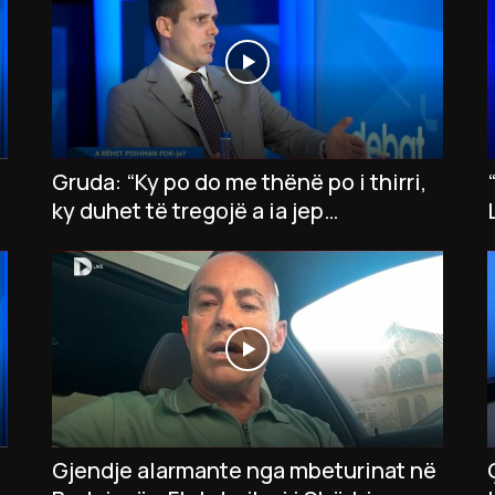
Gruda: “Ky po do me thënë po i thirri,
ky duhet të tregojë a ia jep
presidentin opozitës”
Gjendje alarmante nga mbeturinat në