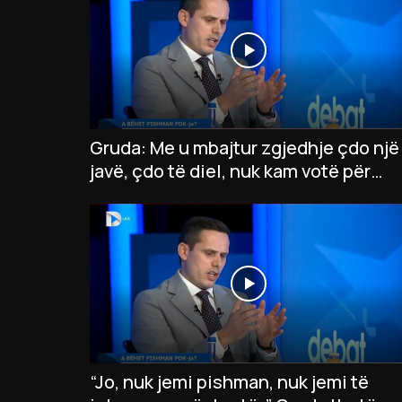
Gruda: Me u mbajtur zgjedhje çdo një
javë, çdo të diel, nuk kam votë për
president të VV-së
“Jo, nuk jemi pishman, nuk jemi të