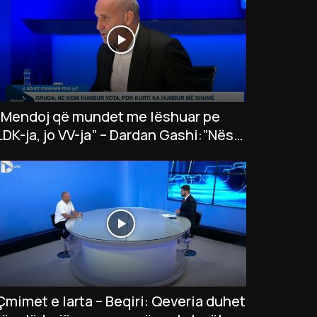
“Mendoj që mundet me lëshuar pe
LDK-ja, jo VV-ja” – Dardan Gashi:”Nëse
LDK insiston në president…”
Çmimet e larta – Beqiri: Qeveria duhet