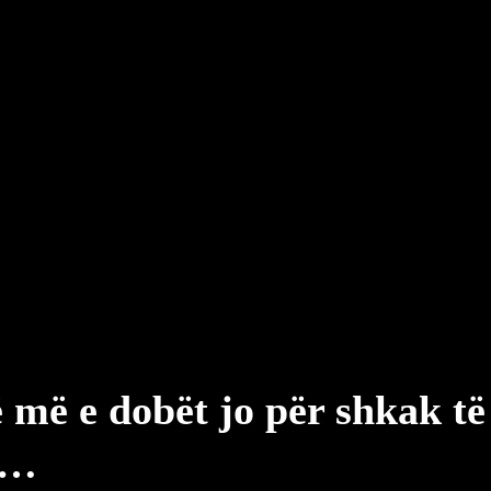
më e dobët jo për shkak të
e…