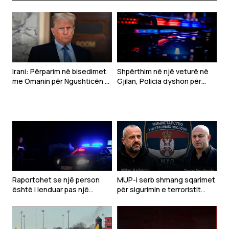
Irani: Përparim në bisedimet
Shpërthim në një veturë në
me Omanin për Ngushticën e
Gjilan, Policia dyshon për
Hormuzit
mjet shpërthyes – një i
plagosur rëndë
Raportohet se një person
MUP-i serb shmang sqarimet
është i lenduar pas një
për sigurimin e terroristit
shpërthimi të një veture në
Radoiçiq dhe Veselinoviqit
Gjilan