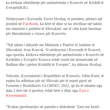
ka kërkuar mbështetje për anëtarësimin e Kosovës në Këshill të
Ekonomi
Evropës(KiE).
Teknologji
Nënkryetari i Kuvendit, Enver Hoxhaj, të premten, përmes një
postimi në
Facebook
, ka bërë të ditur se ka zhvilluar një takim
me ministrin e jashtëm të Sllovakisë, me të cilin kanë biseduar
Udhëtime
për liberalizimin e vizave për Kosovën.
DuVideo
“Një takim i shkurtër me Ministrin e Punëve të Jashtme të
Sllovakisë, Ivan Korcok. Si nënkryetar i Kuvendit të Kosovë,
nga opozita, kërkova mbështetje për anëtarësimin e Kosovës në
Këshillin e Evropës! Kosova është vendi më demokratik në
Ballkan dhe i përket Këshillit të Evropës”, ka shkruar Hoxhaj.
Ndryshe, Kryeministri i Republikës së Kosovës, Albin Kurti, të
enjten ka udhëtuar për në Sllovaki për të marrë pjesë në
Forumin e Bratisllavës GLOBSEC 2022, që do të mbahet nga
data 2 deri më 4 qershor, është bërë e ditur nga
Zyra e
Kryeministrit.
“Krahas pjesëmarrjes në panelin e diskutimit ‘Tani ose kurrë-