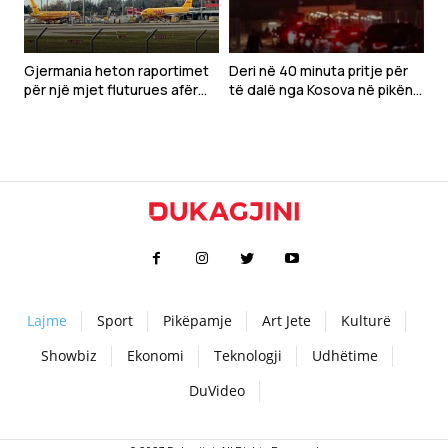
Gjermania heton raportimet
Deri në 40 minuta pritje për
për një mjet fluturues afër
të dalë nga Kosova në pikën
avionit ukrainas në aeroportin
kufitare Dheu i Bardhë
e Lajpcigut
Lajme
Sport
Pikëpamje
Art Jete
Kulturë
Showbiz
Ekonomi
Teknologji
Udhëtime
DuVideo