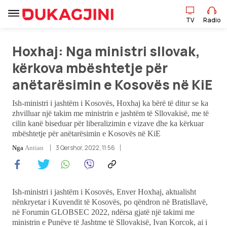
TV
Radio
Hoxhaj: Nga ministri sllovak,
TV
Radio
kërkova mbështetje për
anëtarësimin e Kosovës në KiE
Lajme
Ish-ministri i jashtëm i Kosovës, Hoxhaj ka bërë të ditur se ka
Sport
zhvilluar një takim me ministrin e jashtëm të Sllovakisë, me të
cilin kanë biseduar për liberalizimin e vizave dhe ka kërkuar
mbështetje për anëtarësimin e Kosovës në KiE
Pikëpamje
3 Qershor, 2022, 11:56
Nga
Antian
Art Jete
Kulturë
Ish-ministri i jashtëm i Kosovës, Enver Hoxhaj, aktualisht
nënkryetar i Kuvendit të Kosovës, po qëndron në Bratisllavë,
në Forumin GLOBSEC 2022, ndërsa gjatë një takimi me
Showbiz
ministrin e Punëve të Jashtme të Sllovakisë, Ivan Korcok, ai i