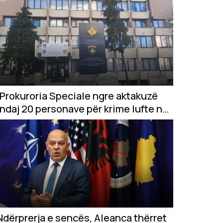
Prokuroria Speciale ngre aktakuzë
ndaj 20 personave për krime lufte në
Gjakovë
Ndërprerja e sencës, Aleanca thërret