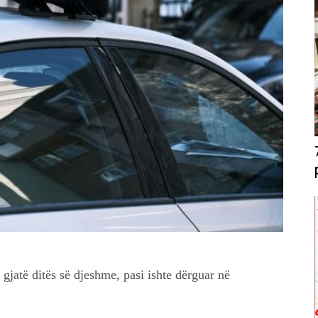
gjatë ditës së djeshme, pasi ishte dërguar në