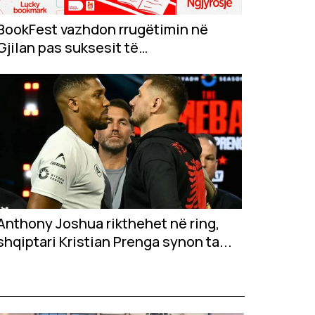
BookFest vazhdon rrugëtimin në
Gjilan pas suksesit të
jashtëzakonshëm në...
Anthony Joshua rikthehet në ring,
shqiptari Kristian Prenga synon ta...