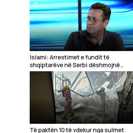
Islami: Arrestimet e fundit të
shqiptarëve në Serbi dëshmojnë
vazhdimësinë e politikës së
Millosheviqit
Të paktën 10 të vdekur nga sulmet