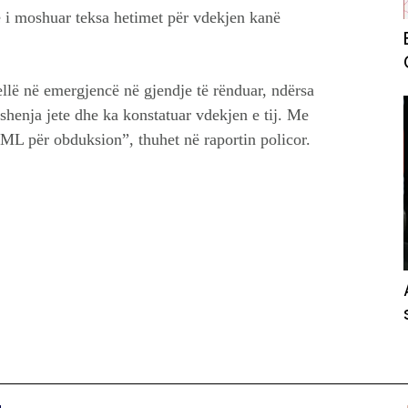
te i moshuar teksa hetimet për vdekjen kanë
llë në emergjencë në gjendje të rënduar, ndërsa
shenja jete dhe ka konstatuar vdekjen e tij. Me
 IML për obduksion”, thuhet në raportin policor.