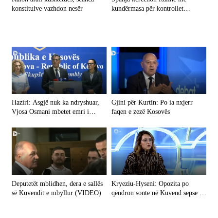
konstituive vazhdon nesër
kundërmasa për kontrollet
kufitare pas krizës në Ceuta
Haziri: Asgjë nuk ka ndryshuar,
Gjini për Kurtin: Po ia nxjerr
Vjosa Osmani mbetet emri i
faqen e zezë Kosovës
LDK-së për presidente
Deputetët mblidhen, dera e sallës
Kryeziu-Hyseni: Opozita po
së Kuvendit e mbyllur (VIDEO)
qëndron sonte në Kuvend sepse e
di që nuk do të ketë zhvillim