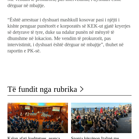
Ekonomi
dërguar në mbajtje.
Teknologji
“Është arrestuar i dyshuari mashkull kosovar pasi i njëjti i
kishte penguar punëtorët e korporatës së KEK-ut gjatë kryerjes
së detyrave të tyre, duke ua ndalur punën në mënyrë të
Udhëtime
dhunshme në lokacion. Me vendim të prokurorit, pas
intervistimit, i dyshuari është dërguar në mbajtje”, thuhet në
DuVideo
raportin e PK-së.
Të fundit nga rubrika
Kalon afati kushtetues, seanca
Spanja kërcënon Italinë me