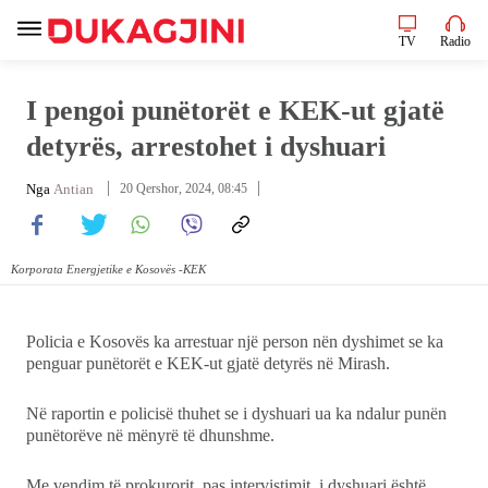
TV
Radio
TV
Radio
I pengoi punëtorët e KEK-ut gjatë
detyrës, arrestohet i dyshuari
Lajme
Nga
Antian
20 Qershor, 2024, 08:45
Sport
Korporata Energjetike e Kosovës -KEK
Pikëpamje
Art Jete
Policia e Kosovës ka arrestuar një person nën dyshimet se ka
penguar punëtorët e KEK-ut gjatë detyrës në Mirash.
Kulturë
Në raportin e policisë thuhet se i dyshuari ua ka ndalur punën
punëtorëve në mënyrë të dhunshme.
Showbiz
Me vendim të prokurorit, pas intervistimit, i dyshuari është