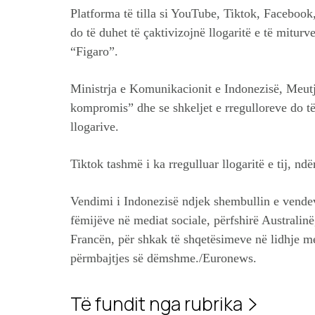
Platforma të tilla si YouTube, Tiktok, Faceboo
do të duhet të çaktivizojnë llogaritë e të miturv
“Figaro”.
Ministrja e Komunikacionit e Indonezisë, Meutj
kompromis” dhe se shkeljet e rregulloreve do t
llogarive.
Tiktok tashmë i ka rregulluar llogaritë e tij, ndë
Vendimi i Indonezisë ndjek shembullin e vendeve
fëmijëve në mediat sociale, përfshirë Australi
Francën, për shkak të shqetësimeve në lidhje 
përmbajtjes së dëmshme./Euronews.
Të fundit nga rubrika