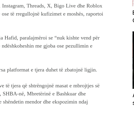
k, Instagram, Threads, X, Bigo Live dhe Roblox
e ose të rregullojnë kufizimet e moshës, raportoi
a Hafid, paralajmëroi se “nuk kishte vend për
ë ndëshkoheshin me gjoba ose pezullimin e
rsa platformat e tjera duhet të zbatojnë ligjin.
 të tjera që shtrëngojnë masat e mbrojtjes së
në, SHBA-në, Mbretërinë e Bashkuar dhe
me shëndetin mendor dhe ekspozimin ndaj