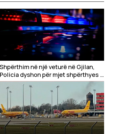
Shpërthim në një veturë në Gjilan,
Policia dyshon për mjet shpërthyes –
një i plagosur rëndë