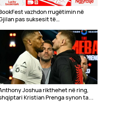
BookFest vazhdon rrugëtimin në
Gjilan pas suksesit të
jashtëzakonshëm në...
Anthony Joshua rikthehet në ring,
shqiptari Kristian Prenga synon ta...