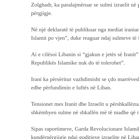
Zolghadr, ka paralajmëruar se sulmi izraelit në 
përgjigje.
Në një deklaratë të publikuar nga mediat iranian
Islamit po vjen”, duke reaguar ndaj sulmeve të f
Ai e cilësoi Libanin si “gjakun e jetës së Iranit
Republikës Islamike nuk do të tolerohet”.
Irani ka përsëritur vazhdimisht se çdo marrëves
edhe përfundimin e luftës në Liban.
Tensionet mes Iranit dhe Izraelit u përshkallëzu
shkëmbyen sulme në shkallën më të madhe që ng
Sipas raportimeve, Garda Revolucionare Islamike
kundërpërgjigje ndaj goditjeve izraelite në Lib