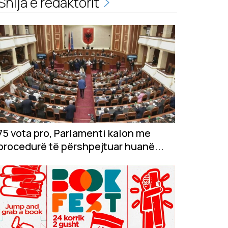
Shija e redaktorit
75 vota pro, Parlamenti kalon me
procedurë të përshpejtuar huanë...