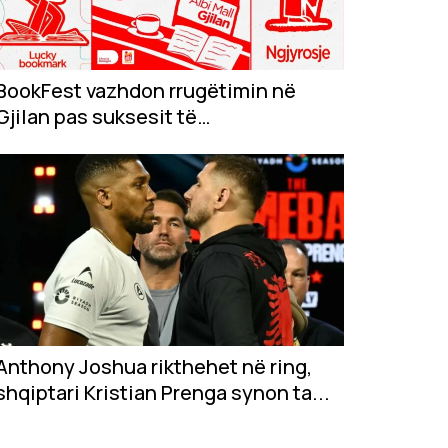
BookFest vazhdon rrugëtimin në
Gjilan pas suksesit të
jashtëzakonshëm në...
Anthony Joshua rikthehet në ring,
shqiptari Kristian Prenga synon ta...