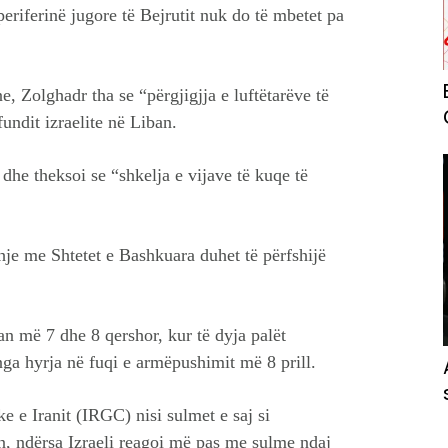
periferinë jugore të Bejrutit nuk do të mbetet pa
e, Zolghadr tha se “përgjigjja e luftëtarëve të
undit izraelite në Liban.
” dhe theksoi se “shkelja e vijave të kuqe të
hje me Shtetet e Bashkuara duhet të përfshijë
an më 7 dhe 8 qershor, kur të dyja palët
a hyrja në fuqi e armëpushimit më 8 prill.
 e Iranit (IRGC) nisi sulmet e saj si
an, ndërsa Izraeli reagoi më pas me sulme ndaj