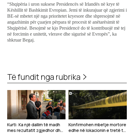
“Shqipëria i uron suksese Presidencës së Irlandës në krye të
Këshillit të Bashkimit Evropian. Jemi të inkurajuar që zgjerimi i
BE-së mbetet një nga prioritetet kryesore dhe shpresojmë në
angazhimin për çuarjen përpara të procesit të anëtarësimit të
Shqipërisë. Besojmë se kjo Presidencë do të kontribuojë më tej
në forcimin e unitetit, vlerave dhe sigurisë së Evropës”, ka
shkruar Begaj.
Të fundit nga rubrika
Kurti: Ka një dallim të madh
Konfirmohen mbetje mortore
mes rezultatit zgjedhor dhe
edhe në lokacionin e tretë të