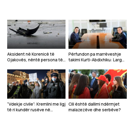
kërkesave të LDK-së
dyshuar në Zubin Potok
Aksident në Korenicë të
Përfundon pa marrëveshje
Gjakovës, nëntë persona të
takimi Kurti-Abdixhiku: Larg
lënduar
një marrëveshjeje eventuale
“Vdekje civile”: Kremlini me ligj
Cili është dallimi ndërmjet
të ri kundër rusëve në
malazezëve dhe serbëve?
mërgim