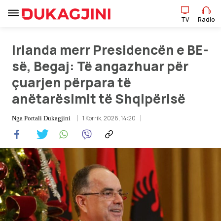
TV
Radio
TV
Radio
Irlanda merr Presidencën e BE-
së, Begaj: Të angazhuar për
çuarjen përpara të
Lajme
anëtarësimit të Shqipërisë
Sport
1 Korrik, 2026, 14:20
Nga
Portali Dukagjini
Pikëpamje
Art Jete
Kulturë
Showbiz