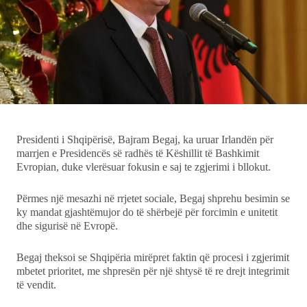
Ekonomi
Teknologji
Udhëtime
DuVideo
Presidenti i Shqipërisë, Bajram Begaj, ka uruar Irlandën për
marrjen e Presidencës së radhës të Këshillit të Bashkimit
Evropian, duke vlerësuar fokusin e saj te zgjerimi i bllokut.
Përmes një mesazhi në rrjetet sociale, Begaj shprehu besimin se
ky mandat gjashtëmujor do të shërbejë për forcimin e unitetit
dhe sigurisë në Evropë.
Begaj theksoi se Shqipëria mirëpret faktin që procesi i zgjerimit
mbetet prioritet, me shpresën për një shtysë të re drejt integrimit
të vendit.