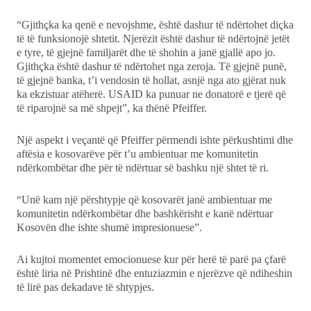
“Gjithçka ka qenë e nevojshme, është dashur të ndërtohet diçka
të të funksionojë shtetit. Njerëzit është dashur të ndërtojnë jetët
e tyre, të gjejnë familjarët dhe të shohin a janë gjallë apo jo.
Gjithçka është dashur të ndërtohet nga zeroja. Të gjejnë punë,
të gjejnë banka, t’i vendosin të hollat, asnjë nga ato gjërat nuk
ka ekzistuar atëherë. USAID ka punuar ne donatorë e tjerë që
të riparojnë sa më shpejt”, ka thënë Pfeiffer.
Një aspekt i veçantë që Pfeiffer përmendi ishte përkushtimi dhe
aftësia e kosovarëve për t’u ambientuar me komunitetin
ndërkombëtar dhe për të ndërtuar së bashku një shtet të ri.
“Unë kam një përshtypje që kosovarët janë ambientuar me
komunitetin ndërkombëtar dhe bashkërisht e kanë ndërtuar
Kosovën dhe ishte shumë impresionuese”.
Ai kujtoi momentet emocionuese kur për herë të parë pa çfarë
është liria në Prishtinë dhe entuziazmin e njerëzve që ndiheshin
të lirë pas dekadave të shtypjes.