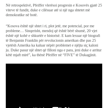
Në retrospektivë, Pfeiffer vlerësoi progresin e Kosovës gjatë 25
viteve të fundit, duke e cilësuar atë si një nga shtetet më
demokratike në botë.
“Kosova është një shtet i ri, plot jetë, me potencial, por me
probleme… Sinqerisht, mendoj që është bërë shumë, 20 vjet
është një kohë e shkurtër e historisë. E kam lexuar një biografi
të Benjamin Franklin për revolucionin amerikan dhe pas 25
vjetësh Amerika ka kaluar nëpër problemet e njëjta siç kaloni
ju. Duke pasur një shtet që filloni nga e para, jeni duke e arritur
këtë mjaft mirë”, ka thënë Pfeiffer në “FIVE” të Dukagjinit.