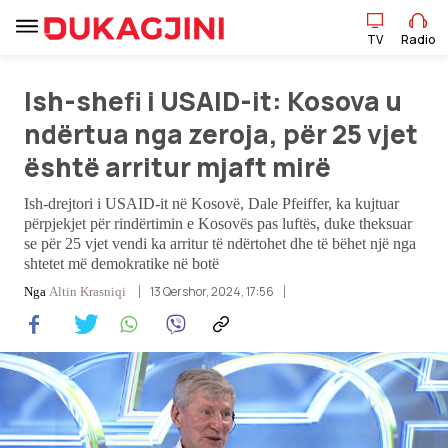
TV
Radio
Ish-shefi i USAID-it: Kosova u
TV
Radio
ndërtua nga zeroja, për 25 vjet
është arritur mjaft mirë
Lajme
Ish-drejtori i USAID-it në Kosovë, Dale Pfeiffer, ka kujtuar
përpjekjet për rindërtimin e Kosovës pas luftës, duke theksuar
se për 25 vjet vendi ka arritur të ndërtohet dhe të bëhet një nga
Sport
shtetet më demokratike në botë
13 Qershor, 2024, 17:56
Nga
Altin Krasniqi
Pikëpamje
Art Jete
Kulturë