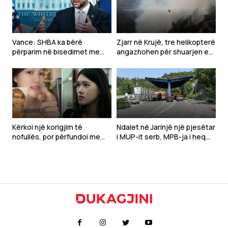
Vance: SHBA ka bërë
Zjarr në Krujë, tre helikopterë
përparim në bisedimet me
angazhohen për shuarjen e
Iranin
flakëve – dyshohet për
zjarrvënie të qëllimshme
Kërkoi një korigjim të
Ndalet në Jarinjë një pjesëtar
nofullës, por përfundoi me
i MUP-it serb, MPB-ja i heq
deformim të madh të
shtetësinë e Kosovës
fytyrës-Modelja pushohet
nga puna