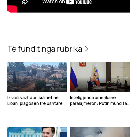
Të fundit nga rubrika
Izraeli vazhdon sulmet në
Inteligjenca amerikane
Liban, plagosen tre ushtarë
paralajmëron: Putin mund ta
gjatë çaktivizimit të
testojë NATO-n me një sulm
municioneve
të kufizuar