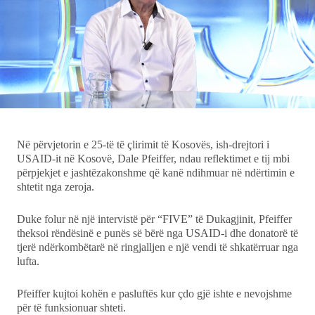
Showbiz
Ekonomi
Teknologji
Udhëtime
DuVideo
Në përvjetorin e 25-të të çlirimit të Kosovës, ish-drejtori i
USAID-it në Kosovë, Dale Pfeiffer, ndau reflektimet e tij mbi
përpjekjet e jashtëzakonshme që kanë ndihmuar në ndërtimin e
shtetit nga zeroja.
Duke folur në një intervistë për “FIVE” të Dukagjinit, Pfeiffer
theksoi rëndësinë e punës së bërë nga USAID-i dhe donatorë të
tjerë ndërkombëtarë në ringjalljen e një vendi të shkatërruar nga
lufta.
Pfeiffer kujtoi kohën e pasluftës kur çdo gjë ishte e nevojshme
për të funksionuar shteti.