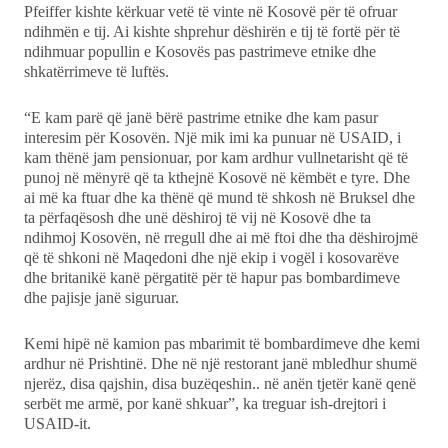
Pfeiffer kishte kërkuar vetë të vinte në Kosovë për të ofruar
ndihmën e tij. Ai kishte shprehur dëshirën e tij të fortë për të
ndihmuar popullin e Kosovës pas pastrimeve etnike dhe
shkatërrimeve të luftës.
“E kam parë që janë bërë pastrime etnike dhe kam pasur
interesim për Kosovën. Një mik imi ka punuar në USAID, i
kam thënë jam pensionuar, por kam ardhur vullnetarisht që të
punoj në mënyrë që ta kthejnë Kosovë në këmbët e tyre. Dhe
ai më ka ftuar dhe ka thënë që mund të shkosh në Bruksel dhe
ta përfaqësosh dhe unë dëshiroj të vij në Kosovë dhe ta
ndihmoj Kosovën, në rregull dhe ai më ftoi dhe tha dëshirojmë
që të shkoni në Maqedoni dhe një ekip i vogël i kosovarëve
dhe britanikë kanë përgatitë për të hapur pas bombardimeve
dhe pajisje janë siguruar.
Kemi hipë në kamion pas mbarimit të bombardimeve dhe kemi
ardhur në Prishtinë. Dhe në një restorant janë mbledhur shumë
njerëz, disa qajshin, disa buzëqeshin.. në anën tjetër kanë qenë
serbët me armë, por kanë shkuar”, ka treguar ish-drejtori i
USAID-it.