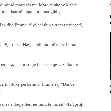
undimit të martesës me Marc Anthony kishte
e menduar të hiqte dorë nga gjithçka.
Max dhe Emme, të cilët ishin vetëm trevjeçarë,
djerë, Louise Hay, e ndihmoi të ndryshonte
 përpara, ashtu si një balerinë që vazhdon të
certin duke performuar hitin e saj “Dance
e.
disa shfaqje deri në fund të marsit.
/Telegrafi