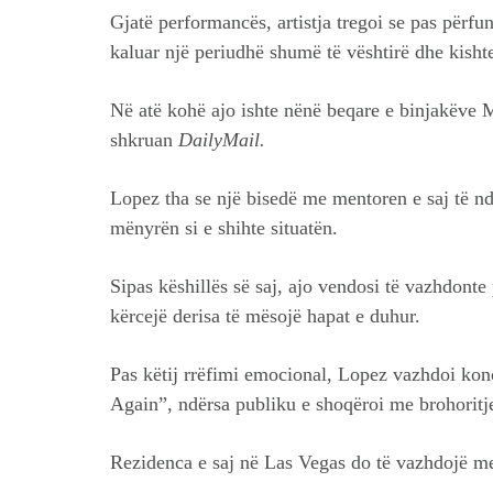
Gjatë performancës, artistja tregoi se pas përf
kaluar një periudhë shumë të vështirë dhe kisht
Në atë kohë ajo ishte nënë beqare e binjakëve 
shkruan
DailyMail.
Lopez tha se një bisedë me mentoren e saj të n
mënyrën si e shihte situatën.
Sipas këshillës së saj, ajo vendosi të vazhdonte
kërcejë derisa të mësojë hapat e duhur.
Pas këtij rrëfimi emocional, Lopez vazhdoi kon
Again”, ndërsa publiku e shoqëroi me brohoritj
Rezidenca e saj në Las Vegas do të vazhdojë me 