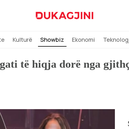
te
Kulturë
Showbiz
Ekonomi
Teknologj
gati të hiqja dorë nga gjith