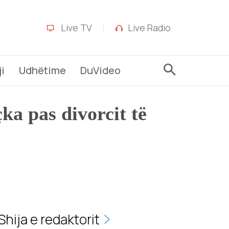
Live TV
Live Radio
i
Udhëtime
DuVideo
çka pas divorcit të
Shija e redaktorit