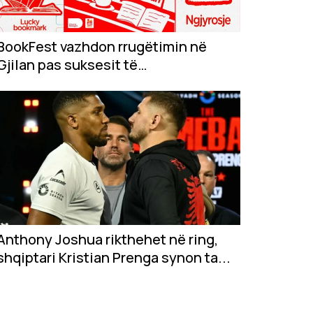
BookFest vazhdon rrugëtimin në
Gjilan pas suksesit të
jashtëzakonshëm në...
Anthony Joshua rikthehet në ring,
shqiptari Kristian Prenga synon ta...