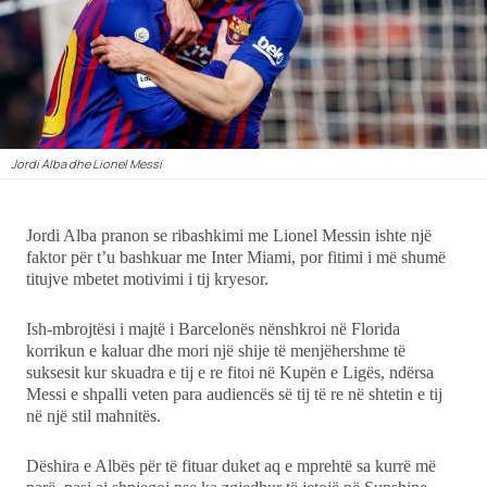
Ekonomi
Teknologji
Udhëtime
Jordi Alba dhe Lionel Messi
DuVideo
Jordi Alba pranon se ribashkimi me Lionel Messin ishte një
faktor për t’u bashkuar me Inter Miami, por fitimi i më shumë
titujve mbetet motivimi i tij kryesor.
Ish-mbrojtësi i majtë i Barcelonës nënshkroi në Florida
korrikun e kaluar dhe mori një shije të menjëhershme të
suksesit kur skuadra e tij e re fitoi në Kupën e Ligës, ndërsa
Messi e shpalli veten para audiencës së tij të re në shtetin e tij
në një stil mahnitës.
Dëshira e Albës për të fituar duket aq e mprehtë sa kurrë më