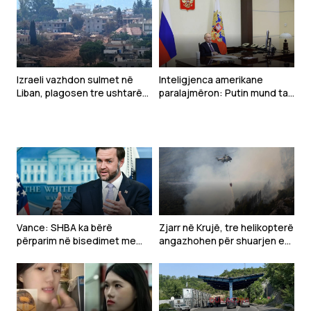
Izraeli vazhdon sulmet në
Inteligjenca amerikane
Liban, plagosen tre ushtarë
paralajmëron: Putin mund ta
gjatë çaktivizimit të
testojë NATO-n me një sulm
municioneve
të kufizuar
Vance: SHBA ka bërë
Zjarr në Krujë, tre helikopterë
përparim në bisedimet me
angazhohen për shuarjen e
Iranin
flakëve – dyshohet për
zjarrvënie të qëllimshme