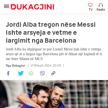
TV
Radio
Jordi Alba tregon nëse Messi
TV
Radio
ishte arsyeja e vetme e
largimit nga Barcelona
Lajme
Jordi Alba ka shpjeguar se pse Lionel Messi nuk ishte e vetmja
arsye që ai u largua nga Barcelona për të filluar një kapitull të ri
Sport
me Inter Miami në MLS
21 Shkurt, 2024, 20:09
Nga
Dukagjini
Pikëpamje
Art Jete
Kulturë
Showbiz