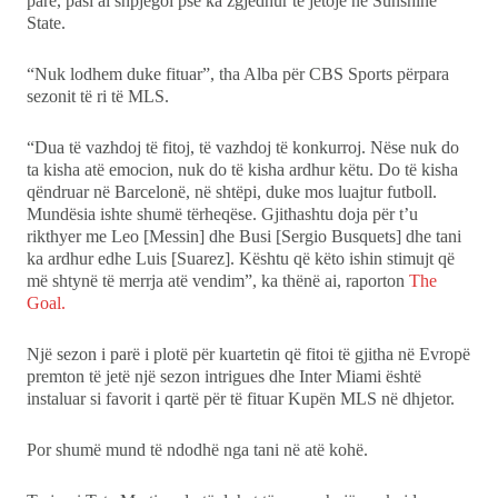
parë, pasi ai shpjegoi pse ka zgjedhur të jetojë në Sunshine
State.
“Nuk lodhem duke fituar”, tha Alba për CBS Sports përpara
sezonit të ri të MLS.
“Dua të vazhdoj të fitoj, të vazhdoj të konkurroj. Nëse nuk do
ta kisha atë emocion, nuk do të kisha ardhur këtu. Do të kisha
qëndruar në Barcelonë, në shtëpi, duke mos luajtur futboll.
Mundësia ishte shumë tërheqëse. Gjithashtu doja për t’u
rikthyer me Leo [Messin] dhe Busi [Sergio Busquets] dhe tani
ka ardhur edhe Luis [Suarez]. Kështu që këto ishin stimujt që
më shtynë të merrja atë vendim”, ka thënë ai, raporton
The
Goal.
Një sezon i parë i plotë për kuartetin që fitoi të gjitha në Evropë
premton të jetë një sezon intrigues dhe Inter Miami është
instaluar si favorit i qartë për të fituar Kupën MLS në dhjetor.
Por shumë mund të ndodhë nga tani në atë kohë.