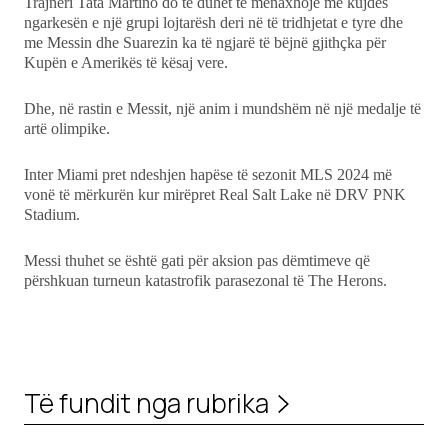
Trajneri Tata Martino do të duhet të menaxhojë me kujdes
ngarkesën e një grupi lojtarësh deri në të tridhjetat e tyre dhe
me Messin dhe Suarezin ka të ngjarë të bëjnë gjithçka për
Kupën e Amerikës të kësaj vere.
Dhe, në rastin e Messit, një anim i mundshëm në një medalje të
artë olimpike.
Inter Miami pret ndeshjen hapëse të sezonit MLS 2024 më
vonë të mërkurën kur mirëpret Real Salt Lake në DRV PNK
Stadium.
Messi thuhet se është gati për aksion pas dëmtimeve që
përshkuan turneun katastrofik parasezonal të The Herons.
Të fundit nga rubrika