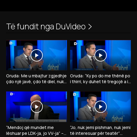
Të fundit nga DuVideo
Gruda: Me u mbajtur zgjedhje
Gruda: “Ky po do me thënë po
çdo një javë, çdo të diel, nuk
i thirri, ky duhet të tregojë a ia
kam votë për president të VV-
jep presidentin opozitës”
së
“Mendoj që mundet me
“Jo, nuk jemi pishman, nuk jemi
lëshuar pe LDK-ja, jo VV-ja” –
të interesuar për teatër”