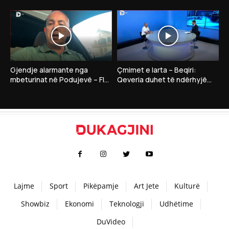
Dardan Gashi:”Nëse LDK
Gruda thotë se në takim me
insiston në president…”
Kurtin nuk ka..
Gjendje alarmante nga
Çmimet e larta – Beqiri:
mbeturinat në Podujevë – Flet
Qeveria duhet të ndërhyjë
drejtori i Shërbimeve Publike,
me masa për qytetarët dhe
Bahri Selimi
bizneset
Lajme
Sport
Pikëpamje
Art Jete
Kulturë
Showbiz
Ekonomi
Teknologji
Udhëtime
DuVideo