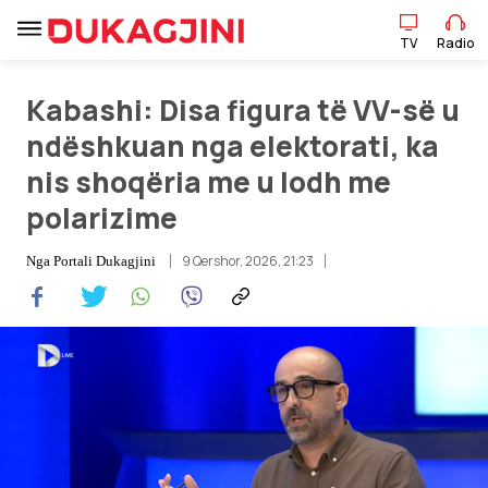
TV
Radio
Kabashi: Disa figura të VV-së u
TV
Radio
ndëshkuan nga elektorati, ka
nis shoqëria me u lodh me
Lajme
polarizime
Sport
9 Qershor, 2026, 21:23
Nga
Portali Dukagjini
Pikëpamje
Art Jete
Kulturë
Showbiz