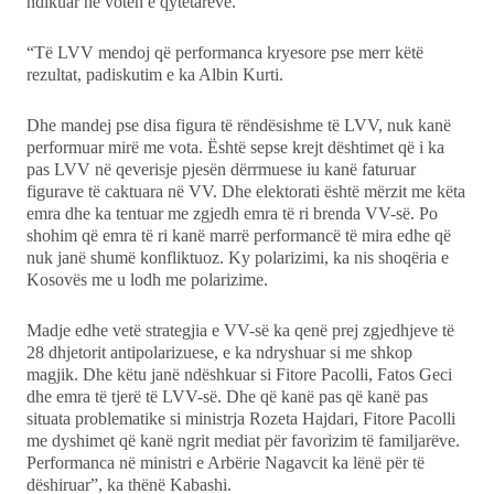
ndikuar në votën e qytetarëve.
“Të LVV mendoj që performanca kryesore pse merr këtë
rezultat, padiskutim e ka Albin Kurti.
Dhe mandej pse disa figura të rëndësishme të LVV, nuk kanë
performuar mirë me vota. Është sepse krejt dështimet që i ka
pas LVV në qeverisje pjesën dërrmuese iu kanë faturuar
figurave të caktuara në VV. Dhe elektorati është mërzit me këta
emra dhe ka tentuar me zgjedh emra të ri brenda VV-së. Po
shohim që emra të ri kanë marrë performancë të mira edhe që
nuk janë shumë konfliktuoz. Ky polarizimi, ka nis shoqëria e
Kosovës me u lodh me polarizime.
Madje edhe vetë strategjia e VV-së ka qenë prej zgjedhjeve të
28 dhjetorit antipolarizuese, e ka ndryshuar si me shkop
magjik. Dhe këtu janë ndëshkuar si Fitore Pacolli, Fatos Geci
dhe emra të tjerë të LVV-së. Dhe që kanë pas që kanë pas
situata problematike si ministrja Rozeta Hajdari, Fitore Pacolli
me dyshimet që kanë ngrit mediat për favorizim të familjarëve.
Performanca në ministri e Arbërie Nagavcit ka lënë për të
dëshiruar”, ka thënë Kabashi.