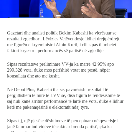
Ekonomi
Teknologji
Gazetari dhe analisti politik Bekim Kabashi ka vlerësuar se
rezultati zgjedhor i Lëvizjes Vetëvendosje lidhet drejtpërdrejt
Udhëtime
me figurën e kryeministrit Albin Kurti, i cili sipas tij mbetet
faktori kryesor i performancës së partisë në zgjedhje.
DuVideo
Sipas rezultateve preliminare VV-ja ka marrë 42,95% apo
299,328 vota, duke mos përfshirë votat me postë, nëpër
konsullata dhe ato me kusht.
Në Debat Plus, Kabashi tha se, pavarësisht rezultatit të
përgjithshëm të mirë të LVV-së, disa figura të rëndësishme të
saj nuk kanë arritur performancë të lartë me vota, duke e lidhur
këtë me pakënaqësinë e elektoratit ndaj tyre.
Sipas tij, një pjesë e dështimeve të perceptuara në qeverisje i
janë faturuar individëve të caktuar brenda partisë, çka ka