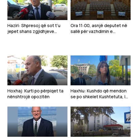
Haziri: Shpresoj që sot t’u
Ora 11:00, asnjë deputet në
jepet shans zgjidhjeve
sallë për vazhdimin e
politike për normalizimin e
seancës konstituive
Kuvendit
Hoxhaj: Kurti po përpiqet ta
Haxhiu: Kushdo që mendon
nënshtrojë opozitën
se po shkelet Kushtetuta, le
t’i drejtohet Gjykatës
Kushtetuese