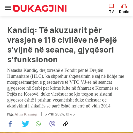
TV
Radio
Kandiq: Të akuzuarit për
TV
Radio
vrasjen e 118 civilëve në Pejë
s’vijnë në seanca, gjyqësori
Lajme
s’funksionon
Sport
Natasha Kandiç, drejtoreshë e Fondit për të Drejtën
Humanitare (HLC), ka shprehur shqetësimin e saj në lidhje me
mospjesëmarrjen e pjesëtarëve të VTO VJ-së në seancat
Pikëpamje
gjyqësore në Serbi për krime lufte në fshatrat e Komunës së
Pejës në Kosovë, duke vlerësuar se kjo tregon se sistemi
Art Jete
gjyqësor është i prishur, veçanërisht duke theksuar që
aktgjykimi i shkallës së parë është nxjerrë në vitin 2014
Kulturë
8 Prill, 2024, 10:48
Nga
Altin Krasniqi
Showbiz