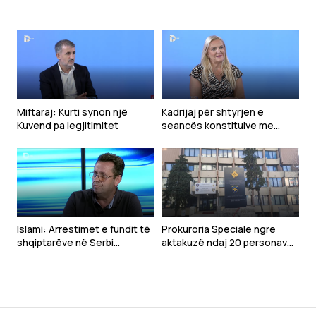
Miftaraj: Kurti synon një
Kadrijaj për shtyrjen e
Kuvend pa legjitimitet
seancës konstituive me
kërkesë të Kurtit: Ka qenë e
pakuptueshme
Islami: Arrestimet e fundit të
Prokuroria Speciale ngre
shqiptarëve në Serbi
aktakuzë ndaj 20 personave
dëshmojnë vazhdimësinë e
për krime lufte në Gjakovë
politikës së Millosheviqit