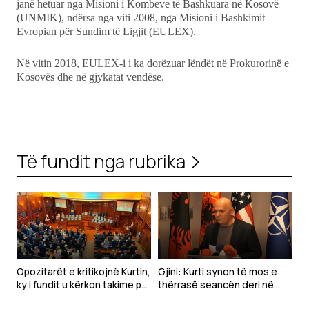
janë hetuar nga Misioni i Kombeve të Bashkuara në Kosovë
(UNMIK), ndërsa nga viti 2008, nga Misioni i Bashkimit
Evropian për Sundim të Ligjit (EULEX).
Në vitin 2018, EULEX-i i ka dorëzuar lëndët në Prokurorinë e
Kosovës dhe në gjykatat vendëse.
Të fundit nga rubrika
Opozitarët e kritikojnë Kurtin,
Gjini: Kurti synon të mos e
ky i fundit u kërkon takime për
thërrasë seancën deri në
marrëveshje
shtator