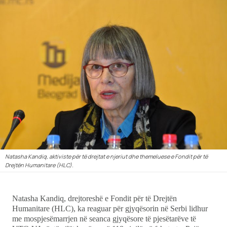
Ekonomi
Teknologji
Udhëtime
DuVideo
Natasha Kandiq, aktiviste për të drejtat e njeriut dhe themeluese e Fondit për të
Drejtën Humanitare (HLC).
Natasha Kandiq, drejtoreshë e Fondit për të Drejtën
Humanitare (HLC), ka reaguar për gjyqësorin në Serbi lidhur
me mospjesëmarrjen në seanca gjyqësore të pjesëtarëve të