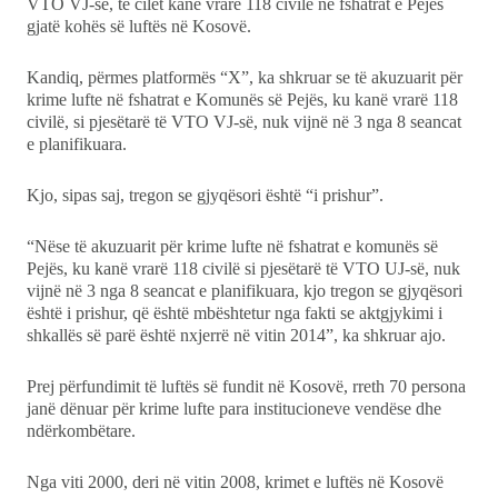
VTO VJ-së, të cilët kanë vrarë 118 civilë në fshatrat e Pejës
gjatë kohës së luftës në Kosovë.
Kandiq, përmes platformës “X”, ka shkruar se të akuzuarit për
krime lufte në fshatrat e Komunës së Pejës, ku kanë vrarë 118
civilë, si pjesëtarë të VTO VJ-së, nuk vijnë në 3 nga 8 seancat
e planifikuara.
Kjo, sipas saj, tregon se gjyqësori është “i prishur”.
“Nëse të akuzuarit për krime lufte në fshatrat e komunës së
Pejës, ku kanë vrarë 118 civilë si pjesëtarë të VTO UJ-së, nuk
vijnë në 3 nga 8 seancat e planifikuara, kjo tregon se gjyqësori
është i prishur, që është mbështetur nga fakti se aktgjykimi i
shkallës së parë është nxjerrë në vitin 2014”, ka shkruar ajo.
Prej përfundimit të luftës së fundit në Kosovë, rreth 70 persona
janë dënuar për krime lufte para institucioneve vendëse dhe
ndërkombëtare.
Nga viti 2000, deri në vitin 2008, krimet e luftës në Kosovë