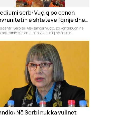
ediumi serb: Vuçiq po cenon
ovranitetin e shteteve fqinje dhe
o kthehet në faktor destabilizues
sidenti i Serbisë, Aleksandar Vuçiq, po kontribuon në
 Ballkanit
tabilizimin e rajonit, pasi vizita e tij në Bosnje...
andiq: Në Serbi nuk ka vullnet