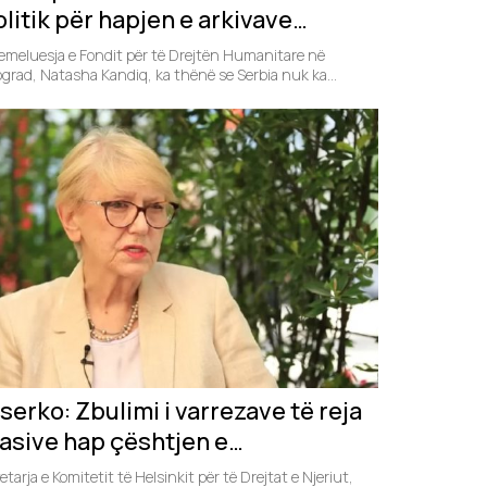
litik për hapjen e arkivave
htetërore
meluesja e Fondit për të Drejtën Humanitare në
grad, Natasha Kandiq, ka thënë se Serbia nuk ka...
serko: Zbulimi i varrezave të reja
asive hap çështjen e
ërgjegjësisë së Serbisë për
etarja e Komitetit të Helsinkit për të Drejtat e Njeriut,