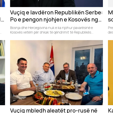
Vuçiq e lavdëron Republikën Serbe:
M
dë
Po e pengon njohjen e Kosovës nga
s
Bosnja e Hercegovina
p
Bosnja dhe Hercegovina nuk e ka njohur pavarësinë e
Pre
..
Kosovës vetëm për shkak të qëndrimit të Republikës...
të
des
Vuçiq mbledh aleatët pro-rusë në
K