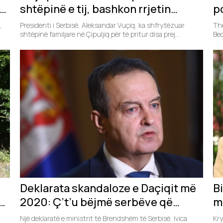
të
shtëpinë e tij, bashkon rrjetin
po
politik të “Botës serbe”
s
,
Presidenti i Serbisë, Aleksandar Vuçiq, ka shfrytëzuar
The
shtëpinë familjare në Çipuljiq për të pritur disa prej
Beo
figurave...
Deklarata skandaloze e Daçiqit më
Bi
2020: Ç’t’u bëjmë serbëve që
m
tregojnë ku u varrosëm shqiptarët
p
Një deklaratë e ministrit të Brendshëm të Serbisë, Ivica
Kry