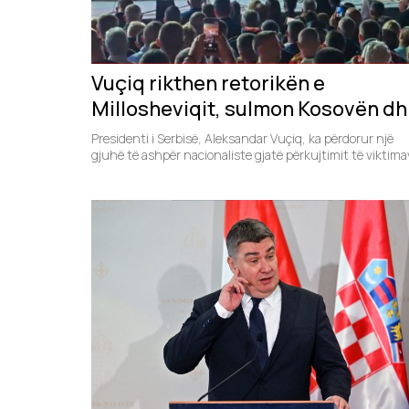
Vuçiq rikthen retorikën e
Millosheviqit, sulmon Kosovën d
NATO-n përmes narrativës së
Presidenti i Serbisë, Aleksandar Vuçiq, ka përdorur një
viktimizimit serb
gjuhë të ashpër nacionaliste gjatë përkujtimit të viktima
serbe...