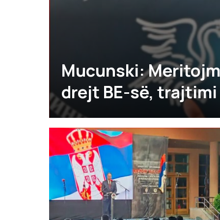
Mucunski: Meritojmë
drejt BE-së, trajtim
padrejtë