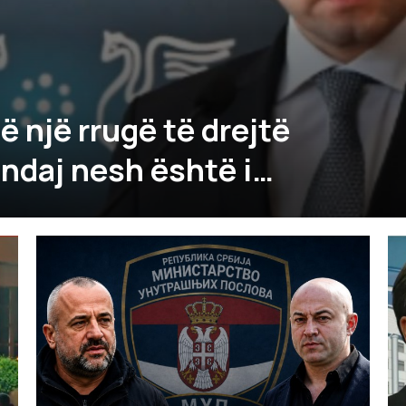
 një rrugë të drejtë
i ndaj nesh është i