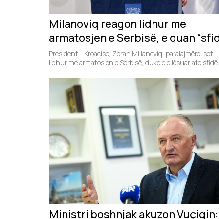
Milanoviq reagon lidhur me
armatosjen e Serbisë, e quan “sfi
për sigurinë rajonale”
Presidenti i Kroacisë, Zoran Millanoviq, paralajmëroi sot
lidhur me armatosjen e Serbisë, duke e cilësuar atë sfidë.
Ministri boshnjak akuzon Vuçiqin: