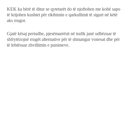
KEK ka bërë të ditur se qytetarët do të njoftohen me kohë sapo
të krijohen kushtet për rikthimin e qarkullimit të sigurt në këtë
aks rrugor.
Gjatë kësaj periudhe, pjesëmarrësit në trafik janë udhëzuar të
shfrytëzojnë rrugët alternative për të shmangur vonesat dhe për
të lehtësuar zhvillimin e punimeve.