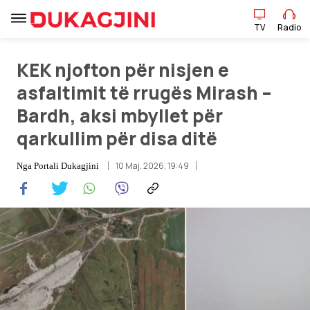
TV
Radio
KEK njofton për nisjen e
TV
Radio
asfaltimit të rrugës Mirash –
Bardh, aksi mbyllet për
Lajme
qarkullim për disa ditë
Sport
10 Maj, 2026, 19:49
Nga
Portali Dukagjini
Pikëpamje
Art Jete
Kulturë
Showbiz