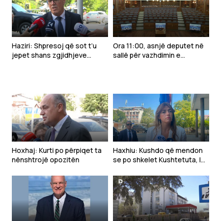
Haziri: Shpresoj që sot t’u
Ora 11:00, asnjë deputet në
jepet shans zgjidhjeve
sallë për vazhdimin e
politike për normalizimin e
seancës konstituive
Kuvendit
Hoxhaj: Kurti po përpiqet ta
Haxhiu: Kushdo që mendon
nënshtrojë opozitën
se po shkelet Kushtetuta, le
t’i drejtohet Gjykatës
Kushtetuese