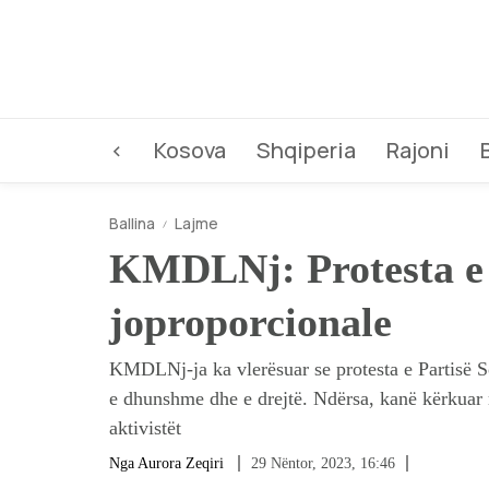
<
Kosova
Shqiperia
Rajoni
Ballina
Lajme
KMDLNj: Protesta e P
joproporcionale
KMDLNj-ja ka vlerësuar se protesta e Partisë So
e dhunshme dhe e drejtë. Ndërsa, kanë kërkuar ng
aktivistët
Nga
Aurora Zeqiri
29 Nëntor, 2023, 16:46