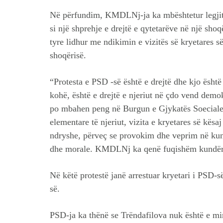
Në përfundim, KMDLNj-ja ka mbështetur legjitim
si një shprehje e drejtë e qytetarëve në një sho
tyre lidhur me ndikimin e vizitës së kryetares së
shoqërisë.
“Protesta e PSD -së është e drejtë dhe kjo është 
kohë, është e drejtë e njeriut në çdo vend dem
po mbahen peng në Burgun e Gjykatës Soeciale 
elementare të njeriut, vizita e kryetares së kës
ndryshe, përveç se provokim dhe veprim në kun
dhe morale. KMDLNj ka qenë fuqishëm kundër kës
Në këtë protestë janë arrestuar kryetari i PSD-
së.
PSD-ja ka thënë se Trëndafilova nuk është e m