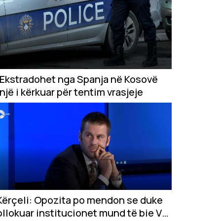
Ekstradohet nga Spanja në Kosovë
një i kërkuar për tentim vrasjeje
Kërçeli: Opozita po mendon se duke
bllokuar institucionet mund të bie VV-