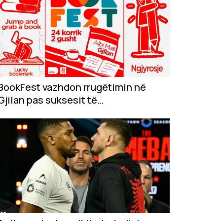
BookFest vazhdon rrugëtimin në
Gjilan pas suksesit të
jashtëzakonshëm në...