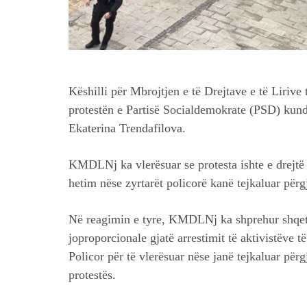
Këshilli për Mbrojtjen e të Drejtave e të Liriv
protestën e Partisë Socialdemokrate (PSD) kundë
Ekaterina Trendafilova.
KMDLNj ka vlerësuar se protesta ishte e drejtë 
hetim nëse zyrtarët policorë kanë tejkaluar përgj
Në reagimin e tyre, KMDLNj ka shprehur shqetë
joproporcionale gjatë arrestimit të aktivistëve 
Policor për të vlerësuar nëse janë tejkaluar përg
protestës.