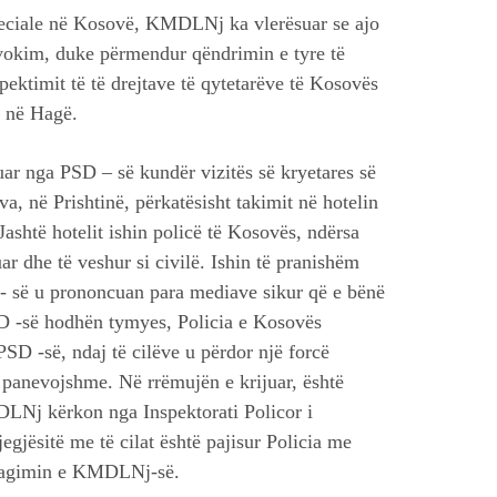
Speciale në Kosovë, KMDLNj ka vlerësuar se ajo
vokim, duke përmendur qëndrimin e tyre të
pektimit të të drejtave të qytetarëve të Kosovës
 në Hagë.
r nga PSD – së kundër vizitës së kryetares së
a, në Prishtinë, përkatësisht takimit në hotelin
Jashtë hotelit ishin policë të Kosovës, ndërsa
ar dhe të veshur si civilë. Ishin të pranishëm
 së u prononcuan para mediave sikur që e bënë
SD -së hodhën tymyes, Policia e Kosovës
PSD -së, ndaj të cilëve u përdor një forcë
panevojshme. Në rrëmujën e krijuar, është
MDLNj kërkon nga Inspektorati Policor i
egjësitë me të cilat është pajisur Policia me
 reagimin e KMDLNj-së.