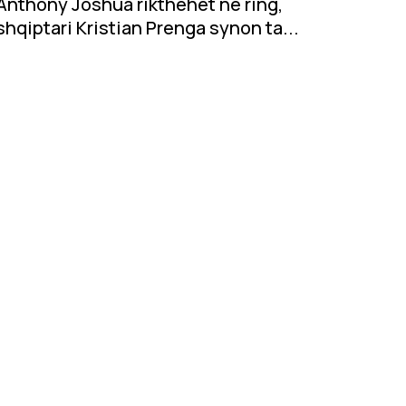
Anthony Joshua rikthehet në ring,
shqiptari Kristian Prenga synon ta...