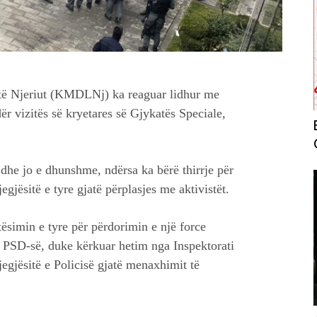
e të Njeriut (KMDLNj) ka reaguar lidhur me
r vizitës së kryetares së Gjykatës Speciale,
dhe jo e dhunshme, ndërsa ka bërë thirrje për
egjësitë e tyre gjatë përplasjes me aktivistët.
simin e tyre për përdorimin e një force
të PSD-së, duke kërkuar hetim nga Inspektorati
jegjësitë e Policisë gjatë menaxhimit të