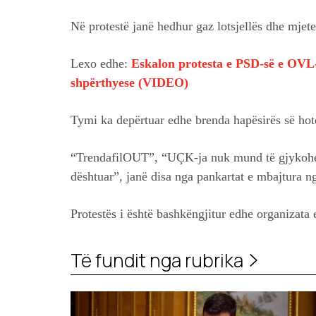
Në protestë janë hedhur gaz lotsjellës dhe mjet
Lexo edhe:
Eskalon protesta e PSD-së e OVL-
shpërthyese (VIDEO)
Tymi ka depërtuar edhe brenda hapësirës së hote
“TrendafilOUT”, “UÇK-ja nuk mund të gjykohet
dështuar”, janë disa nga pankartat e mbajtura ng
Protestës i është bashkëngjitur edhe organizata
Të fundit nga rubrika