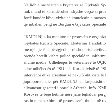
Në lidhje me vizitën e kryetares së Gjykatës 
nuk mund të konsiderohet ndryshe veçse si pro
fortë kundër kësaj vizite në kontekstin e mosres
që mbahen peng në Burgun e Gjykatës Speciale
“KMDLNj-a ka monitoruar protestën e organizua
Gjykatës Raciste Speciale, Ekaterina Trandafilov
me një pjesë të përzgjedhur të shoqërisë civile. 
brenda hotelit kishte policë specialë të uniformu
shumë media. Udhëheqës të veteranëve të UÇK-
edhe udhëheqës të PSD -së. Kur aktivistë të P
intervenoi duke arrestuar së paku 5 aktivistë të 
joproporcionale, për KMDLNJ- ën krejtësisht e 
alivanosur gazetari i portalit Arbresh .info. K
Kosovës të bëjë hetime nëse janë tejkaluar përgj
rastin e menaxhimit të protestave”, thuhet në