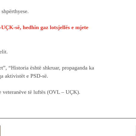
e shpërthyese.
UÇK-së, hedhin gaz lotsjellës e mjete
lit.
”, “Historia është shkruar, propaganda ka
a aktivistët e PSD-së.
 e veteranëve të luftës (OVL – UÇK).