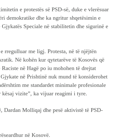
itetin e protestës së PSD-së, duke e vlerësuar
qëri demokratike dhe ka ngritur shqetësimin e
 Gjykatës Speciale në stabilitetin dhe sigurinë e
e rregulluar me ligj. Protesta, në të njëjtën
okratik. Në kohën kur qytetarëve të Kosovës që
Raciste në Hagë po iu mohohen të drejtat
aj Gjykate në Prishtinë nuk mund të konsiderohet
dërshtim me standardet minimale profesionale
aj vizite”, ka vijuar reagimi i tyre.
së, Dardan Molliqaj dhe pesë aktivistë të PSD-
irëseardhur në Kosovë.