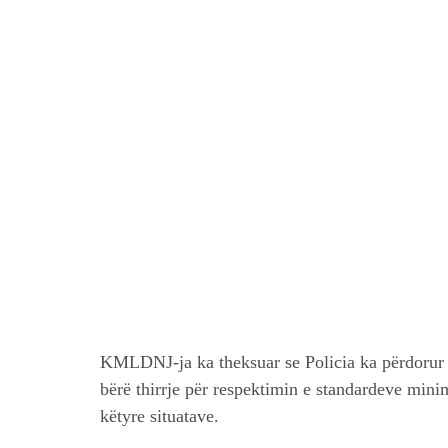
KMLDNJ-ja ka theksuar se Policia ka përdorur 
bërë thirrje për respektimin e standardeve min
këtyre situatave.