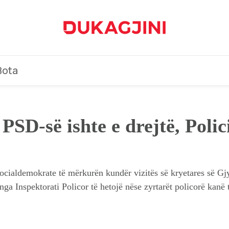
Bota
SD-së ishte e drejtë, Polic
cialdemokrate të mërkurën kundër vizitës së kryetares së Gjyk
a Inspektorati Policor të hetojë nëse zyrtarët policorë kanë t