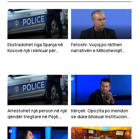
Ekstradohet nga Spanja në
Fetoshi: Vuçiq po rikthen
Kosovë një i kërkuar për
narrativën e Millosheviqit
tentim vrasjeje
përmes projektit “Bota
Serbe” kundër Kosovës
Arrestohet një person në një
Kërçeli: Opozita po mendon
qendër tregtare në Pejë,
se duke bllokuar institucionet
dyshohet se sulmoi
mund të bie VV-ja
qytetarët