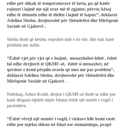
edhe për shkak të temperaturave të larta, po që katër
rajonet i lajmë me një orar më të zgjatur, përveç kësaj
edhe të shtunën edhe të dielën i lajmë të hapur”, deklaroi
Adelina Shehu, drejtoreshë për Shëndetësi dhe Mirëqenie
Sociale në Gjakovë .
Shehu thotë që kështu veprohet tash e tri vite, dhe nuk kanë
problem me stafin.
“Është vjet për vjet që e bojmë, menaxhohet lehtë , është
fal edhe drejtorit të QKMF-së, është si menaxher, në
qershor e kemi përpilu orarin që mos me pas problem”,
deklaroi Adelina Shehu, drejtoreshë për Shëndetësi dhe
Mirëqenie Sociale në Gjakovë .
Ndërkaq, Arben Koshi, drejtor i QKMF-së thotë se edhe pse
kanë dërguar mjekët nëpër fshatra është një numër i vogël i
pacientëve.
“Është vërejt një numër i vogël, i vizitave bile kemi raste
edhe pse mjeku shkon në fshat ose stomatologu, prapë