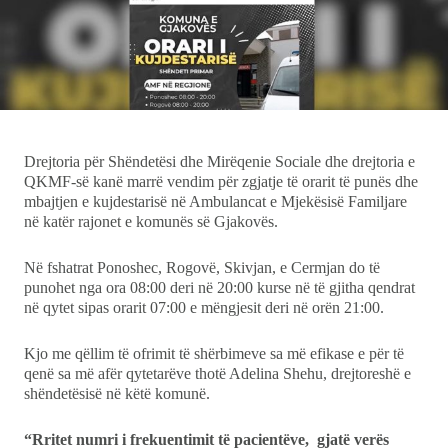
Ekonomi
Teknologji
Udhëtime
Drejtoria për Shëndetësi dhe Mirëqenie Sociale dhe drejtoria e
QKMF-së kanë marrë vendim për zgjatje të orarit të punës dhe
DuVideo
mbajtjen e kujdestarisë në Ambulancat e Mjekësisë Familjare
në katër rajonet e komunës së Gjakovës.
Në fshatrat Ponoshec, Rogovë, Skivjan, e Cermjan do të
punohet nga ora 08:00 deri në 20:00 kurse në të gjitha qendrat
në qytet sipas orarit 07:00 e mëngjesit deri në orën 21:00.
Kjo me qëllim të ofrimit të shërbimeve sa më efikase e për të
qenë sa më afër qytetarëve thotë Adelina Shehu, drejtoreshë e
shëndetësisë në këtë komunë.
“Rritet numri i frekuentimit të pacientëve, gjatë verës