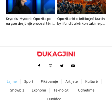
Kryeziu-Hyseni: Opozita po
Opozitarët e kritikojnë Kurtin,
na çon drejt një procesi të ri
ky i fundit u kërkon takime për
zgjedhor
marrëveshje
Lajme
Sport
Pikëpamje
Art Jete
Kulturë
Showbiz
Ekonomi
Teknologji
Udhëtime
DuVideo