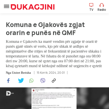
TV
Radio
Komuna e Gjakovës zgjat
TV
Radio
orarin e punës në QMF
Komuna e Gjakovës ka marrë vendim për zgjatje të orarit të
punës gjatë stinës së verës, kjo për shkak të ardhjes së
Lajme
mërgimtarëve dhe rritjes së frekuentimit të pacientëve shkaku i
temperaturave të larta. Në fshatra do të punohet nga ora 08:00
Sport
deri nw 20:00, kurse në qytet nga ora 07:00 deri në 21:00, pas
kësaj qytetarët mund të kërkojnë ndihmë në urgjencën e qytetit
Pikëpamje
15 Korrik, 2024, 20:01
Nga
Unitet Berisha
Art Jete
Kulturë
Showbiz