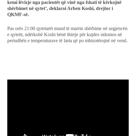
kemi lëvizje nga pacientët që vinë nga fshati të kërkojnë
shërbimet në qytet’, deklaroi Arben Koshi, drejtor i
QKMF-së.
Pas orës 21:00 qytetarët mund të marrin shërbime në urgjencën
e qytetit, ndërkohë Koshi bënë thirrje për kujdes sidomos në
periudhën e temperaturave të larta që po mbizotërojnë në vend.