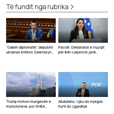
Të fundit nga rubrika
“Gabim diplomatik”, deputeti
Pacolli: Deklaratat e Vuçiqit
ukrainas kritikon Zelenskyn
për Ibër-Lepencin janë
për deklaratën për Kosovën
shqetësuese dhe të
papranueshme
Trump mohon mungesën e
Abdullahu: Ujku do mjegull,
municioneve, por SHBA
Kurti do zgjedhje
kërkon rritjen e prodhimit të