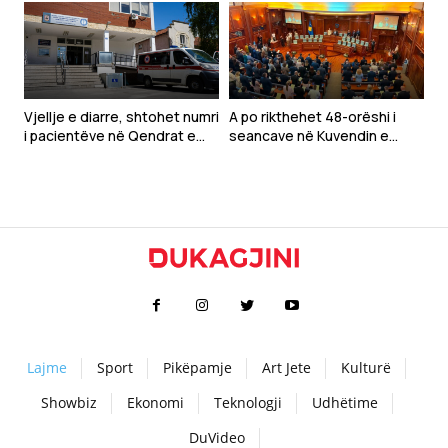
armëve për luftën me Iranin
Vjellje e diarre, shtohet numri
A po rikthehet 48-orëshi i
i pacientëve në Qendrat e
seancave në Kuvendin e
Mjekësive Familjare
Kosovës?
Lajme
Sport
Pikëpamje
Art Jete
Kulturë
Showbiz
Ekonomi
Teknologji
Udhëtime
DuVideo