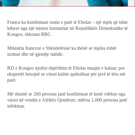
Ekonomi
Teknologji
Franca ka konfirmuar rastin e parë të Ebolas – një mjek që ishte
kthyer nga një mision humanitar në Republikën Demokratike të
Kongos, shkruan BBC.
Udhëtime
Ministria franceze e Shëndetësisë ka thënë se mjeku është
DuVideo
izoluar dhe në gjendje stabile.
RD e Kongos njoftoi shpërthim të Ebolas muajin e kaluar, por
ekspertët besojnë se virusi kishte qarkulluar për javë të tëra më
parë.
Më shumë se 260 persona janë konfirmuar të kenë vdekur nga
virusi në vendin e Afrikës Qendrore, ndërsa 1,000 persona janë
infektuar.