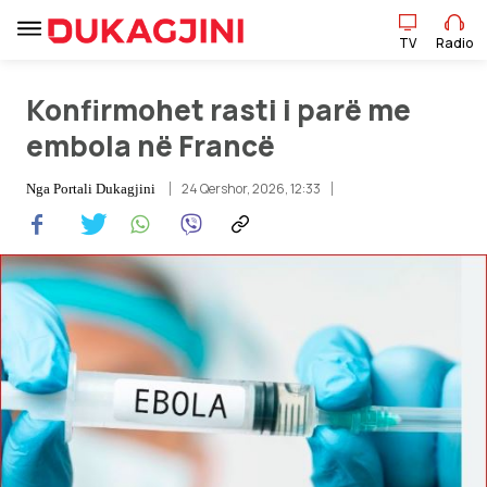
TV
Radio
TV
Radio
Konfirmohet rasti i parë me
embola në Francë
Lajme
24 Qershor, 2026, 12:33
Nga
Portali Dukagjini
Sport
Pikëpamje
Art Jete
Kulturë
Showbiz