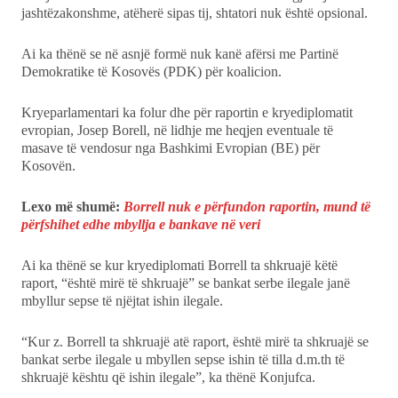
jashtëzakonshme, atëherë sipas tij, shtatori nuk është opsional.
Ai ka thënë se në asnjë formë nuk kanë afërsi me Partinë
Demokratike të Kosovës (PDK) për koalicion.
Kryeparlamentari ka folur dhe për raportin e kryediplomatit
evropian, Josep Borell, në lidhje me heqjen eventuale të
masave të vendosur nga Bashkimi Evropian (BE) për
Kosovën.
Lexo më shumë:
Borrell nuk e përfundon raportin, mund të
përfshihet edhe mbyllja e bankave në veri
Ai ka thënë se kur kryediplomati Borrell ta shkruajë këtë
raport, “është mirë të shkruajë” se bankat serbe ilegale janë
mbyllur sepse të njëjtat ishin ilegale.
“Kur z. Borrell ta shkruajë atë raport, është mirë ta shkruajë se
bankat serbe ilegale u mbyllen sepse ishin të tilla d.m.th të
shkruajë kështu që ishin ilegale”, ka thënë Konjufca.