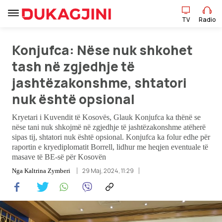
TV
Radio
Konjufca: Nëse nuk shkohet
TV
Radio
tash në zgjedhje të
jashtëzakonshme, shtatori
Lajme
nuk është opsional
Sport
Kryetari i Kuvendit të Kosovës, Glauk Konjufca ka thënë se
nëse tani nuk shkojmë në zgjedhje të jashtëzakonshme atëherë
Pikëpamje
sipas tij, shtatori nuk është opsional. Konjufca ka folur edhe për
raportin e kryediplomatit Borrell, lidhur me heqjen eventuale të
masave të BE-së për Kosovën
Art Jete
29 Maj, 2024, 11:29
Nga
Kaltrina Zymberi
Kulturë
Showbiz