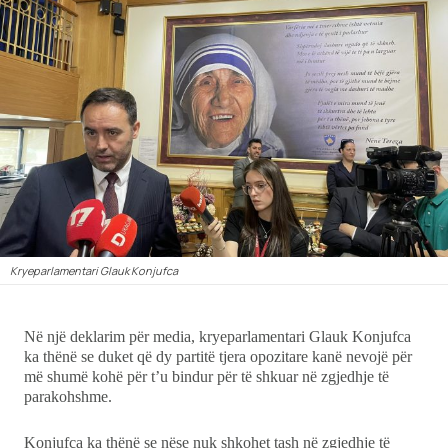
Ekonomi
Teknologji
Udhëtime
DuVideo
Kryeparlamentari Glauk Konjufca
Në një deklarim për media, kryeparlamentari Glauk Konjufca
ka thënë se duket që dy partitë tjera opozitare kanë nevojë për
më shumë kohë për t’u bindur për të shkuar në zgjedhje të
parakohshme.
Konjufca ka thënë se nëse nuk shkohet tash në zgjedhje të