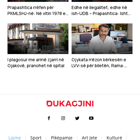
Prapashtica rrëfen për
Edhe në ilegalitet, edhe në
PKMLSHJ-në: Në vitin 1978 e
ish-UDB – Prapashtica: Ishte
themeluam organizatën,
përparësi t’i shërbeja
synimi ishte Republika
interesave të vendit
Shqiptare në Jugosllavi
I plagosur me armë zjarri në
Gjykata rrëzon kërkesën e
Gjakovë, pranohet në spital
LVV-së për biletën, Rama:
Jeni dashakëqij dhe të
padijshëm
Lajme
Sport
Pikëpamje
Art Jete
Kulturë