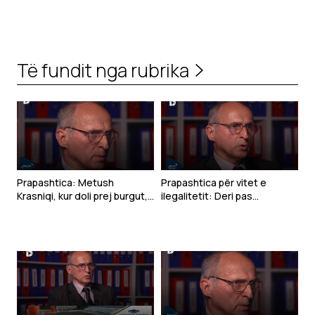
Të fundit nga rubrika
Prapashtica: Metush
Prapashtica për vitet e
Krasniqi, kur doli prej burgut,
ilegalitetit: Deri pas
nuk ishte aktiv, ndërsa Adem
demonstratave të ’81-shit
Demaçi ka vazhduar dhe
ishim të pazbuluar
përsëri hyri në burg