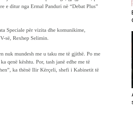
re e ditur nga Ermal Panduri në “Debat Plus”
ata Speciale për vizita dhe komunikime,
VV-së, Rexhep Selimin.
men nuk mundesh me u taku me të gjithë. Po me
 ka qenë kështu. Por, tash janë edhe me të
”, ka thënë Ilir Kërçeli, shefi i Kabinetit të