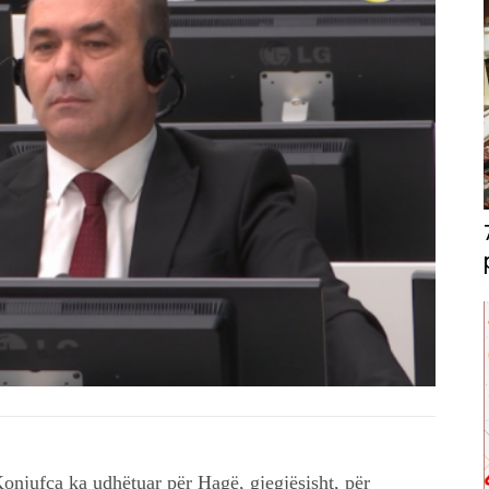
njufca ka udhëtuar për Hagë, gjegjësisht, për