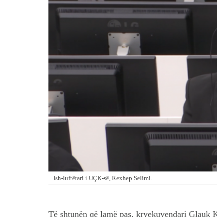
Ish-luftëtari i UÇK-së, Rexhep Selimi.
Të shtunën që lamë pas, kryekuvendari Glauk Ko