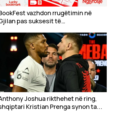
BookFest vazhdon rrugëtimin në
Gjilan pas suksesit të
jashtëzakonshëm në...
Anthony Joshua rikthehet në ring,
shqiptari Kristian Prenga synon ta...