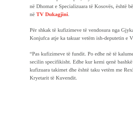
në Dhomat e Specializuara të Kosovës, është bë
në
TV Dukagjini
.
Për shkak të kufizimeve të vendosura nga Gjyk
Konjufca atje ka takuar vetëm ish-deputetin e 
“Pas kufizimeve të fundit. Po edhe në të kalu
secilin specifikisht. Edhe kur kemi qenë bashkë
kufizuara takimet dhe është taku vetëm me Rexhen
Kryetarit të Kuvendit.