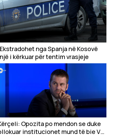
Ekstradohet nga Spanja në Kosovë
një i kërkuar për tentim vrasjeje
Kërçeli: Opozita po mendon se duke
bllokuar institucionet mund të bie VV-