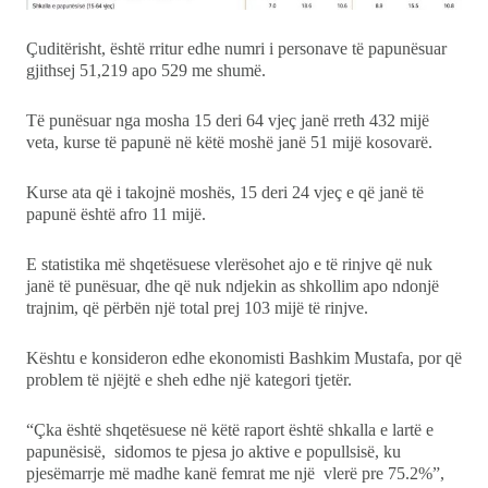
Çuditërisht, është rritur edhe numri i personave të papunësuar
gjithsej 51,219 apo 529 me shumë.
Të punësuar nga mosha 15 deri 64 vjeç janë rreth 432 mijë
veta, kurse të papunë në këtë moshë janë 51 mijë kosovarë.
Kurse ata që i takojnë moshës, 15 deri 24 vjeç e që janë të
papunë është afro 11 mijë.
E statistika më shqetësuese vlerësohet ajo e të rinjve që nuk
janë të punësuar, dhe që nuk ndjekin as shkollim apo ndonjë
trajnim, që përbën një total prej 103 mijë të rinjve.
Kështu e konsideron edhe ekonomisti Bashkim Mustafa, por që
problem të njëjtë e sheh edhe një kategori tjetër.
“Çka është shqetësuese në këtë raport është shkalla e lartë e
papunësisë, sidomos te pjesa jo aktive e popullsisë, ku
pjesëmarrje më madhe kanë femrat me një vlerë pre 75.2%”,