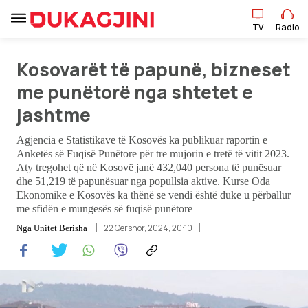
TV
Radio
Kosovarët të papunë, bizneset
me punëtorë nga shtetet e
TV
Radio
jashtme
Agjencia e Statistikave të Kosovës ka publikuar raportin e
Lajme
Anketës së Fuqisë Punëtore për tre mujorin e tretë të vitit 2023.
Aty tregohet që në Kosovë janë 432,040 persona të punësuar
Sport
dhe 51,219 të papunësuar nga popullsia aktive. Kurse Oda
Ekonomike e Kosovës ka thënë se vendi është duke u përballur
me sfidën e mungesës së fuqisë punëtore
Pikëpamje
22 Qershor, 2024, 20:10
Nga
Unitet Berisha
Art Jete
Kulturë