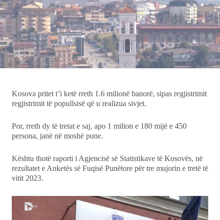
Showbiz
Ekonomi
Teknologji
Udhëtime
Kosova pritet t’i ketë rreth 1.6 milionë banorë, sipas regjistrimit
regjistrimit të popullsisë që u realizua sivjet.
DuVideo
Por, rreth dy të tretat e saj, apo 1 milion e 180 mijë e 450
persona, janë në moshë pune.
Kështu thotë raporti i Agjencisë së Statistikave të Kosovës, në
rezultatet e Anketës së Fuqisë Punëtore për tre mujorin e tretë të
vitit 2023.