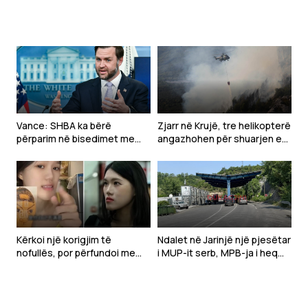
gjatë çaktivizimit të
testojë NATO-n me një sulm
municioneve
të kufizuar
Vance: SHBA ka bërë
Zjarr në Krujë, tre helikopterë
përparim në bisedimet me
angazhohen për shuarjen e
Iranin
flakëve – dyshohet për
zjarrvënie të qëllimshme
Kërkoi një korigjim të
Ndalet në Jarinjë një pjesëtar
nofullës, por përfundoi me
i MUP-it serb, MPB-ja i heq
deformim të madh të
shtetësinë e Kosovës
fytyrës-Modelja pushohet
nga puna