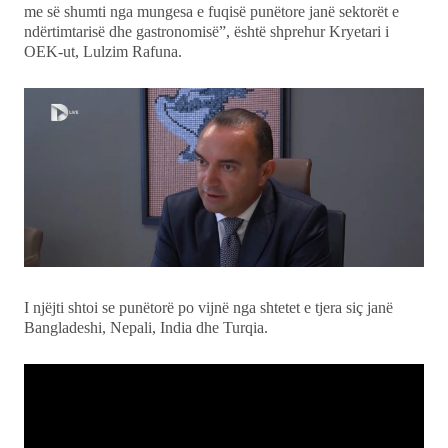
me së shumti nga mungesa e fuqisë punëtore janë sektorët e
ndërtimtarisë dhe gastronomisë”, është shprehur Kryetari i
OEK-ut, Lulzim Rafuna.
I njëjti shtoi se punëtorë po vijnë nga shtetet e tjera siç janë
Bangladeshi, Nepali, India dhe Turqia.