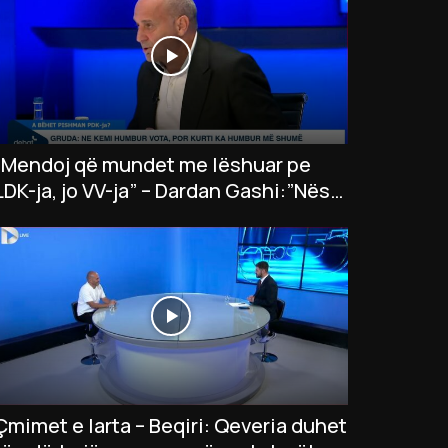
“Mendoj që mundet me lëshuar pe
LDK-ja, jo VV-ja” – Dardan Gashi:”Nëse
LDK insiston në president…”
Çmimet e larta – Beqiri: Qeveria duhet