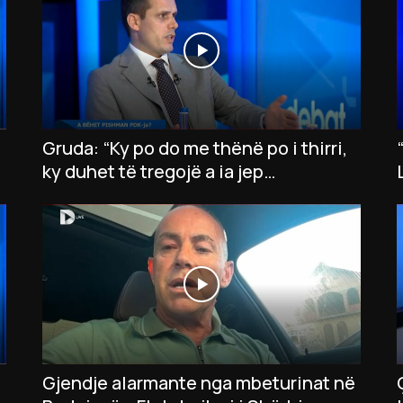
Gruda: “Ky po do me thënë po i thirri,
ky duhet të tregojë a ia jep
presidentin opozitës”
Gjendje alarmante nga mbeturinat në