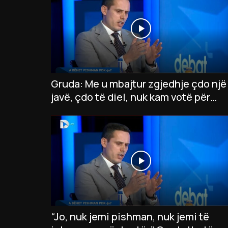
Gruda: Me u mbajtur zgjedhje çdo një
javë, çdo të diel, nuk kam votë për
president të VV-së
“Jo, nuk jemi pishman, nuk jemi të