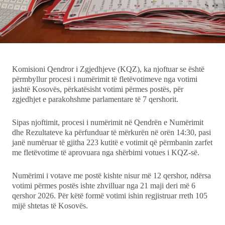
Ekonomi
Teknologji
Udhëtime
Komisioni Qendror i Zgjedhjeve (KQZ), ka njoftuar se është
përmbyllur procesi i numërimit të fletëvotimeve nga votimi
DuVideo
jashtë Kosovës, përkatësisht votimi përmes postës, për
zgjedhjet e parakohshme parlamentare të 7 qershorit.
Sipas njoftimit, procesi i numërimit në Qendrën e Numërimit
dhe Rezultateve ka përfunduar të mërkurën në orën 14:30, pasi
janë numëruar të gjitha 223 kutitë e votimit që përmbanin zarfet
me fletëvotime të aprovuara nga shërbimi votues i KQZ-së.
Numërimi i votave me postë kishte nisur më 12 qershor, ndërsa
votimi përmes postës ishte zhvilluar nga 21 maji deri më 6
qershor 2026. Për këtë formë votimi ishin regjistruar rreth 105
mijë shtetas të Kosovës.