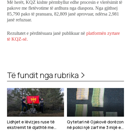
Më herët, KQZ kishte përmbyllur edhe procesin e vlerësimit të
pakove me fletëvotime të ardhura nga diaspora. Nga gjithsej
85,790 pako të pranuara, 82,809 janë aprovuar, ndërsa 2,981
janë refuzuar.
Rezultatet e përditësuara janë publikuar në
platformën zyrtare
të KQZ-së.
Të fundit nga rubrika
Lidhjet e lëvizjes ruse të
Qytetari në Gjakovë dorëzon
ekstremit të djathtë me
në polici një zarf me 3 mijë e