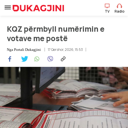
TV
Radio
TV
Radio
KQZ përmbyll numërimin e
votave me postë
Lajme
17 Qershor, 2026, 15:53
Nga
Portali Dukagjini
Sport
Pikëpamje
Art Jete
Kulturë
Showbiz