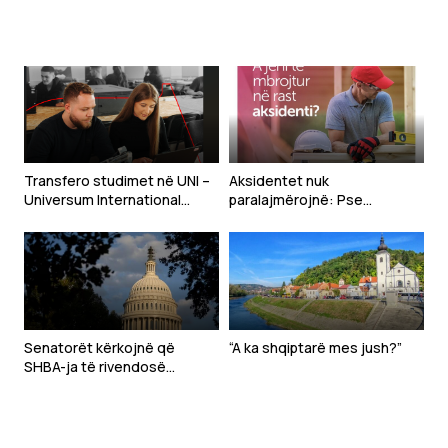
Ballkanin
800 euro të gjetura
Transfero studimet në UNI –
Aksidentet nuk
Universum International
paralajmërojnë: Pse
College, i fuqizuar nga
bizneset në Kosovë duhet t’i
Arizona State University,
sigurojnë punëtorët
universiteti publik më i madh
në SHBA
Senatorët kërkojnë që
“A ka shqiptarë mes jush?”
SHBA-ja të rivendosë
sanksione ndaj zyrtarëve të
Republikës Sërpska