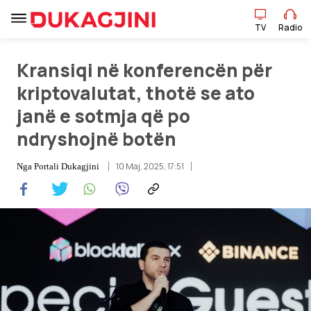
TV
Radio
Kransiqi në konferencën për
TV
Radio
kriptovalutat, thotë se ato
janë e sotmja që po
Lajme
ndryshojnë botën
Sport
10 Maj, 2025, 17:51
Nga
Portali Dukagjini
Pikëpamje
Art Jete
Kulturë
Showbiz