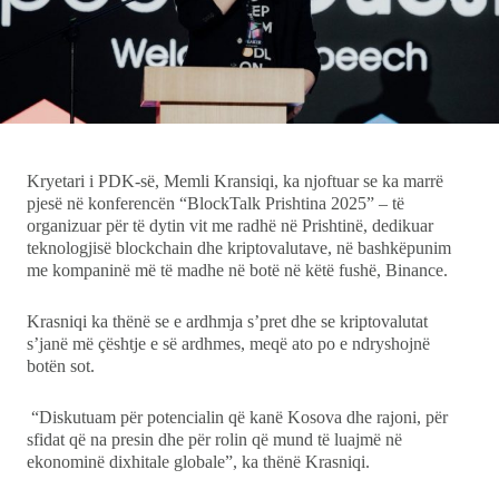
Ekonomi
Teknologji
Udhëtime
Kryetari i PDK-së, Memli Kransiqi, ka njoftuar se ka marrë
pjesë në konferencën “BlockTalk Prishtina 2025” – të
DuVideo
organizuar për të dytin vit me radhë në Prishtinë, dedikuar
teknologjisë blockchain dhe kriptovalutave, në bashkëpunim
me kompaninë më të madhe në botë në këtë fushë, Binance.
Krasniqi ka thënë se e ardhmja s’pret dhe se kriptovalutat
s’janë më çështje e së ardhmes, meqë ato po e ndryshojnë
botën sot.
“Diskutuam për potencialin që kanë Kosova dhe rajoni, për
sfidat që na presin dhe për rolin që mund të luajmë në
ekonominë dixhitale globale”, ka thënë Krasniqi.