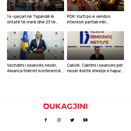
14-vjeçari në Tajlandë lë
PDK: Kurti po e vendos
shtatë të vrarë dhe 23 të
interesin partiak mbi
plagosur
Kushtetutën e Kosovës
Vazhdimi i seancës nesër,
Cakolli: Caktimi i seancës për
Aleanca thërret konferencë
nesër është shkelje e hapur
sonte
e rendit kushtetues