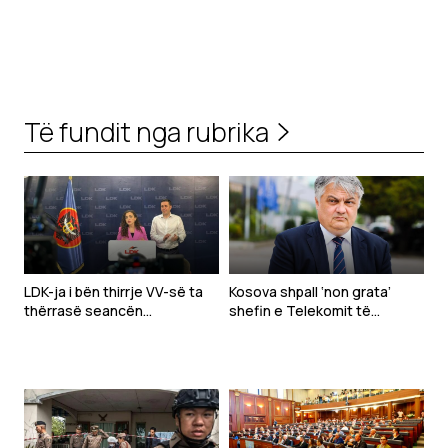
Të fundit nga rubrika
LDK-ja i bën thirrje VV-së ta
Kosova shpall ‘non grata’
thërrasë seancën
shefin e Telekomit të
konstituive sonte
Serbisë