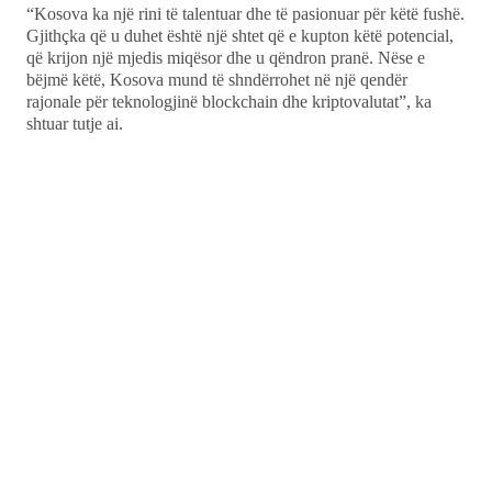
“Kosova ka një rini të talentuar dhe të pasionuar për këtë fushë.
Gjithçka që u duhet është një shtet që e kupton këtë potencial,
që krijon një mjedis miqësor dhe u qëndron pranë. Nëse e
bëjmë këtë, Kosova mund të shndërrohet në një qendër
rajonale për teknologjinë blockchain dhe kriptovalutat”, ka
shtuar tutje ai.