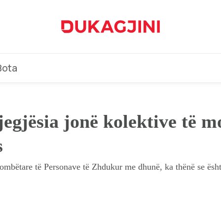
Bota
egjësia jonë kolektive të m
s
mbëtare të Personave të Zhdukur me dhunë, ka thënë se është