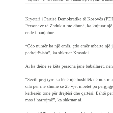
Kryetari i Partisë Demokratike të Kosovës (PDK), Memli Krasn
Kryetari i Partisë Demokratike të Kosovës (PD
Personave të Zhdukur me dhunë, ka kujtuar një m
ende i panjohur.
“Çdo numër ka një emër, çdo emër mbarte një je
padrejtësisht”, ka shkruar Krasniqi.
Ai ka thënë se këta persona janë baballarët, nëna
“Secili prej tyre ka lënë një boshllëk që nuk mu
cila për më shumë se 25 vjet mbetet pa përgjigj
kërkesën tonë për drejtësi dhe qartësi. Është pë
mos i harrojmë”, ka shkruar ai.