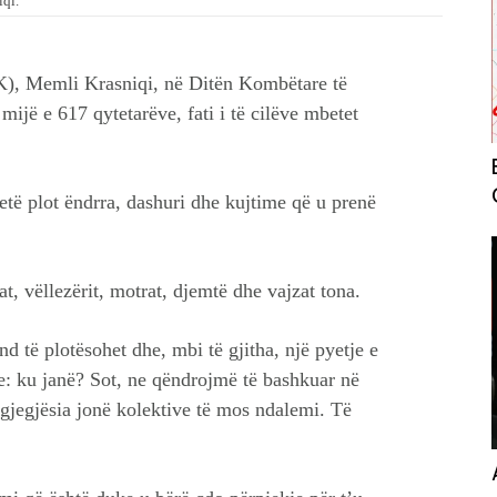
iqi.
K), Memli Krasniqi, në Ditën Kombëtare të
ijë e 617 qytetarëve, fati i të cilëve mbetet
të plot ëndrra, dashuri dhe kujtime që u prenë
t, vëllezërit, motrat, djemtë dhe vajzat tona.
nd të plotësohet dhe, mbi të gjitha, një pyetje e
e: ku janë? Sot, ne qëndrojmë të bashkuar në
rgjegjësia jonë kolektive të mos ndalemi. Të