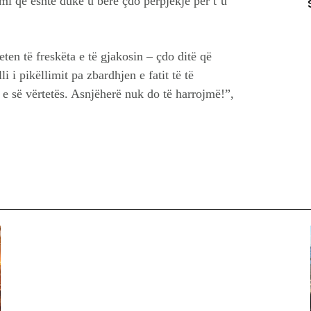
i që është duke u bërë çdo përpjekje për t’u
ten të freskëta e të gjakosin – çdo ditë që
 i pikëllimit pa zbardhjen e fatit të të
e së vërtetës. Asnjëherë nuk do të harrojmë!”,