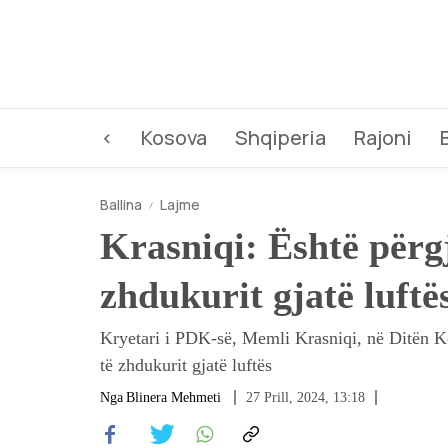
<
Kosova
Shqiperia
Rajoni
Ballina
Lajme
Krasniqi: Është përgj
zhdukurit gjatë luftë
Kryetari i PDK-së, Memli Krasniqi, në Ditën Ko
të zhdukurit gjatë luftës
Nga
Blinera Mehmeti
27 Prill, 2024, 13:18