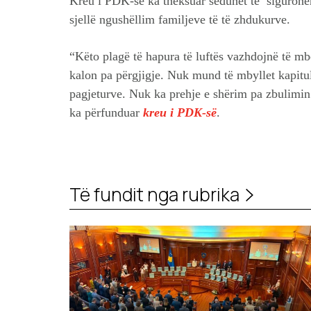
Kreu i PDK-së ka theksuar seduhet të sigurohem
sjellë ngushëllim familjeve të të zhdukurve.
“Këto plagë të hapura të luftës vazhdojnë të mbe
kalon pa përgjigje. Nuk mund të mbyllet kapitulli
pagjeturve. Nuk ka prehje e shërim pa zbulimin 
ka përfunduar
kreu i PDK-së
.
Të fundit nga rubrika