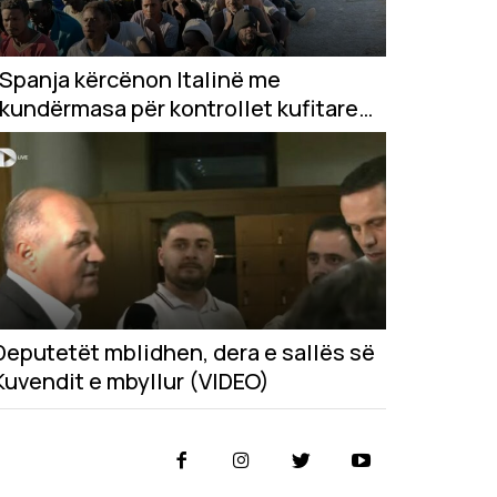
Spanja kërcënon Italinë me
kundërmasa për kontrollet kufitare
pas krizës në Ceuta
Deputetët mblidhen, dera e sallës së
Kuvendit e mbyllur (VIDEO)