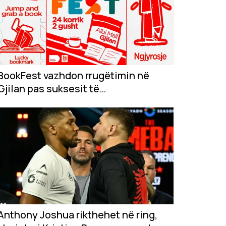
BookFest vazhdon rrugëtimin në
Gjilan pas suksesit të
jashtëzakonshëm në...
Anthony Joshua rikthehet në ring,