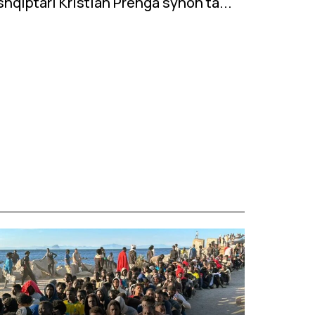
shqiptari Kristian Prenga synon ta...