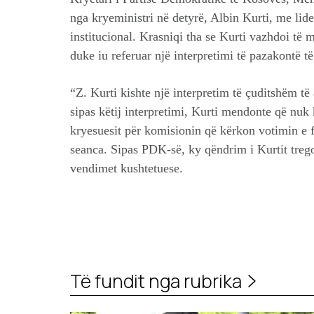
nga kryeministri në detyrë, Albin Kurti, me lider
institucional. Krasniqi tha se Kurti vazhdoi të m
duke iu referuar një interpretimi të pazakontë t
“Z. Kurti kishte një interpretim të çuditshëm të 
sipas këtij interpretimi, Kurti mendonte që nuk
kryesuesit për komisionin që kërkon votimin e 
seanca. Sipas PDK-së, ky qëndrim i Kurtit trego
vendimet kushtetuese.
Të fundit nga rubrika