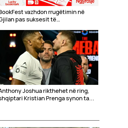
BookFest vazhdon rrugëtimin në
Gjilan pas suksesit të
jashtëzakonshëm në...
Anthony Joshua rikthehet në ring,
shqiptari Kristian Prenga synon ta...