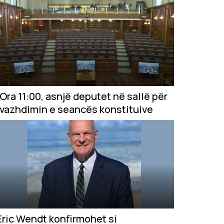
Ora 11:00, asnjë deputet në sallë për
vazhdimin e seancës konstituive
Eric Wendt konfirmohet si