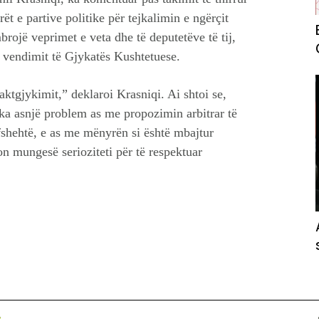
ët e partive politike për tejkalimin e ngërçit
brojë veprimet e veta dhe të deputetëve të tij,
ë vendimit të Gjykatës Kushtetuese.
aktgjykimit,” deklaroi Krasniqi. Ai shtoi se,
 ka asnjë problem as me propozimin arbitrar të
fshehtë, e as me mënyrën si është mbajtur
n mungesë serioziteti për të respektuar