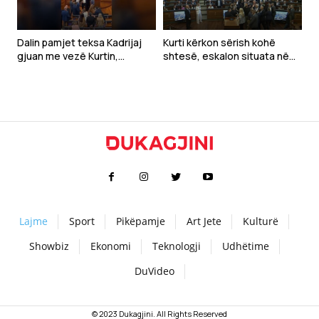
Dalin pamjet teksa Kadrijaj
Kurti kërkon sërish kohë
gjuan me vezë Kurtin,
shtesë, eskalon situata në
ndërpritet seanca
Kuvend
Lajme
Sport
Pikëpamje
Art Jete
Kulturë
Showbiz
Ekonomi
Teknologji
Udhëtime
DuVideo
© 2023 Dukagjini. All Rights Reserved