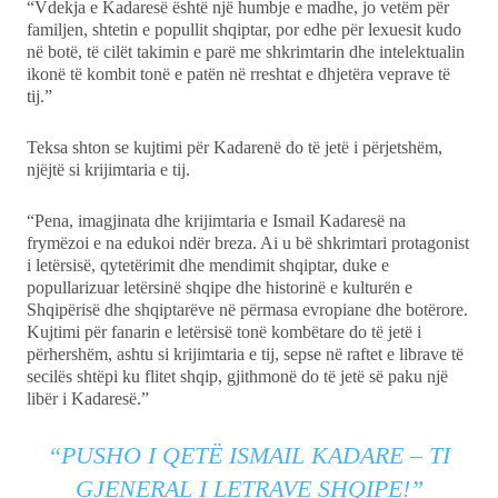
“Vdekja e Kadaresë është një humbje e madhe, jo vetëm për
familjen, shtetin e popullit shqiptar, por edhe për lexuesit kudo
në botë, të cilët takimin e parë me shkrimtarin dhe intelektualin
ikonë të kombit tonë e patën në rreshtat e dhjetëra veprave të
tij.”
Teksa shton se kujtimi për Kadarenë do të jetë i përjetshëm,
njëjtë si krijimtaria e tij.
“Pena, imagjinata dhe krijimtaria e Ismail Kadaresë na
frymëzoi e na edukoi ndër breza. Ai u bë shkrimtari protagonist
i letërsisë, qytetërimit dhe mendimit shqiptar, duke e
popullarizuar letërsinë shqipe dhe historinë e kulturën e
Shqipërisë dhe shqiptarëve në përmasa evropiane dhe botërore.
Kujtimi për fanarin e letërsisë tonë kombëtare do të jetë i
përhershëm, ashtu si krijimtaria e tij, sepse në raftet e librave të
secilës shtëpi ku flitet shqip, gjithmonë do të jetë së paku një
libër i Kadaresë.”
“PUSHO I QETË ISMAIL KADARE – TI
GJENERAL I LETRAVE SHQIPE!”