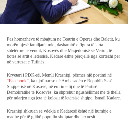
Ekonomi
Teknologji
Pas homazheve të mbajtura në Teatrin e Operas dhe Baletit, ku
Udhëtime
morën pjesë familjarë, miq, dashamirë e figura të larta
shtetërore të vendit, Kosovës dhe Maqedonisë së Veriut, të
DuVideo
botës së artit e letërsisë, Kadare është përcjellë nga kortezhi për
në varrezat e Tufinës.
Kryetari i PDK-së, Memli Krasniqi, përmes një postimi në
“Facebook”
, ka njoftuar se në Ambasadën e Republikës së
Shqipërisë në Kosovë, në emrin e tij dhe të Partisë
Demokratike të Kosovës, ka shprehur ngushëllimet më të thella
për ndarjen nga jeta të kolosit të letërsisë shqipe, Ismail Kadare.
Krasniqi shkruan se vdekja e Kadaresë është një humbje e
madhe për të gjithë popullin shqiptar dhe lexuesit.