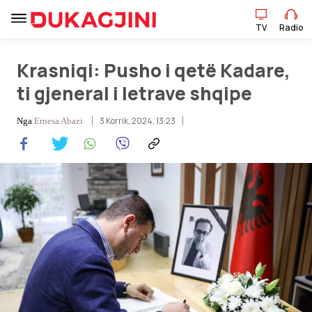
TV
Radio
Krasniqi: Pusho i qetë Kadare,
TV
Radio
ti gjeneral i letrave shqipe
3 Korrik, 2024, 13:23
Nga
Ernesa Abazi
Lajme
Sport
Pikëpamje
Art Jete
Kulturë
Showbiz