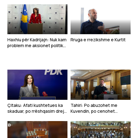
Haxhiu për Kadrijajn: Nuk kam
Rruga e rrezikshme e Kurtit
problem me aksionet politike
të deputetëve
Çitaku: Afati kushtetues ka
Tahiri: Po abuzohet me
skaduar, po rrëshqasim drejt
Kuvendin, po cenohet
anarkisë
Kushtetuta dhe po
prodhohet krizë politike