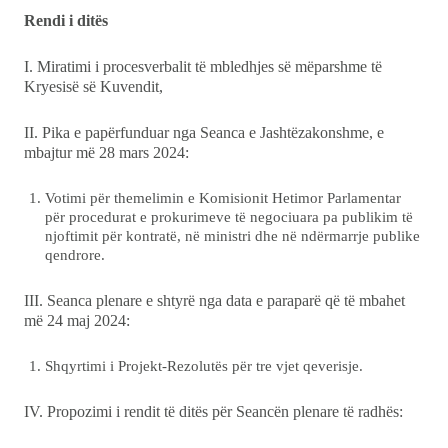
Rendi i ditës
I. Miratimi i procesverbalit të mbledhjes së mëparshme të
Kryesisë së Kuvendit,
II. Pika e papërfunduar nga Seanca e Jashtëzakonshme, e
mbajtur më 28 mars 2024:
Votimi për themelimin e Komisionit Hetimor Parlamentar
për procedurat e prokurimeve të negociuara pa publikim të
njoftimit për kontratë, në ministri dhe në ndërmarrje publike
qendrore.
III. Seanca plenare e shtyrë nga data e paraparë që të mbahet
më 24 maj 2024:
Shqyrtimi i Projekt-Rezolutës për tre vjet qeverisje.
IV. Propozimi i rendit të ditës për Seancën plenare të radhës: