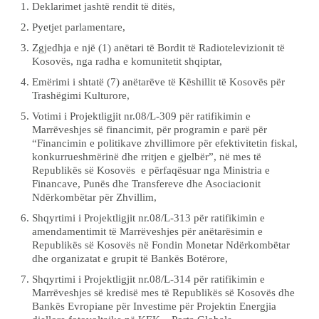
Deklarimet jashtë rendit të ditës,
Pyetjet parlamentare,
Zgjedhja e një (1) anëtari të Bordit të Radiotelevizionit të
Kosovës, nga radha e komunitetit shqiptar,
Emërimi i shtatë (7) anëtarëve të Këshillit të Kosovës për
Trashëgimi Kulturore,
Votimi i Projektligjit nr.08/L-309 për ratifikimin e
Marrëveshjes së financimit, për programin e parë për
“Financimin e politikave zhvillimore për efektivitetin fiskal,
konkurrueshmërinë dhe rritjen e gjelbër”, në mes të
Republikës së Kosovës e përfaqësuar nga Ministria e
Financave, Punës dhe Transfereve dhe Asociacionit
Ndërkombëtar për Zhvillim,
Shqyrtimi i Projektligjit nr.08/L-313 për ratifikimin e
amendamentimit të Marrëveshjes për anëtarësimin e
Republikës së Kosovës në Fondin Monetar Ndërkombëtar
dhe organizatat e grupit të Bankës Botërore,
Shqyrtimi i Projektligjit nr.08/L-314 për ratifikimin e
Marrëveshjes së kredisë mes të Republikës së Kosovës dhe
Bankës Evropiane për Investime për Projektin Energjia