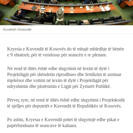
Showbiz
Ekonomi
Kuvendi i Kosovës
Teknologji
Kryesia e Kuvendit të Kosovës do të mbajë mbledhje të hënën
Udhëtime
e 9 shtatorit, për të vendosur për seancën e re plenare.
DuVideo
Në rend të ditës është edhe shqyrtimi në lexim të dytë i
Projektligjit për shëndetin riprodhues dhe fertilizim të asistuar
mjekësor dhe votimi në lexim të dytë i Projektligjit për
ndryshimin dhe plotësimin e Ligjit për Zyrtarët Publikë.
Përveç tyre, në rend të ditës është edhe shqyrtimi i Projektkodit
të sjelljes për deputetët e Kuvendit të Republikës së Kosovës.
Po ashtu, Kryesia e Kuvendit pritet të shqyrtojë edhe pikat e
papërfunduara të seancave të kaluara.