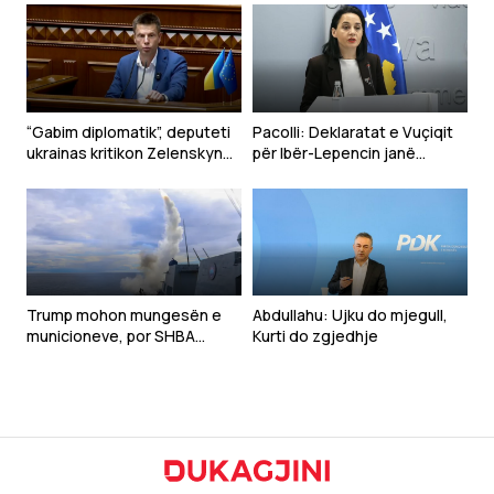
“Gabim diplomatik”, deputeti
Pacolli: Deklaratat e Vuçiqit
ukrainas kritikon Zelenskyn
për Ibër-Lepencin janë
për deklaratën për Kosovën
shqetësuese dhe të
papranueshme
Trump mohon mungesën e
Abdullahu: Ujku do mjegull,
municioneve, por SHBA
Kurti do zgjedhje
kërkon rritjen e prodhimit të
armëve për luftën me Iranin