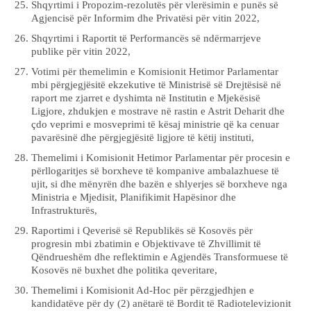
Shqyrtimi i Propozim-rezolutës për vlerësimin e punës së
Agjencisë për Informim dhe Privatësi për vitin 2022,
Shqyrtimi i Raportit të Performancës së ndërmarrjeve
publike për vitin 2022,
Votimi për themelimin e Komisionit Hetimor Parlamentar
mbi përgjegjësitë ekzekutive të Ministrisë së Drejtësisë në
raport me zjarret e dyshimta në Institutin e Mjekësisë
Ligjore, zhdukjen e mostrave në rastin e Astrit Deharit dhe
çdo veprimi e mosveprimi të kësaj ministrie që ka cenuar
pavarësinë dhe përgjegjësitë ligjore të këtij instituti,
Themelimi i Komisionit Hetimor Parlamentar për procesin e
përllogaritjes së borxheve të kompanive ambalazhuese të
ujit, si dhe mënyrën dhe bazën e shlyerjes së borxheve nga
Ministria e Mjedisit, Planifikimit Hapësinor dhe
Infrastrukturës,
Raportimi i Qeverisë së Republikës së Kosovës për
progresin mbi zbatimin e Objektivave të Zhvillimit të
Qëndrueshëm dhe reflektimin e Agjendës Transformuese të
Kosovës në buxhet dhe politika qeveritare,
Themelimi i Komisionit Ad-Hoc për përzgjedhjen e
kandidatëve për dy (2) anëtarë të Bordit të Radiotelevizionit