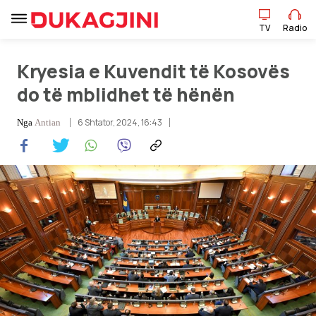
TV
Radio
Kryesia e Kuvendit të Kosovës
do të mblidhet të hënën
TV
Radio
6 Shtator, 2024, 16:43
Nga
Antian
Lajme
Sport
Pikëpamje
Art Jete
Kulturë