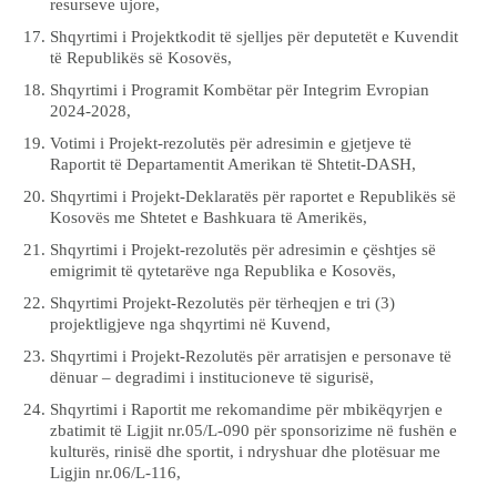
resurseve ujore,
Shqyrtimi i Projektkodit të sjelljes për deputetët e Kuvendit
të Republikës së Kosovës,
Shqyrtimi i Programit Kombëtar për Integrim Evropian
2024-2028,
Votimi i Projekt-rezolutës për adresimin e gjetjeve të
Raportit të Departamentit Amerikan të Shtetit-DASH,
Shqyrtimi i Projekt-Deklaratës për raportet e Republikës së
Kosovës me Shtetet e Bashkuara të Amerikës,
Shqyrtimi i Projekt-rezolutës për adresimin e çështjes së
emigrimit të qytetarëve nga Republika e Kosovës,
Shqyrtimi Projekt-Rezolutës për tërheqjen e tri (3)
projektligjeve nga shqyrtimi në Kuvend,
Shqyrtimi i Projekt-Rezolutës për arratisjen e personave të
dënuar – degradimi i institucioneve të sigurisë,
Shqyrtimi i Raportit me rekomandime për mbikëqyrjen e
zbatimit të Ligjit nr.05/L-090 për sponsorizime në fushën e
kulturës, rinisë dhe sportit, i ndryshuar dhe plotësuar me
Ligjin nr.06/L-116,