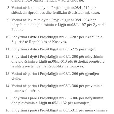
diellore fotovoltaike në KEK – Porta Globale,
Votimi në lexim të dytë i Projektligjit nr.08/L-212 për
shëndetin riprodhues dhe fertilizim të asistuar mjekësor,
Votimi në lexim të dytë i Projektligjit nr.08/L-294 për
ndryshimin dhe plotësimin e Ligjit nr.08/L-197 për Zyrtarët
Publikë,
Shqyrtimi i dytë i Projektligjit nr.08/L-287 për Këshillin e
Sigurisë të Republikës së Kosovës,
Shqyrtimi i dytë i Projektligjit nr.08/L-275 për rrugët,
Shqyrtimi i dytë i Projektligjit nr.08/L-290 për ndryshimin
dhe plotësimin e Ligjit nr.08/L-013 për të drejtat pronësore
të shtetasve të huaj në Republikën e Kosovës,
Votimi në parim i Projektligjit nr.08/L-266 për gjendjen
civile,
Votimi në parim i Projektligjit nr.08/L-300 për provimin e
maturës shtetërore,
Shqyrtimi i parë i Projektligjit nr.08/L-306 për ndryshimin
dhe plotësimin e Ligjit nr.05/L-132 për automjete,
Shqyrtimi i parë i Projektligjit nr.08/L-311 për menaxhimin e