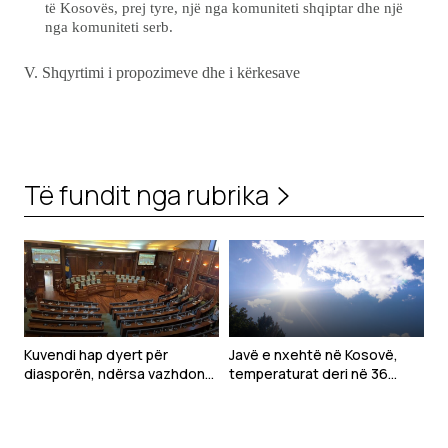
të Kosovës, prej tyre, një nga komuniteti shqiptar dhe një
nga komuniteti serb.
V. Shqyrtimi i propozimeve dhe i kërkesave
Të fundit nga rubrika
Kuvendi hap dyert për
Javë e nxehtë në Kosovë,
diasporën, ndërsa vazhdon
temperaturat deri në 36
ngërçi për konstituimin
gradë