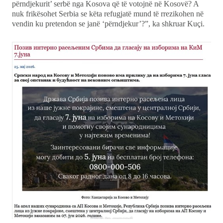
përndjekurit’ serbë nga Kosova që të votojnë në Kosovë? A
nuk frikësohet Serbia se këta refugjatë mund të rrezikohen në
vendin ku pretendon se janë ‘përndjekur’?”, ka shkruar Kuçi.