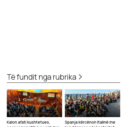
Të fundit nga rubrika
Kalon afati kushtetues,
Spanja kërcënon Italinë me