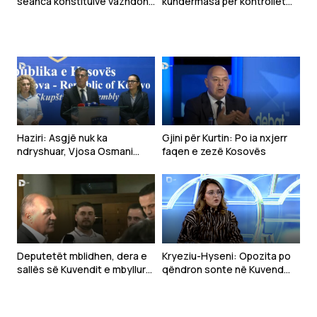
seanca konstituive vazhdon
kundërmasa për kontrollet
nesër
kufitare pas krizës në Ceuta
Haziri: Asgjë nuk ka
Gjini për Kurtin: Po ia nxjerr
ndryshuar, Vjosa Osmani
faqen e zezë Kosovës
mbetet emri i LDK-së për
presidente
Deputetët mblidhen, dera e
Kryeziu-Hyseni: Opozita po
sallës së Kuvendit e mbyllur
qëndron sonte në Kuvend
(VIDEO)
sepse e di që nuk do të ketë
zhvillim