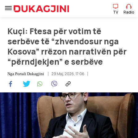
TV
Radio
Kuçi: Ftesa për votim të
TV
Radio
serbëve të “zhvendosur nga
Kosova” rrëzon narrativën për
“përndjekjen” e serbëve
Lajme
29 Maj, 2026, 17:06
Nga
Portali Dukagjini
Sport
Pikëpamje
Art Jete
Kulturë