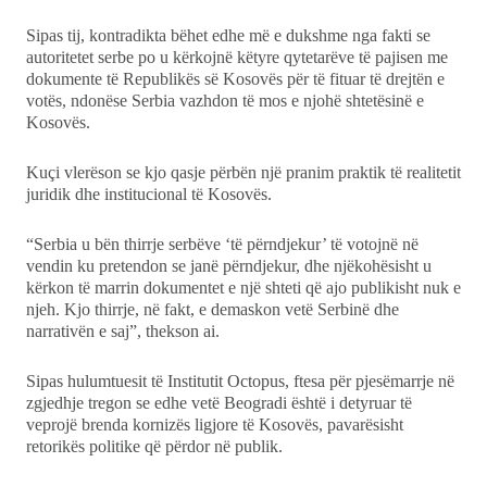
Sipas tij, kontradikta bëhet edhe më e dukshme nga fakti se
autoritetet serbe po u kërkojnë këtyre qytetarëve të pajisen me
dokumente të Republikës së Kosovës për të fituar të drejtën e
votës, ndonëse Serbia vazhdon të mos e njohë shtetësinë e
Kosovës.
Kuçi vlerëson se kjo qasje përbën një pranim praktik të realitetit
juridik dhe institucional të Kosovës.
“Serbia u bën thirrje serbëve ‘të përndjekur’ të votojnë në
vendin ku pretendon se janë përndjekur, dhe njëkohësisht u
kërkon të marrin dokumentet e një shteti që ajo publikisht nuk e
njeh. Kjo thirrje, në fakt, e demaskon vetë Serbinë dhe
narrativën e saj”, thekson ai.
Sipas hulumtuesit të Institutit Octopus, ftesa për pjesëmarrje në
zgjedhje tregon se edhe vetë Beogradi është i detyruar të
veprojë brenda kornizës ligjore të Kosovës, pavarësisht
retorikës politike që përdor në publik.