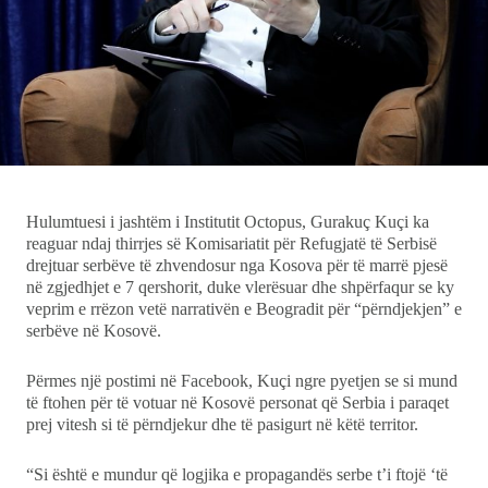
Showbiz
Ekonomi
Teknologji
Udhëtime
Hulumtuesi i jashtëm i Institutit Octopus, Gurakuç Kuçi ka
DuVideo
reaguar ndaj thirrjes së Komisariatit për Refugjatë të Serbisë
drejtuar serbëve të zhvendosur nga Kosova për të marrë pjesë
në zgjedhjet e 7 qershorit, duke vlerësuar dhe shpërfaqur se ky
veprim e rrëzon vetë narrativën e Beogradit për “përndjekjen” e
serbëve në Kosovë.
Përmes një postimi në Facebook, Kuçi ngre pyetjen se si mund
të ftohen për të votuar në Kosovë personat që Serbia i paraqet
prej vitesh si të përndjekur dhe të pasigurt në këtë territor.
“Si është e mundur që logjika e propagandës serbe t’i ftojë ‘të