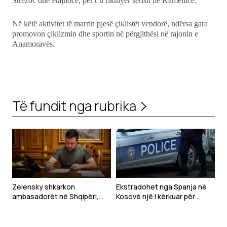
Strezoc dhe Hajnocë, për t’u rikthyer sërish në Kamenicë.
Në këtë aktivitet të marrin pjesë çiklistët vendorë, ndërsa gara
promovon çiklizmin dhe sportin në përgjithësi në rajonin e
Anamoravës.
Të fundit nga rubrika
Zelensky shkarkon
Ekstradohet nga Spanja në
ambasadorët në Shqipëri,
Kosovë një i kërkuar për
Kroaci dhe Mal të Zi
tentim vrasjeje