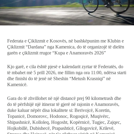
Ekonomi
Teknologji
Udhëtime
Federata e Çiklizmit e Kosovës, në bashkëpunim me Klubin e
Çiklizmit “Dardana” nga Kamenica, do të organizojë të dielën
DuVideo
garën e çiklizmit rrugor “Kupa e Anamoravës 2026”
Kjo garë, e cila është pjesë e kalendarit zyrtar të Federatës, do
të mbahet më 5 prill 2026, me fillim nga ora 11:00, ndërsa starti
dhe finishi do të jenë në Sheshin “Metush Krasniqi” në
Kamenicë.
Gara do të zhvillohet në një distancë prej 90 kilometrash dhe
do të përfshijë një itinerar të gjerë në rajonin e Anamoravës,
duke kaluar nëpër disa lokalitete si: Berivojcë, Koretin,
Topanicë, Domorovc, Hodonoc, Rogoqicë, Muqivërc,
Shipashnicë, Kolloleq, Hogosht, Kopërnicë, Tugjec, Zajqec,
Hojkobillë, Dubishecë, Prapashticë, Gllogovicë, Krilevë,