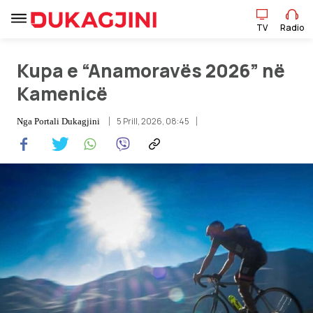
TV
Radio
TV
Radio
Kupa e “Anamoravës 2026” në
Kamenicë
Lajme
5 Prill, 2026, 08:45
Nga
Portali Dukagjini
Sport
Pikëpamje
Art Jete
Kulturë
Showbiz