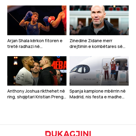
Arjan Shala kërkon fitoren e
Zinedine Zidane merr
tretë radhazi në
drejtimin e kombëtares së
“Homecoming 2”, sfidon
Francës
turkun Ahmet Aksu në Pejë
Anthony Joshua rikthehet në
Spanja kampione mbërrin në
ring, shqiptari Kristian Prenga
Madrid, nis festa e madhe
synon ta tronditë botën e
për heronjtë e Botërorit
boksit