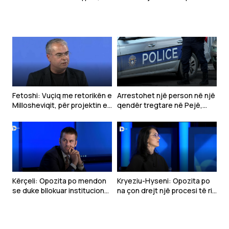
Kroaci dhe Mal të Zi
tentim vrasjeje
Fetoshi: Vuçiq me retorikën e
Arrestohet një person në një
Millosheviqit, për projektin e
qendër tregtare në Pejë,
“Botës Serbe”
dyshohet se sulmoi
qytetarët
Kërçeli: Opozita po mendon
Kryeziu-Hyseni: Opozita po
se duke bllokuar institucionet
na çon drejt një procesi të ri
mund të bie VV-ja
zgjedhor