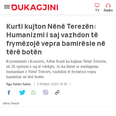
TV
Radio
Kurti kujton Nënë Terezën:
TV
Radio
Humanizmi i saj vazhdon të
frymëzojë vepra bamirësie në
Lajme
tërë botën
Sport
Kryeministri i Kosovës, Albin Kurti ka kujtuar Nënë Terezën,
në 26 vjetorin e saj të vdekjës. Ai ka thënë se trashigimia
humanitare e Nënë Terezës, vazhdon të frymëzoi vepra
Pikëpamje
bamirësie në tërë botën
5 Shtator, 2023, 19:35
Nga
Valdet Sahiti
Art Jete
Kulturë
Nëna Terezë
Showbiz