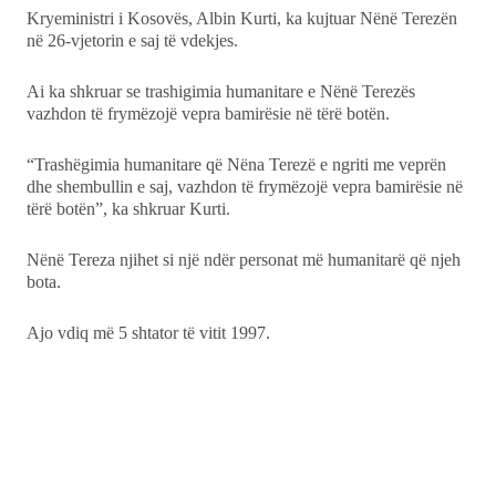
Kryeministri i Kosovës, Albin Kurti, ka kujtuar Nënë Terezën
Ekonomi
në 26-vjetorin e saj të vdekjes.
Teknologji
Ai ka shkruar se trashigimia humanitare e Nënë Terezës
vazhdon të frymëzojë vepra bamirësie në tërë botën.
Udhëtime
“Trashëgimia humanitare që Nëna Terezë e ngriti me veprën
dhe shembullin e saj, vazhdon të frymëzojë vepra bamirësie në
DuVideo
tërë botën”, ka shkruar Kurti.
Nënë Tereza njihet si një ndër personat më humanitarë që njeh
bota.
Ajo vdiq më 5 shtator të vitit 1997.