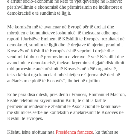
e arritur socio-ekonomik në këto tri vjet qeverisje në Kosovë:
për zhvillimin e ekonomisë dhe përmirësimin në indikatorët e
demokracisë e të sundimit të ligjit.
Me kornizën më të avancuar në Evropë për të drejtat dhe
mbrojtjen e komuniteteve joshumicë, të theksuara edhe nga
raporti i Juristëve Eminent të Këshillit të Evropës, rezultatet në
demokraci, sundim të ligjit dhe të drejtave të njeriut, pranimi i
Kosovës në Këshill të Evropës është veprimi i drejtë dhe
vendimi i duhur në promovimin e vlerave të vetë Këshillit dhe
avancimin e demokracisë, theksoi kryeministri gjatë diskutimit
mbi procesin e anëtarësimit të Kosovës në këtë organizatë,
teksa kërkoi nga kancelari mbështetjen e Gjermanisë deri në
anëtarësim e plotë të Kosovës”, thuhet në njoftim.
Edhe para disa ditësh, presidenti i Francës, Emmanuel Macron,
kishte telefonuar kryeministrin Kurti, të cilit ia kishte
përmendur rëndësinë e zbatimit të Asociacionit të komunave
me shumicës serbe në kontekstin e anëtarësimit të Kosovës në
Këshill të Evropës.
Kështu ishte njoftuar nga
Presidenca franceze
, ku thuhet se