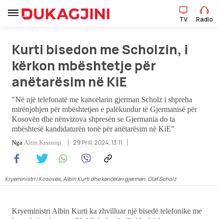
TV
Radio
Kurti bisedon me Scholzin, i
TV
Radio
kërkon mbështetje për
anëtarësim në KiE
Lajme
"Në një telefonatë me kancelarin gjerman Scholz i shpreha
mirënjohjen për mbështetjen e palëkundur të Gjermanisë për
Sport
Kosovën dhe nënvizova shpresën se Gjermania do ta
mbështesë kandidaturën tonë për anëtarësim në KiE"
29 Prill, 2024, 13:11
Nga
Altin Krasniqi
Pikëpamje
Art Jete
Kryeministri i Kosovës, Albin Kurti dhe kancelari gjerman, Olaf Scholz
Kulturë
Kryeministri Albin Kurti ka zhvilluar një bisedë telefonike me
Showbiz