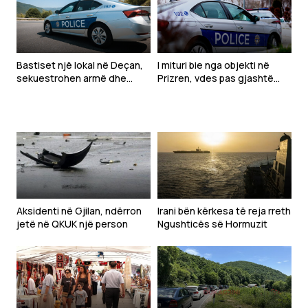
Bastiset një lokal në Deçan,
I mituri bie nga objekti në
sekuestrohen armë dhe
Prizren, vdes pas gjashtë
pajisje për bixhoz
ditësh në QKUK
Aksidenti në Gjilan, ndërron
Irani bën kërkesa të reja rreth
jetë në QKUK një person
Ngushticës së Hormuzit