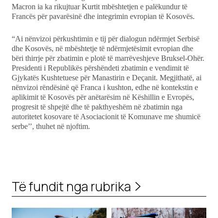
Macron ia ka rikujtuar Kurtit mbështetjen e palëkundur të
Francës për pavarësinë dhe integrimin evropian të Kosovës.
“Ai nënvizoi përkushtimin e tij për dialogun ndërmjet Serbisë
dhe Kosovës, në mbështetje të ndërmjetësimit evropian dhe
bëri thirrje për zbatimin e plotë të marrëveshjeve Bruksel-Ohër.
Presidenti i Republikës përshëndeti zbatimin e vendimit të
Gjykatës Kushtetuese për Manastirin e Deçanit. Megjithatë, ai
nënvizoi rëndësinë që Franca i kushton, edhe në kontekstin e
aplikimit të Kosovës për anëtarësim në Këshillin e Evropës,
progresit të shpejtë dhe të pakthyeshëm në zbatimin nga
autoritetet kosovare të Asociacionit të Komunave me shumicë
serbe’’, thuhet në njoftim.
Të fundit nga rubrika