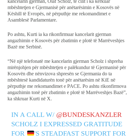
kancelarin gjerman, Olaf Scholz, të cilit i ka kërkuar
mbështetjen e Gjermanisë për anëtarësimin e Kosovës në
Këshill të Evropës, në përputhje me rekomandimet e
Ekonomi
Asamblesë Parlamentare.
Teknologji
Po ashtu, Kurti ia ka rikonfirmuar kancelarit gjerman
angazhimin e Kosovës për zbatimin e plotë të Marrëveshjes
Udhëtime
Bazë me Serbinë.
“Në një telefonatë me kancelarin gjerman Scholz i shpreha
DuVideo
mirënjohjen për mbështetjen e palëkundur të Gjermanisë për
Kosovën dhe nënvizova shpresën se Gjermania do ta
mbështesë kandidaturën tonë për anëtarësim në KiE në
përputhje me rekomandimet e PACE. Po ashtu rikonfirmova
angazhimin tonë për zbatimin e plotë të Marrëveshjes Bazë”,
ka shkruar Kurti në X.
IN A CALL W/
@BUNDESKANZLER
SCHOLZ I EXPRESSED GRATITUDE
FOR
'S STEADFAST SUPPORT FOR