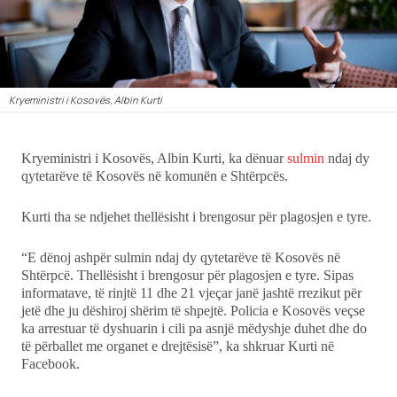
Ekonomi
Teknologji
Kryeministri i Kosovës, Albin Kurti
Udhëtime
Kryeministri i Kosovës, Albin Kurti, ka dënuar
sulmin
ndaj dy
DuVideo
qytetarëve të Kosovës në komunën e Shtërpcës.
Kurti tha se ndjehet thellësisht i brengosur për plagosjen e tyre.
“E dënoj ashpër sulmin ndaj dy qytetarëve të Kosovës në
Shtërpcë. Thellësisht i brengosur për plagosjen e tyre. Sipas
informatave, të rinjtë 11 dhe 21 vjeçar janë jashtë rrezikut për
jetë dhe ju dëshiroj shërim të shpejtë. Policia e Kosovës veçse
ka arrestuar të dyshuarin i cili pa asnjë mëdyshje duhet dhe do
të përballet me organet e drejtësisë”, ka shkruar Kurti në
Facebook.