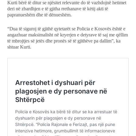
Kurti bërë të ditur se njësitet relevante do të vazhdojnë hetimet
deri në zbardhjen e të gjitha rrethanave të këtij akti të
papranueshëm dhe të dënueshëm.
“Dua të siguroj të gjithë qytetarët se Policia e Kosovës është e
angazhuar maksimalisht në kryerjen e detyrave të saj me qëllim
të mbrojtjes së jetës dhe pronës së të gjithëve pa dallim”, ka
shtuar Kurti.