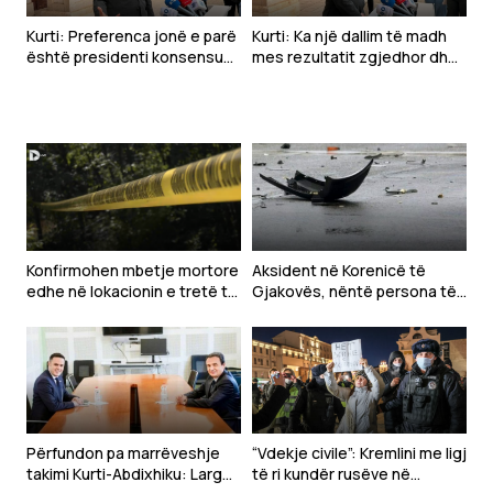
Kurti: Preferenca jonë e parë
Kurti: Ka një dallim të madh
është presidenti konsensual,
mes rezultatit zgjedhor dhe
partiak i takon VV-së
kërkesave të LDK-së
Konfirmohen mbetje mortore
Aksident në Korenicë të
edhe në lokacionin e tretë të
Gjakovës, nëntë persona të
dyshuar në Zubin Potok
lënduar
Përfundon pa marrëveshje
“Vdekje civile”: Kremlini me ligj
takimi Kurti-Abdixhiku: Larg
të ri kundër rusëve në