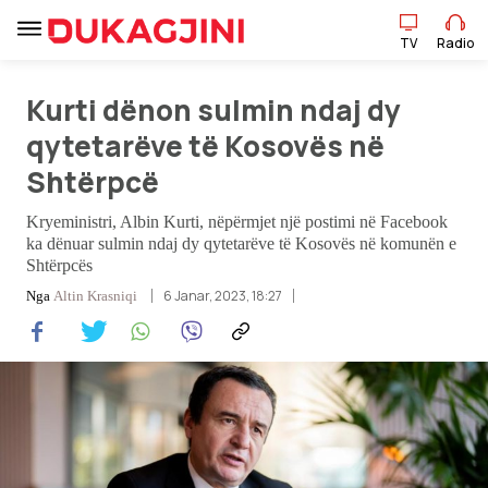
TV
Radio
Kurti dënon sulmin ndaj dy
TV
Radio
qytetarëve të Kosovës në
Shtërpcë
Lajme
Kryeministri, Albin Kurti, nëpërmjet një postimi në Facebook
ka dënuar sulmin ndaj dy qytetarëve të Kosovës në komunën e
Sport
Shtërpcës
6 Janar, 2023, 18:27
Nga
Altin Krasniqi
Pikëpamje
Art Jete
Kulturë
Showbiz