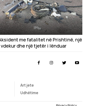
Aksident me fatalitet në Prishtinë, një
i vdekur dhe një tjetër i lënduar
Art jete
Udhëtime
Privacy Policy