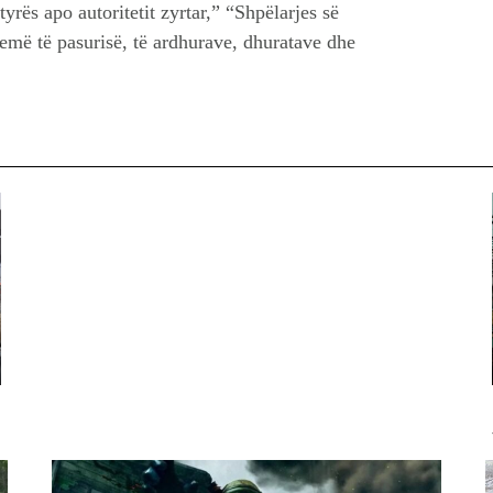
yrës apo autoritetit zyrtar,” “Shpëlarjes së
emë të pasurisë, të ardhurave, dhuratave dhe