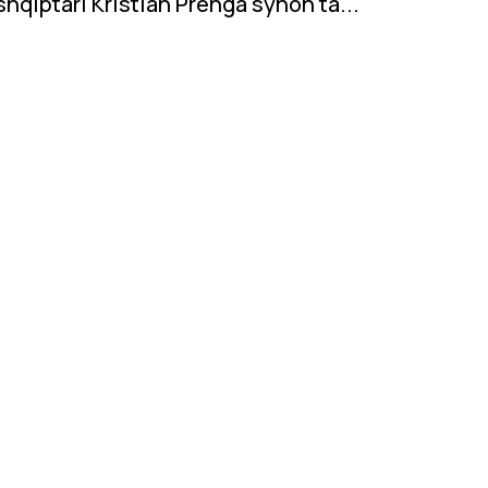
shqiptari Kristian Prenga synon ta...