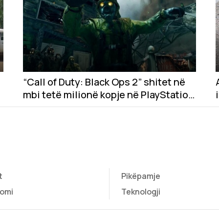
“Call of Duty: Black Ops 2” shitet në
mbi tetë milionë kopje në PlayStation
Store
t
Pikëpamje
omi
Teknologji