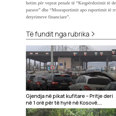
hetim për veprat penale të “Keqpërdorimit të det
parave” dhe “Mosraportimit apo raportimit të rr
detyrimeve financiare”.
Të fundit nga rubrika
Gjendja në pikat kufitare – Pritje deri
në 1 orë për të hyrë në Kosovë,
situata e njëjtë edhe për dalje nga