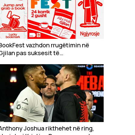
BookFest vazhdon rrugëtimin në
Gjilan pas suksesit të
jashtëzakonshëm në...
Anthony Joshua rikthehet në ring,