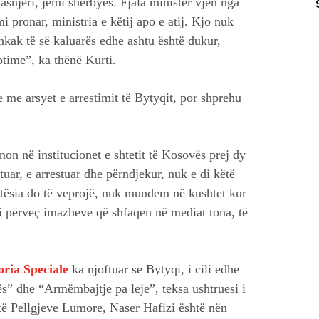
asnjëri, jemi shërbyes. Fjala ministër vjen nga
mi pronar, ministria e këtij apo e atij. Kjo nuk
shkak të së kaluarës edhe ashtu është dukur,
ptime”, ka thënë Kurti.
e me arsyet e arrestimit të Bytyqit, por shprehu
unon në institucionet e shtetit të Kosovës prej dy
ar, e arrestuar dhe përndjekur, nuk e di këtë
ejtësia do të veprojë, nuk mundem në kushtet kur
përveç imazheve që shfaqen në mediat tona, të
ria Speciale
ka njoftuar se Bytyqi, i cili edhe
s” dhe “Armëmbajtje pa leje”, teksa ushtruesi i
 të Pellgjeve Lumore, Naser Hafizi është nën