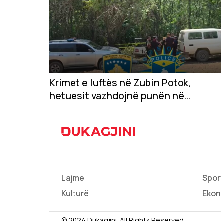
vendi
Krimet e luftës në Zubin Potok,
hetuesit vazhdojnë punën në
lokacionin e tretë
Lajme
Spor
Kulturë
Ekon
© 2024 Dukagjini. All Rights Reserved