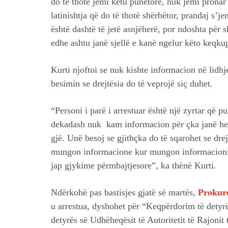
do të thotë jemi këtu punëtorë, nuk jemi pronar 
latinishtja që do të thotë shërbëtor, prandaj s’je
është dashtë të jetë asnjëherë, por ndoshta për 
edhe ashtu janë sjellë e kanë ngelur këto keqku
Kurti njoftoi se nuk kishte informacion në lidhj
besimin se drejtësia do të veprojë siç duhet.
“Personi i parë i arrestuar është një zyrtar që p
dekadash nuk kam informacion për çka janë hetu
gjë. Unë besoj se gjithçka do të sqarohet se dr
mungon informacione kur mungon informacioni 
jap gjykime përmbajtjesore”, ka thënë Kurti.
Ndërkohë pas bastisjes gjatë së martës,
Prokuro
u arrestua, dyshohet për “Keqpërdorim të detyrë
detyrës së Udhëheqësit të Autoritetit të Rajonit