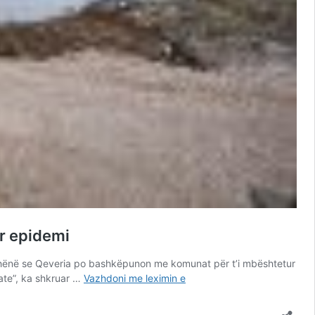
ër epidemi
 ka thënë se Qeveria po bashkëpunon me komunat për t’i mbështetur
Kurti
ate”, ka shkruar …
Vazhdoni me leximin e
rendit
dëmet