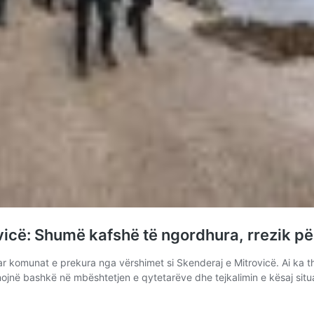
vicë: Shumë kafshë të ngordhura, rrezik p
vizituar komunat e prekura nga vërshimet si Skenderaj e Mitrovicë. Ai
nojnë bashkë në mbështetjen e qytetarëve dhe tejkalimin e kësaj situ