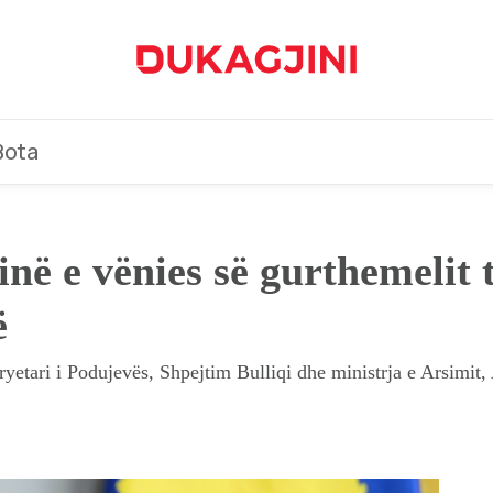
Bota
në e vënies së gurthemelit t
ë
yetari i Podujevës, Shpejtim Bulliqi dhe ministrja e Arsimit,