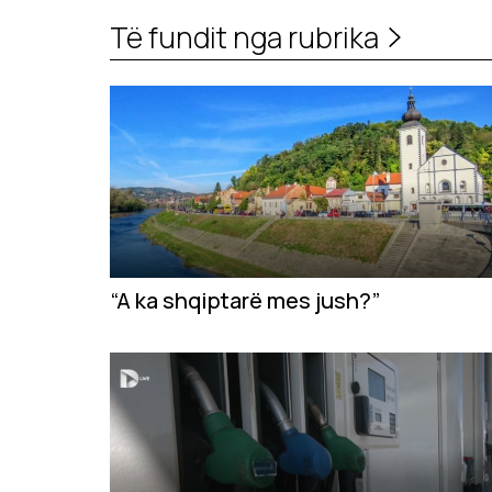
Të fundit nga rubrika
“A ka shqiptarë mes jush?”