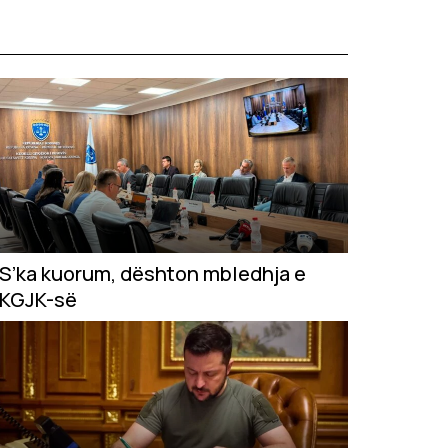
S’ka kuorum, dështon mbledhja e
KGJK-së