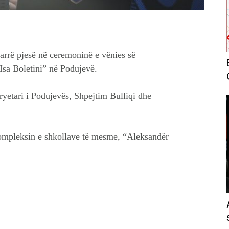
arrë pjesë në ceremoninë e vënies së
sa Boletini” në Podujevë.
yetari i Podujevës, Shpejtim Bulliqi dhe
kompleksin e shkollave të mesme, “Aleksandër