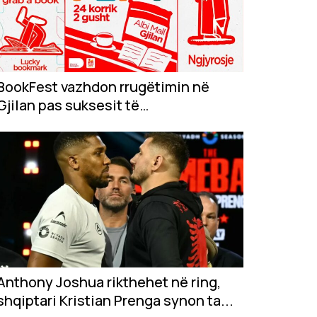
BookFest vazhdon rrugëtimin në
Gjilan pas suksesit të
jashtëzakonshëm në...
Anthony Joshua rikthehet në ring,
shqiptari Kristian Prenga synon ta...