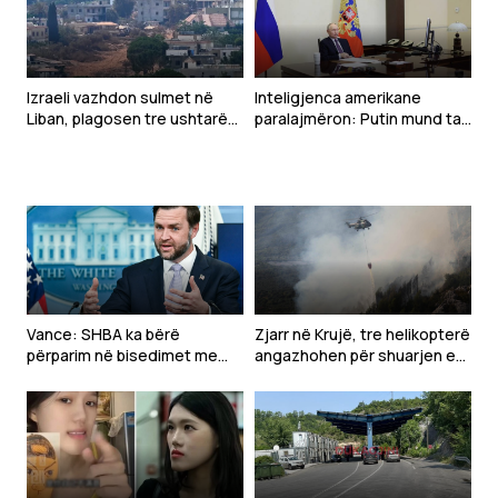
Izraeli vazhdon sulmet në
Inteligjenca amerikane
Liban, plagosen tre ushtarë
paralajmëron: Putin mund ta
gjatë çaktivizimit të
testojë NATO-n me një sulm
municioneve
të kufizuar
Vance: SHBA ka bërë
Zjarr në Krujë, tre helikopterë
përparim në bisedimet me
angazhohen për shuarjen e
Iranin
flakëve – dyshohet për
zjarrvënie të qëllimshme