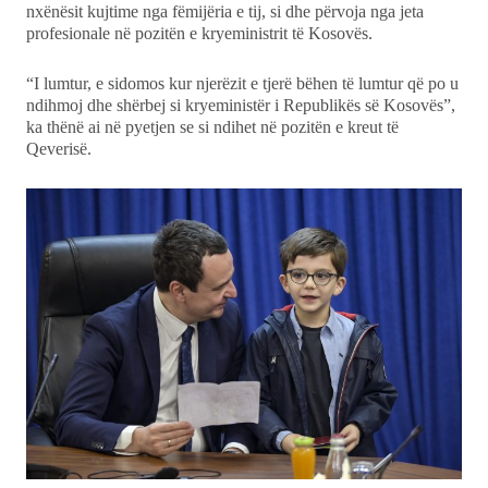
nxënësit kujtime nga fëmijëria e tij, si dhe përvoja nga jeta
profesionale në pozitën e kryeministrit të Kosovës.
“I lumtur, e sidomos kur njerëzit e tjerë bëhen të lumtur që po u
ndihmoj dhe shërbej si kryeministër i Republikës së Kosovës”,
ka thënë ai në pyetjen se si ndihet në pozitën e kreut të
Qeverisë.