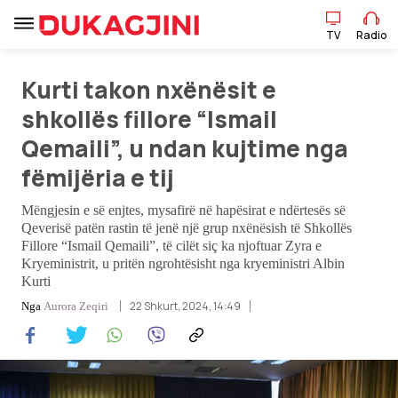
TV
Radio
Kurti takon nxënësit e
TV
Radio
shkollës fillore “Ismail
Qemaili”, u ndan kujtime nga
Lajme
fëmijëria e tij
Sport
Mëngjesin e së enjtes, mysafirë në hapësirat e ndërtesës së
Qeverisë patën rastin të jenë një grup nxënësish të Shkollës
Fillore “Ismail Qemaili”, të cilët siç ka njoftuar Zyra e
Pikëpamje
Kryeministrit, u pritën ngrohtësisht nga kryeministri Albin
Kurti
Art Jete
22 Shkurt, 2024, 14:49
Nga
Aurora Zeqiri
Kulturë
Showbiz