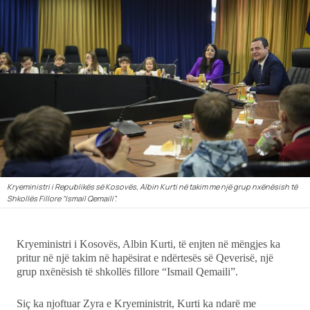
Ekonomi
Teknologji
Udhëtime
DuVideo
Kryeministri i Republikës së Kosovës, Albin Kurti në takim me një grup nxënësish të
Shkollës Fillore “Ismail Qemaili”.
Kryeministri i Kosovës, Albin Kurti, të enjten në mëngjes ka
pritur në një takim në hapësirat e ndërtesës së Qeverisë, një
grup nxënësish të shkollës fillore “Ismail Qemaili”.
Siç ka njoftuar Zyra e Kryeministrit, Kurti ka ndarë me