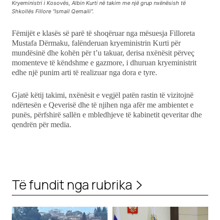
Kryeministri i Kosovës, Albin Kurti në takim me një grup nxënësish të
Shkollës Fillore “Ismail Qemaili”.
Fëmijët e klasës së parë të shoqëruar nga mësuesja Filloreta
Mustafa Dërmaku, falënderuan kryeministrin Kurti për
mundësinë dhe kohën për t’u takuar, derisa nxënësit përveç
momenteve të këndshme e gazmore, i dhuruan kryeministrit
edhe një punim arti të realizuar nga dora e tyre.
Gjatë këtij takimi, nxënësit e vegjël patën rastin të vizitojnë
ndërtesën e Qeverisë dhe të njihen nga afër me ambientet e
punës, përfshirë sallën e mbledhjeve të kabinetit qeveritar dhe
qendrën për media.
Të fundit nga rubrika