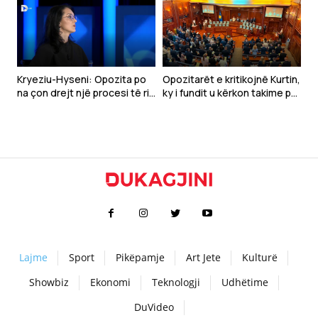
qytetarët
Kryeziu-Hyseni: Opozita po
Opozitarët e kritikojnë Kurtin,
na çon drejt një procesi të ri
ky i fundit u kërkon takime për
zgjedhor
marrëveshje
Lajme
Sport
Pikëpamje
Art Jete
Kulturë
Showbiz
Ekonomi
Teknologji
Udhëtime
DuVideo