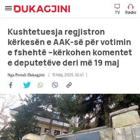
TV
Radio
Kushtetuesja regjistron
TV
Radio
kërkesën e AAK-së për votimin
e fshehtë –kërkohen komentet
Lajme
e deputetëve deri më 19 maj
Sport
15 Maj, 2025, 10:41
Nga
Portali Dukagjini
Pikëpamje
Art Jete
Kulturë
Showbiz