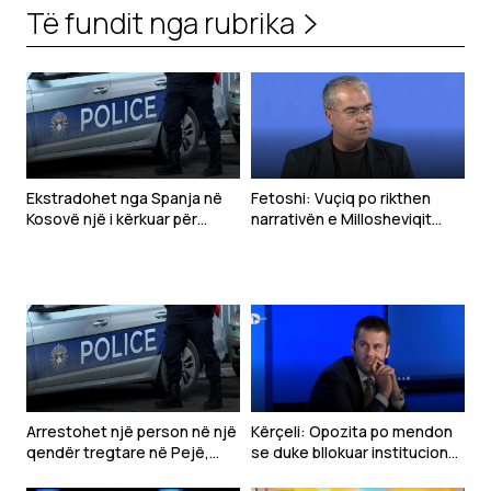
Të fundit nga rubrika
Ekstradohet nga Spanja në
Fetoshi: Vuçiq po rikthen
Kosovë një i kërkuar për
narrativën e Millosheviqit
tentim vrasjeje
përmes projektit “Bota
Serbe” kundër Kosovës
Arrestohet një person në një
Kërçeli: Opozita po mendon
qendër tregtare në Pejë,
se duke bllokuar institucionet
dyshohet se sulmoi
mund të bie VV-ja