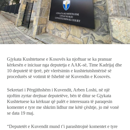
Ekonomi
Teknologji
Udhëtime
DuVideo
Gjykata Kushtetuese e Kosovës ka njoftuar se ka pranuar
kërkesën e iniciuar nga deputetja e AAK-së, Time Kadrijaj dhe
10 deputetë të tjerë, për vlerësimin e kushtetutshmërisë së
procedurës së votimit të fshehtë në Kuvendin e Kosovës.
Sekretari i Përgjithshëm i Kuvendit, Arben Loshi, në një
njoftim zyrtar drejtuar deputetëve, bën të ditur se Gjykata
Kushtetuese ka kërkuar që palët e interesuara të paraqesin
komentet e tyre me shkrim lidhur me këtë çështje, jo më vonë
se data 19 maj.
“Deputetët e Kuvendit mund t’i parashtrojnë komentet e tyre