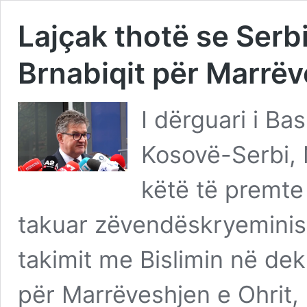
Lajçak thotë se Serbi
Brnabiqit për Marrëv
I dërguari i Ba
Kosovë-Serbi, 
këtë të premte
takuar zëvendëskryeminist
takimit me Bislimin në dek
për Marrëveshjen e Ohrit, 