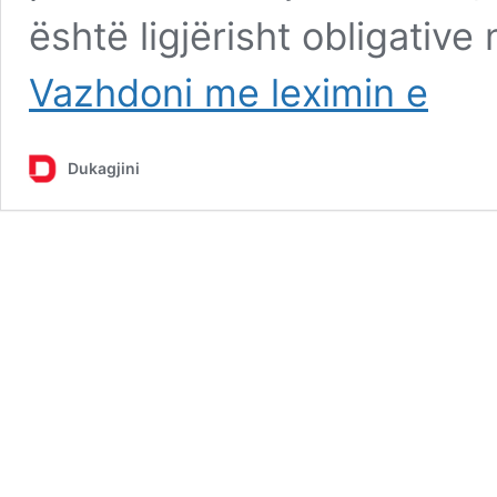
është ligjërisht obligative
Lajçak
Vazhdoni me leximin e
thotë
se
Serbia
Dukagjini
e
ka
tërhequr
letrën
e
Brnabiqit
për
Marrëves
e
Ohrit