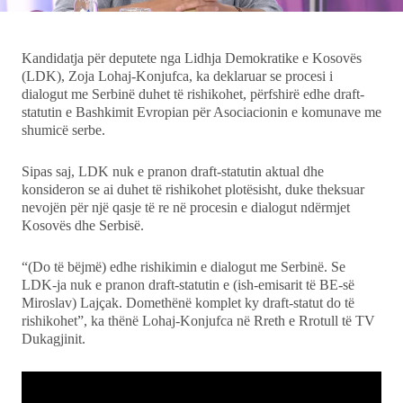
Ekonomi
Kandidatja për deputete nga Lidhja Demokratike e Kosovës
Teknologji
(LDK), Zoja Lohaj-Konjufca, ka deklaruar se procesi i
dialogut me Serbinë duhet të rishikohet, përfshirë edhe draft-
Udhëtime
statutin e Bashkimit Evropian për Asociacionin e komunave me
shumicë serbe.
DuVideo
Sipas saj, LDK nuk e pranon draft-statutin aktual dhe
konsideron se ai duhet të rishikohet plotësisht, duke theksuar
nevojën për një qasje të re në procesin e dialogut ndërmjet
Kosovës dhe Serbisë.
“(Do të bëjmë) edhe rishikimin e dialogut me Serbinë. Se
LDK-ja nuk e pranon draft-statutin e (ish-emisarit të BE-së
Miroslav) Lajçak. Domethënë komplet ky draft-statut do të
rishikohet”, ka thënë Lohaj-Konjufca në Rreth e Rrotull të TV
Dukagjinit.