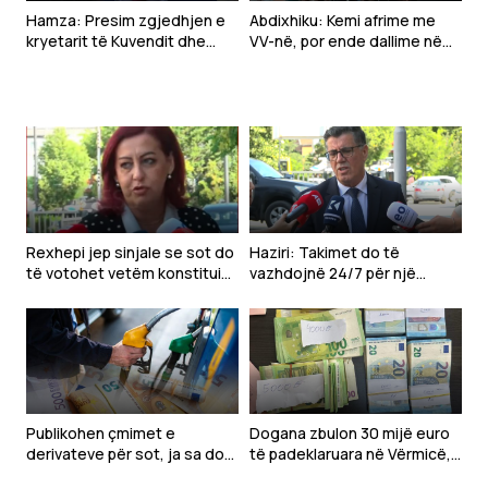
Hamza: Presim zgjedhjen e
Abdixhiku: Kemi afrime me
kryetarit të Kuvendit dhe
VV-në, por ende dallime në
konstituimin e tij
çështjen kryesore
Rexhepi jep sinjale se sot do
Haziri: Takimet do të
të votohet vetëm konstituimi
vazhdojnë 24/7 për një
i Kuvendit
marrëveshje me LVV-në
Publikohen çmimet e
Dogana zbulon 30 mijë euro
derivateve për sot, ja sa do
të padeklaruara në Vërmicë,
të kushtojnë nafta, benzina
ishin fshehur në kamion