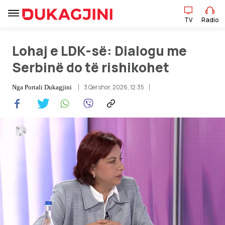
TV
Radio
TV
Radio
Lohaj e LDK-së: Dialogu me
Serbinë do të rishikohet
Lajme
3 Qershor, 2026, 12:35
Nga
Portali Dukagjini
Sport
Pikëpamje
Art Jete
Kulturë
Showbiz