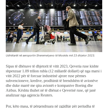
Udhëtarët në aeroportin Sheremetyevo të Moskës më 23 dhjetor 2023.
Sipas të dhënave të dhjetorit të vitit 2023, Qeveria ruse kishte
shpenzuar 1.09 trilion rubla (12 miliardë dollarë) që nga marsi i
vitit 2022 për të forcuar industrinë ajrore ruse përmes
subvencioneve, kredive, prodhimit të brendshëm të avionëve
dhe duke marrë me qira avionët e kompanive Boeing dhe
Airbus. Kështu thuhet në të dhënat e Qeverisë ruse, që janë
analizuar nga agjencia Reuters.
Por, këto masa, të përqendruara në zgjidhje për periudha të