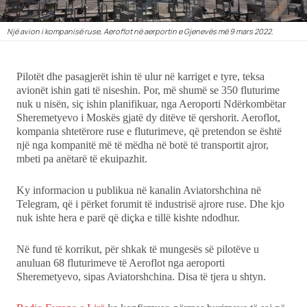
Kulturë
Një avion i kompanisë ruse, Aeroflot në aerportin e Gjenevës më 9 mars 2022.
Showbiz
Pilotët dhe pasagjerët ishin të ulur në karriget e tyre, teksa
avionët ishin gati të niseshin. Por, më shumë se 350 fluturime
Ekonomi
nuk u nisën, siç ishin planifikuar, nga Aeroporti Ndërkombëtar
Sheremetyevo i Moskës gjatë dy ditëve të qershorit. Aeroflot,
Teknologji
kompania shtetërore ruse e fluturimeve, që pretendon se është
një nga kompanitë më të mëdha në botë të transportit ajror,
mbeti pa anëtarë të ekuipazhit.
Udhëtime
Ky informacion u publikua në kanalin Aviatorshchina në
DuVideo
Telegram, që i përket forumit të industrisë ajrore ruse. Dhe kjo
nuk ishte hera e parë që diçka e tillë kishte ndodhur.
Në fund të korrikut, për shkak të mungesës së pilotëve u
anuluan 68 fluturimeve të Aeroflot nga aeroporti
Sheremetyevo, sipas Aviatorshchina. Disa të tjera u shtyn.