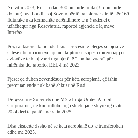
Në vitin 2023, Rusia ndau 300 miliardë rubla (3.5 miliardë
dollarë) nga Fondi i saj Sovran për të transferuar qiratë për 169
fluturake nga kompanitë perëndimore te një agjenci e
udhëhequr nga Rosaviatsia, raportoi agjencia e lajmeve
Interfax.
Por, sanksionet kanë ndërlikuar procesin e blerjes së pjesëve
shtesë dhe riparimeve, që nënkupton se shpesh mirëmbajtja e
avionëve të huaj varet nga pjesë të “kanibalizuara” për
mirëmbajtje, raportoi REL-i më 2023.
Pjesët që duhen zëvendësuar për këta aeroplanë, që ishin
premtuar, ende nuk kanë shkuar në Rusi.
Dërgesat me Superjets dhe MS-21 nga United Aircraft
Corporation, që kontrollohet nga shteti, janë shtyrë nga viti
2024 deri të paktën në vitin 2025.
Disa ekspertë dyshojnë se këta aeroplanë do të transferohen
edhe më 2025.