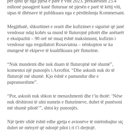
për qind që nga pjesa e parë e vitit 2023, përkatësisht 25.4
milionë pasagjerë kanë fluturuar në pjesën e parë të këtij viti,
sipas të dhënave të publikuara nga e përditshmja Kommersant.
Megjithatë, shkurtimet e orarit dhe kufizimet e sigurisë që janë
vendosur ndaj kohës sa mund të fluturojnë pilotët dhe anëtarët
e ekuipazhit – 90 orë në muaj është maksimumi, kufizim i
vendosur nga rregullatori Rosaviatsia – nënkupton se ka
mungesë të ekipeve të kualifikuara për fluturime.
“Nuk mundemi dhe nuk duam të fluturojmë më shumë”,
komentoi një punonjës i Aeroflot. “Dhe askush nuk do të
fluturojë më shumë. Kjo është e pamundur dhe e
papranueshme”.
“Por, askush nuk shkon te menaxhmenti dhe t’iu thotë: ‘Nëse
nuk dëshironi të ulni numrin e fluturimeve, duhet të punësoni
më shumë pilotë’”, shtoi ky punonjës.
Një tjetër sfidë është edhe gjetja e avionëve të mirëmbajtur siç
duhet në mënyrë që ndonjë pilot i ri t’i drejtojë.