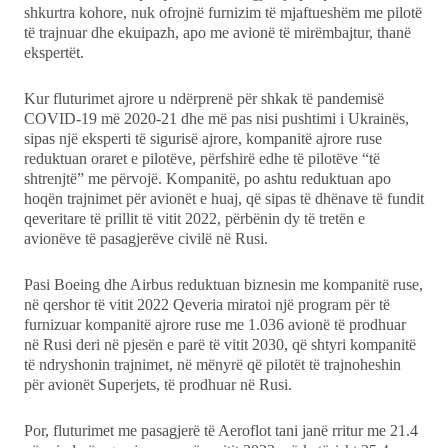
shkurtra kohore, nuk ofrojnë furnizim të mjaftueshëm me pilotë
të trajnuar dhe ekuipazh, apo me avionë të mirëmbajtur, thanë
ekspertët.
Kur fluturimet ajrore u ndërprenë për shkak të pandemisë
COVID-19 më 2020-21 dhe më pas nisi pushtimi i Ukrainës,
sipas një eksperti të sigurisë ajrore, kompanitë ajrore ruse
reduktuan oraret e pilotëve, përfshirë edhe të pilotëve “të
shtrenjtë” me përvojë. Kompanitë, po ashtu reduktuan apo
hoqën trajnimet për avionët e huaj, që sipas të dhënave të fundit
qeveritare të prillit të vitit 2022, përbënin dy të tretën e
avionëve të pasagjerëve civilë në Rusi.
Pasi Boeing dhe Airbus reduktuan biznesin me kompanitë ruse,
në qershor të vitit 2022 Qeveria miratoi një program për të
furnizuar kompanitë ajrore ruse me 1.036 avionë të prodhuar
në Rusi deri në pjesën e parë të vitit 2030, që shtyri kompanitë
të ndryshonin trajnimet, në mënyrë që pilotët të trajnoheshin
për avionët Superjets, të prodhuar në Rusi.
Por, fluturimet me pasagjerë të Aeroflot tani janë rritur me 21.4