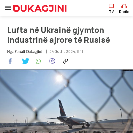
TV
Radio
Lufta në Ukrainë gjymton
industrinë ajrore të Rusisë
24 Gusht, 2024, 17:11
Nga
Portali Dukagjini
TV
Radio
Lajme
Sport
Pikëpamje
Art Jete