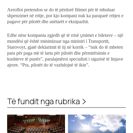
Aeroflot pretendon se do të përdorë fitimet për të mbuluar
shpenzimet në rritje, por kjo kompani nuk ka paraparë rritjen e
pagave për pilotët dhe anëtarët e ekuipazhit.
Edhe nëse kompania zgjedh që të rrisë çmimet e biletave – një
mundësi që është minimizuar nga ministri i Transportit,
Starovoyt, gjatë deklarimit të tij në korrik – “nuk do të mbeten
para për paga më të larta për pilotët dhe përmirësimin e
kushteve të punës”, paralajmëroi specialisti i sigurisë të linjave
ajrore. “Pra, pilotët do të vazhdojnë të ikin”.
Të fundit nga rubrika