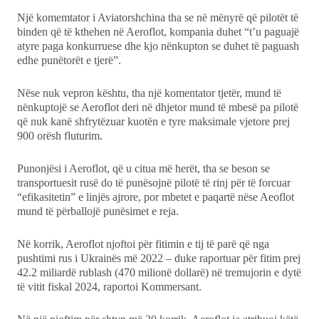
Një komemtator i Aviatorshchina tha se në mënyrë që pilotët të
binden që të kthehen në Aeroflot, kompania duhet “t’u paguajë
atyre paga konkurruese dhe kjo nënkupton se duhet të paguash
edhe punëtorët e tjerë”.
Nëse nuk vepron kështu, tha një komentator tjetër, mund të
nënkuptojë se Aeroflot deri në dhjetor mund të mbesë pa pilotë
që nuk kanë shfrytëzuar kuotën e tyre maksimale vjetore prej
900 orësh fluturim.
Punonjësi i Aeroflot, që u citua më herët, tha se beson se
transportuesit rusë do të punësojnë pilotë të rinj për të forcuar
“efikasitetin” e linjës ajrore, por mbetet e paqartë nëse Aeoflot
mund të përballojë punësimet e reja.
Në korrik, Aeroflot njoftoi për fitimin e tij të parë që nga
pushtimi rus i Ukrainës më 2022 – duke raportuar për fitim prej
42.2 miliardë rublash (470 milionë dollarë) në tremujorin e dytë
të vitit fiskal 2024, raportoi Kommersant.