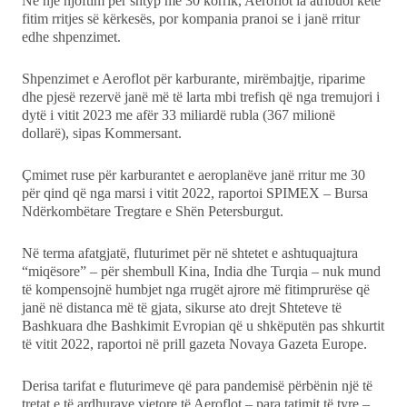
Në një njoftim për shtyp më 30 korrik, Aeroflot ia atribuoi këtë
fitim rritjes së kërkesës, por kompania pranoi se i janë rritur
edhe shpenzimet.
Shpenzimet e Aeroflot për karburante, mirëmbajtje, riparime
dhe pjesë rezervë janë më të larta mbi trefish që nga tremujori i
dytë i vitit 2023 me afër 33 miliardë rubla (367 milionë
dollarë), sipas Kommersant.
Çmimet ruse për karburantet e aeroplanëve janë rritur me 30
për qind që nga marsi i vitit 2022, raportoi SPIMEX – Bursa
Ndërkombëtare Tregtare e Shën Petersburgut.
Në terma afatgjatë, fluturimet për në shtetet e ashtuquajtura
“miqësore” – për shembull Kina, India dhe Turqia – nuk mund
të kompensojnë humbjet nga rrugët ajrore më fitimprurëse që
janë në distanca më të gjata, sikurse ato drejt Shteteve të
Bashkuara dhe Bashkimit Evropian që u shkëputën pas shkurtit
të vitit 2022, raportoi në prill gazeta Novaya Gazeta Europe.
Derisa tarifat e fluturimeve që para pandemisë përbënin një të
tretat e të ardhurave vjetore të Aeroflot – para tatimit të tyre –