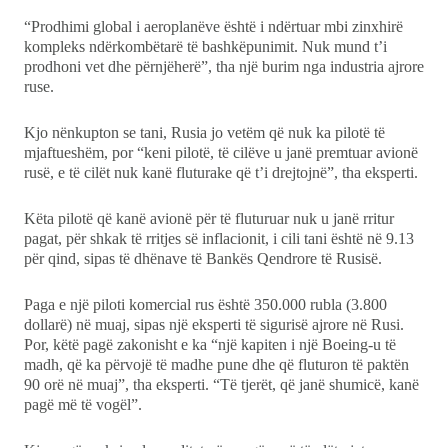
“Prodhimi global i aeroplanëve është i ndërtuar mbi zinxhirë
kompleks ndërkombëtarë të bashkëpunimit. Nuk mund t’i
prodhoni vet dhe përnjëherë”, tha një burim nga industria ajrore
ruse.
Kjo nënkupton se tani, Rusia jo vetëm që nuk ka pilotë të
mjaftueshëm, por “keni pilotë, të cilëve u janë premtuar avionë
rusë, e të cilët nuk kanë fluturake që t’i drejtojnë”, tha eksperti.
Këta pilotë që kanë avionë për të fluturuar nuk u janë rritur
pagat, për shkak të rritjes së inflacionit, i cili tani është në 9.13
për qind, sipas të dhënave të Bankës Qendrore të Rusisë.
Paga e një piloti komercial rus është 350.000 rubla (3.800
dollarë) në muaj, sipas një eksperti të sigurisë ajrore në Rusi.
Por, këtë pagë zakonisht e ka “një kapiten i një Boeing-u të
madh, që ka përvojë të madhe pune dhe që fluturon të paktën
90 orë në muaj”, tha eksperti. “Të tjerët, që janë shumicë, kanë
pagë më të vogël”.