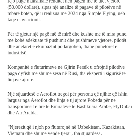
Kjo pagë maksimale renditet nën pagën më të ulët vjetore
(50.000 dollarë), sipas një analize të pagave të pilotëve në
mbarë botën, që u realizua më 2024 nga Simple Flying, ueb-
faqe e aviacionit.
Për të gjetur një pagë më të mirë dhe kushte më të mira pune,
me kohë adekuate të pushimit dhe pushimeve vjetore, pilotët
dhe anëtarët e ekuipazhit po largohen, thanë punëtorët e
industrisë.
Kompanitë e fluturimeve në Gjirin Persik u ofrojnë pilotëve
paga dyfish më shumë sesa në Rusi, tha eksperti i sigurisë të
linjave ajrore.
Një stjuardesë e Aeroflot tregoi për persona që njihte që ishin
larguar nga Aeroflot dhe linja e tij ajrore Pobeda për në
transportuesit e lirë të Emirateve të Bashkuara Arabe, FlyDubai
dhe Air Arabia.
“Njerëzit që i njoh po fluturojnë në Uzbekistan, Kazakistan,
Vietnam dhe shumë vende tjera”, tha stjuardesa.