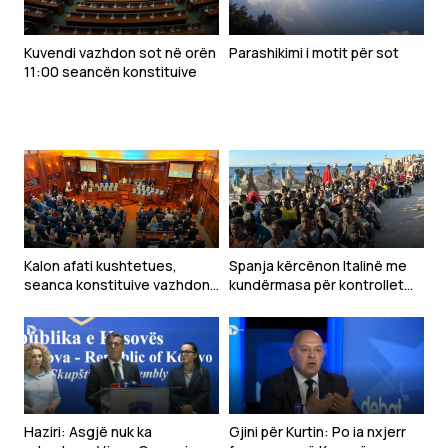
Kuvendi vazhdon sot në orën
Parashikimi i motit për sot
11:00 seancën konstituive
Kalon afati kushtetues,
Spanja kërcënon Italinë me
seanca konstituive vazhdon
kundërmasa për kontrollet
nesër
kufitare pas krizës në Ceuta
Haziri: Asgjë nuk ka
Gjini për Kurtin: Po ia nxjerr