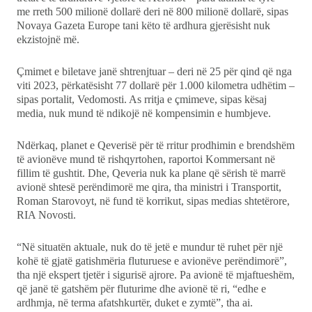
me rreth 500 milionë dollarë deri në 800 milionë dollarë, sipas
Novaya Gazeta Europe tani këto të ardhura gjerësisht nuk
ekzistojnë më.
Çmimet e biletave janë shtrenjtuar – deri në 25 për qind që nga
viti 2023, përkatësisht 77 dollarë për 1.000 kilometra udhëtim –
sipas portalit, Vedomosti. As rritja e çmimeve, sipas kësaj
media, nuk mund të ndikojë në kompensimin e humbjeve.
Ndërkaq, planet e Qeverisë për të rritur prodhimin e brendshëm
të avionëve mund të rishqyrtohen, raportoi Kommersant në
fillim të gushtit. Dhe, Qeveria nuk ka plane që sërish të marrë
avionë shtesë perëndimorë me qira, tha ministri i Transportit,
Roman Starovoyt, në fund të korrikut, sipas medias shtetërore,
RIA Novosti.
“Në situatën aktuale, nuk do të jetë e mundur të ruhet për një
kohë të gjatë gatishmëria fluturuese e avionëve perëndimorë”,
tha një ekspert tjetër i sigurisë ajrore. Pa avionë të mjaftueshëm,
që janë të gatshëm për fluturime dhe avionë të ri, “edhe e
ardhmja, në terma afatshkurtër, duket e zymtë”, tha ai.