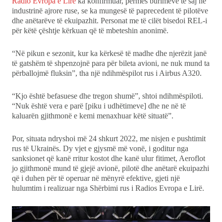
Radio Evropa e Lirë
ka konfirmuar, përmes burimeve të saj në
industrinë ajrore ruse, se ka mungesë të paprecedent të pilotëve
dhe anëtarëve të ekuipazhit. Personat me të cilët bisedoi REL-i
për këtë çështje kërkuan që të mbeteshin anonimë.
“Në pikun e sezonit, kur ka kërkesë të madhe dhe njerëzit janë
të gatshëm të shpenzojnë para për bileta avioni, ne nuk mund ta
përballojmë fluksin”, tha një ndihmëspilot rus i Airbus A320.
“Kjo është befasuese dhe tregon shumë”, shtoi ndihmëspiloti.
“Nuk është vera e parë [piku i udhëtimeve] dhe ne në të
kaluarën gjithmonë e kemi menaxhuar këtë situatë”.
Por, situata ndryshoi më 24 shkurt 2022, me nisjen e pushtimit
rus të Ukrainës. Dy vjet e gjysmë më vonë, i goditur nga
sanksionet që kanë rritur kostot dhe kanë ulur fitimet, Aeroflot
jo gjithmonë mund të gjejë avionë, pilotë dhe anëtarë ekuipazhi
që i duhen për të operuar në mënyrë efektive, gjeti një
hulumtim i realizuar nga Shërbimi rus i Radios Evropa e Lirë.