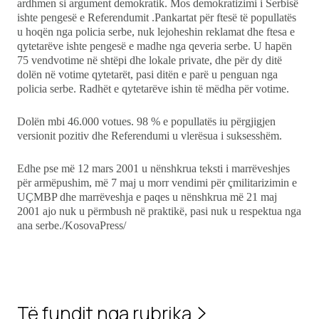
ardhmen si argument demokratik. Mos demokratizimi i Serbisë
ishte pengesë e Referendumit .Pankartat për ftesë të popullatës
u hoqën nga policia serbe, nuk lejoheshin reklamat dhe ftesa e
qytetarëve ishte pengesë e madhe nga qeveria serbe. U hapën
75 vendvotime në shtëpi dhe lokale private, dhe për dy ditë
dolën në votime qytetarët, pasi ditën e parë u penguan nga
policia serbe. Radhët e qytetarëve ishin të mëdha për votime.
Dolën mbi 46.000 votues. 98 % e popullatës iu përgjigjen
versionit pozitiv dhe Referendumi u vlerësua i suksesshëm.
Edhe pse më 12 mars 2001 u nënshkrua teksti i marrëveshjes
për armëpushim, më 7 maj u morr vendimi për çmilitarizimin e
UÇMBP dhe marrëveshja e paqes u nënshkrua më 21 maj
2001 ajo nuk u përmbush në praktikë, pasi nuk u respektua nga
ana serbe./KosovaPress/
Të fundit nga rubrika