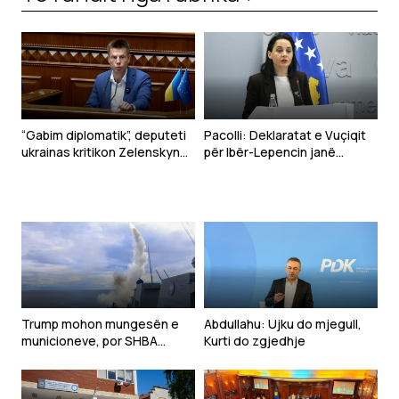
“Gabim diplomatik”, deputeti
Pacolli: Deklaratat e Vuçiqit
ukrainas kritikon Zelenskyn
për Ibër-Lepencin janë
për deklaratën për Kosovën
shqetësuese dhe të
papranueshme
Trump mohon mungesën e
Abdullahu: Ujku do mjegull,
municioneve, por SHBA
Kurti do zgjedhje
kërkon rritjen e prodhimit të
armëve për luftën me Iranin