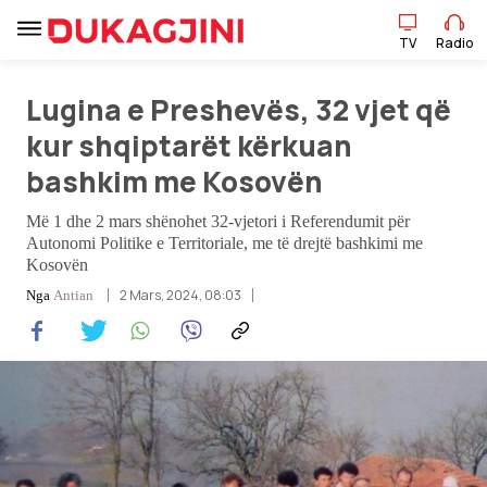
TV
Radio
Lugina e Preshevës, 32 vjet që
TV
Radio
kur shqiptarët kërkuan
bashkim me Kosovën
Lajme
Më 1 dhe 2 mars shënohet 32-vjetori i Referendumit për
Autonomi Politike e Territoriale, me të drejtë bashkimi me
Kosovën
Sport
2 Mars, 2024, 08:03
Nga
Antian
Pikëpamje
Art Jete
Kulturë
Showbiz