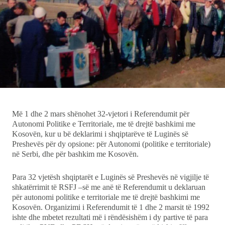
Ekonomi
Teknologji
Udhëtime
DuVideo
Më 1 dhe 2 mars shënohet 32-vjetori i Referendumit për
Autonomi Politike e Territoriale, me të drejtë bashkimi me
Kosovën, kur u bë deklarimi i shqiptarëve të Luginës së
Preshevës për dy opsione: për Autonomi (politike e territoriale)
në Serbi, dhe për bashkim me Kosovën.
Para 32 vjetësh shqiptarët e Luginës së Preshevës në vigjilje të
shkatërrimit të RSFJ –së me anë të Referendumit u deklaruan
për autonomi politike e territoriale me të drejtë bashkimi me
Kosovën. Organizimi i Referendumit të 1 dhe 2 marsit të 1992
ishte dhe mbetet rezultati më i rëndësishëm i dy partive të para