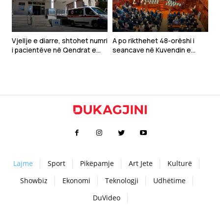
Vjellje e diarre, shtohet numri
A po rikthehet 48-orëshi i
i pacientëve në Qendrat e
seancave në Kuvendin e
Mjekësive Familjare
Kosovës?
Lajme
Sport
Pikëpamje
Art Jete
Kulturë
Showbiz
Ekonomi
Teknologji
Udhëtime
DuVideo