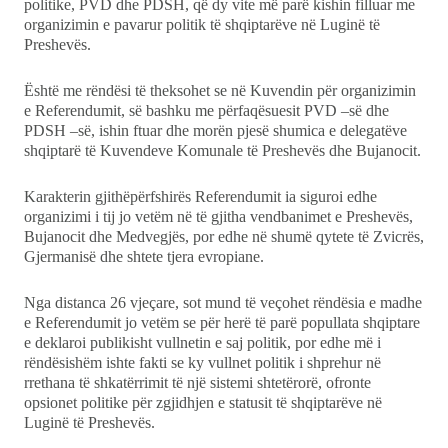
politike, PVD dhe PDSH, që dy vite më parë kishin filluar me
organizimin e pavarur politik të shqiptarëve në Luginë të
Preshevës.
Është me rëndësi të theksohet se në Kuvendin për organizimin
e Referendumit, së bashku me përfaqësuesit PVD –së dhe
PDSH –së, ishin ftuar dhe morën pjesë shumica e delegatëve
shqiptarë të Kuvendeve Komunale të Preshevës dhe Bujanocit.
Karakterin gjithëpërfshirës Referendumit ia siguroi edhe
organizimi i tij jo vetëm në të gjitha vendbanimet e Preshevës,
Bujanocit dhe Medvegjës, por edhe në shumë qytete të Zvicrës,
Gjermanisë dhe shtete tjera evropiane.
Nga distanca 26 vjeçare, sot mund të veçohet rëndësia e madhe
e Referendumit jo vetëm se për herë të parë popullata shqiptare
e deklaroi publikisht vullnetin e saj politik, por edhe më i
rëndësishëm ishte fakti se ky vullnet politik i shprehur në
rrethana të shkatërrimit të një sistemi shtetërorë, ofronte
opsionet politike për zgjidhjen e statusit të shqiptarëve në
Luginë të Preshevës.