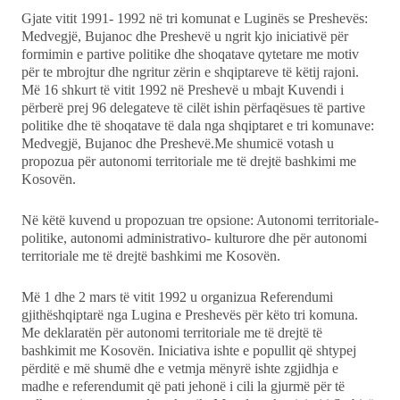
Gjate vitit 1991- 1992 në tri komunat e Luginës se Preshevës:
Medvegjë, Bujanoc dhe Preshevë u ngrit kjo iniciativë për
formimin e partive politike dhe shoqatave qytetare me motiv
për te mbrojtur dhe ngritur zërin e shqiptareve të këtij rajoni.
Më 16 shkurt të vitit 1992 në Preshevë u mbajt Kuvendi i
përberë prej 96 delegateve të cilët ishin përfaqësues të partive
politike dhe të shoqatave të dala nga shqiptaret e tri komunave:
Medvegjë, Bujanoc dhe Preshevë.Me shumicë votash u
propozua për autonomi territoriale me të drejtë bashkimi me
Kosovën.
Në këtë kuvend u propozuan tre opsione: Autonomi territoriale-
politike, autonomi administrativo- kulturore dhe për autonomi
territoriale me të drejtë bashkimi me Kosovën.
Më 1 dhe 2 mars të vitit 1992 u organizua Referendumi
gjithëshqiptarë nga Lugina e Preshevës për këto tri komuna.
Me deklaratën për autonomi territoriale me të drejtë të
bashkimit me Kosovën. Iniciativa ishte e popullit që shtypej
përditë e më shumë dhe e vetmja mënyrë ishte zgjidhja e
madhe e referendumit që pati jehonë i cili la gjurmë për të