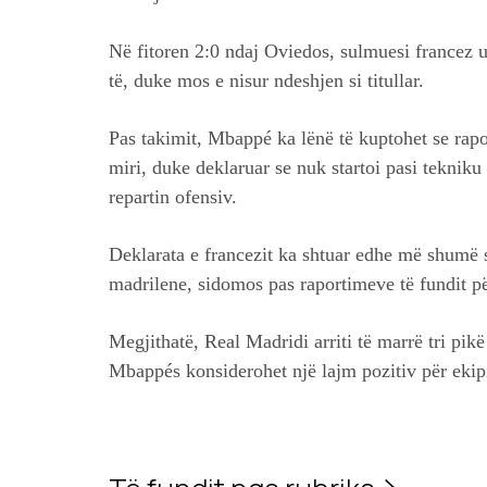
Në fitoren 2:0 ndaj Oviedos, sulmuesi francez 
të, duke mos e nisur ndeshjen si titullar.
Pas takimit, Mbappé ka lënë të kuptohet se rapo
miri, duke deklaruar se nuk startoi pasi tekniku
repartin ofensiv.
Deklarata e francezit ka shtuar edhe më shumë 
madrilene, sidomos pas raportimeve të fundit p
Megjithatë, Real Madridi arriti të marrë tri pik
Mbappés konsiderohet një lajm pozitiv për ekipi