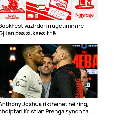
BookFest vazhdon rrugëtimin në
Gjilan pas suksesit të
jashtëzakonshëm në...
Anthony Joshua rikthehet në ring,
shqiptari Kristian Prenga synon ta...