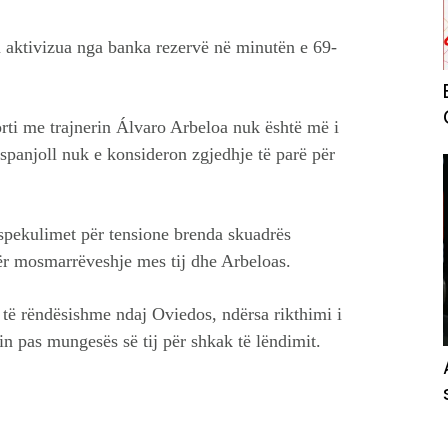
u aktivizua nga banka rezervë në minutën e 69-
rti me trajnerin Álvaro Arbeloa nuk është më i
 spanjoll nuk e konsideron zgjedhje të parë për
spekulimet për tensione brenda skuadrës
ër mosmarrëveshje mes tij dhe Arbeloas.
ë të rëndësishme ndaj Oviedos, ndërsa rikthimi i
n pas mungesës së tij për shkak të lëndimit.