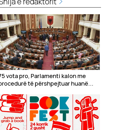
Shija e redaktorit
75 vota pro, Parlamenti kalon me
procedurë të përshpejtuar huanë...