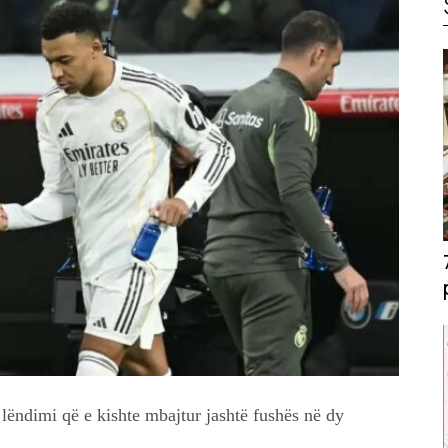
ëndimi që e kishte mbajtur jashtë fushës në dy