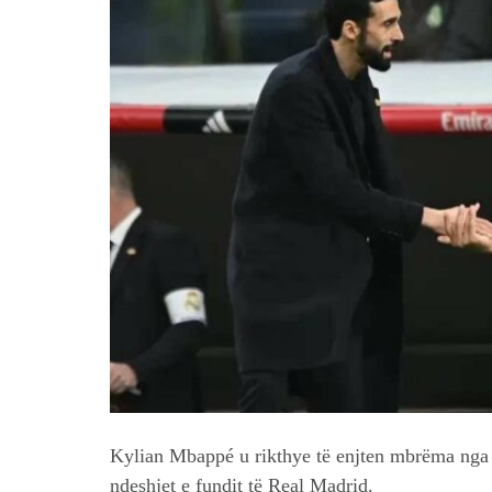
Kylian Mbappé u rikthye të enjten mbrëma nga l
ndeshjet e fundit të Real Madrid.