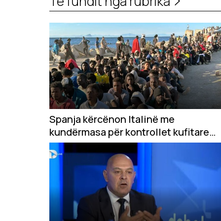
Të fundit nga rubrika
Spanja kërcënon Italinë me
kundërmasa për kontrollet kufitare
pas krizës në Ceuta