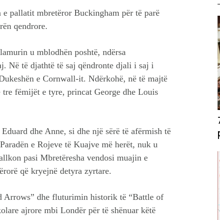
 e pallatit mbretëror Buckingham për të parë
rën qendrore.
flamurin u mblodhën poshtë, ndërsa
 Në të djathtë të saj qëndronte djali i saj i
 Dukeshën e Cornwall-it. Ndërkohë, në të majtë
tre fëmijët e tyre, princat George dhe Louis
Eduard dhe Anne, si dhe një sërë të afërmish të
në Paradën e Rojeve të Kuajve më herët, nuk u
allkon pasi Mbretëresha vendosi muajin e
ërorë që kryejnë detyra zyrtare.
 Arrows” dhe fluturimin historik të “Battle of
olare ajrore mbi Londër për të shënuar këtë