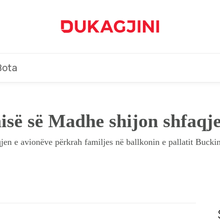
Bota
isë së Madhe shijon shfaqj
jen e avionëve përkrah familjes në ballkonin e pallatit Buck