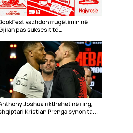
BookFest vazhdon rrugëtimin në
Gjilan pas suksesit të
jashtëzakonshëm në...
Anthony Joshua rikthehet në ring,
shqiptari Kristian Prenga synon ta...