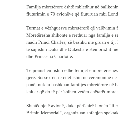
Familja mbretërore është mbledhur në ballkonin
fluturimin e 70 avionëve që fluturuan mbi Lond
Turmat e vëzhguesve mbretërorë që valëvitnin 
Mbretëresha shikonte e rrethuar nga familja e saj.
madh Princi Charles, së bashku me gruan e tij,
të saj ishin Duka dhe Dukesha e Kembrixhit me 
dhe Princesha Charlotte.
Të pranishëm ishin edhe fëmijët e mbretëreshës 
tjerë. Sussex-ët, të cilët ishin në ceremoninë 
panë, nuk iu bashkuan familjes mbretërore në b
kaluar që do të përfshihen vetëm anëtarët mbret
Shtatëdhjetë avionë, duke përfshirë ikonën “Red
Britain Memorial”, organizuan shfaqjen spektak