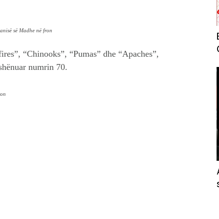
itanisë së Madhe në fron
itfires”, “Chinooks”, “Pumas” dhe “Apaches”,
 shënuar numrin 70.
ron