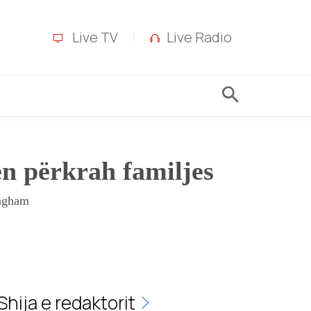
Live TV
Live Radio
en përkrah familjes
ingham
Shija e redaktorit