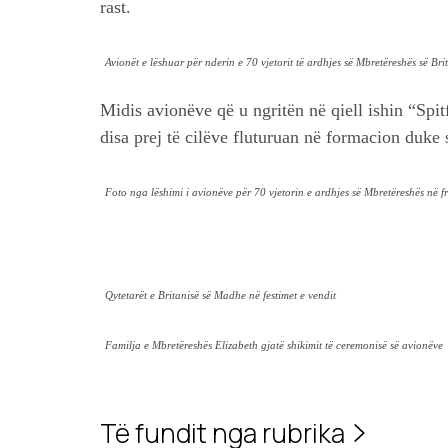
rast.
Avionët e lëshuar për nderin e 70 vjetorit të ardhjes së Mbretëreshës së Br
Midis avionëve që u ngritën në qiell ishin “Sp
disa prej të cilëve fluturuan në formacion duke
Foto nga lëshimi i avionëve për 70 vjetorin e ardhjes së Mbretëreshës në f
Qytetarët e Britanisë së Madhe në festimet e vendit
Familja e Mbretëreshës Elizabeth gjatë shikimit të ceremonisë së avionëve
Të fundit nga rubrika