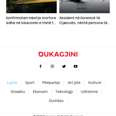
Konfirmohen mbetje mortore
Aksident në Korenicë të
edhe në lokacionin e tretë të
Gjakovës, nëntë persona të
dyshuar në Zubin Potok
lënduar
Lajme
Sport
Pikëpamje
Art Jete
Kulturë
Showbiz
Ekonomi
Teknologji
Udhëtime
DuVideo