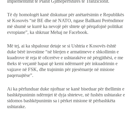
implementimit të Planit Gjithëpërfshirës të Tranzicionit.
Ekonomi
Të dy homologët kanë diskutuar për anëtarësimin e Republikës
së Kosovës “në BE dhe në NATO, ngase Ballkani Perëndimor
Teknologji
më shumë se kurrë ka nevojë për shtete që përqafojnë politikat
evropiane”, ka shkruar Mehaj ne Facebook.
Udhëtime
Më tej, ai ka shpalosur detaje se si Ushtria e Kosovës është
duke bërë investime “në blerjen e armatimeve e shkollimin e
DuVideo
kuadrove të reja të oficerëve e ushtarakëve në përgjithësi, e me
theks të veçantë hapat që kemi ndërmarrë për inkuadrimin e
vajzave në FSK, dhe trajnimin për pjesëmarrje në misione
paqeruajtëse”.
Ai ka përfunduar duke njoftuar se kanë biseduar për thellimin e
bashkëpunimin ndërmjet të dyja shteteve, në fushën ushtarake e
sidomos bashkëpunimin sa i përket misione të përbashkëta
ushtarake.