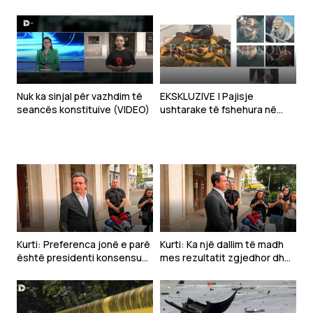
Nuk ka sinjal për vazhdim të
EKSKLUZIVE | Pajisje
seancës konstituive (VIDEO)
ushtarake të fshehura në
veri, dyshohet lidhja me
“Mbrojtjen Civile” – kapelat
përputhen me ato të
përdorura nga pjesëtarët e
saj
Kurti: Preferenca jonë e parë
Kurti: Ka një dallim të madh
është presidenti konsensual,
mes rezultatit zgjedhor dhe
partiak i takon VV-së
kërkesave të LDK-së