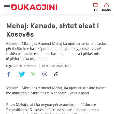
TV
Radio
Mehaj: Kanada, shtet aleat i
TV
Radio
Kosovës
Ministri i Mbrojtjes Armend Mehaj ka njoftuar se kanë biseduar
Lajme
për thellimin e bashkëpunimin ndërmjet të dyja shteteve, në
fushën ushtarake e sidomos bashkëpunimin sa i përket misione
të përbashkëta ushtarake.
Sport
19 Nëntor, 2022, 14:20
Nga
Blinera Mehmeti
Pikëpamje
Art Jete
Ministri i Mbrojtjes Armend Mehaj, ka njoftuar se është takuar
me ministren e Mbrojtjes të Kanadasë, Anita Anand.
Kulturë
Sipas Mehaj-t, ai i ka treguar për avancimet që Ushtria e
Republikës së Kosovës ka bërë në shumë drejtime përmes
Showbiz