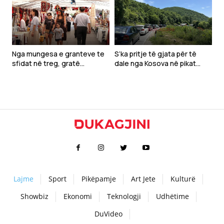
Nga mungesa e granteve te
S’ka pritje të gjata për të
sfidat në treg, gratë
dale nga Kosova në pikat
sipërmarrëse kërkojnë më
kufitare
shumë mbështetje
Lajme
Sport
Pikëpamje
Art Jete
Kulturë
Showbiz
Ekonomi
Teknologji
Udhëtime
DuVideo