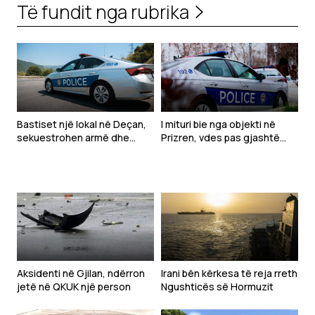
Të fundit nga rubrika
Bastiset një lokal në Deçan,
I mituri bie nga objekti në
sekuestrohen armë dhe
Prizren, vdes pas gjashtë
pajisje për bixhoz
ditësh në QKUK
Aksidenti në Gjilan, ndërron
Irani bën kërkesa të reja rreth
jetë në QKUK një person
Ngushticës së Hormuzit