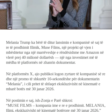
Ekonomi
Teknologji
Udhëtime
Melania Trump ka bërë të ditur lansimin e kompanisë së saj të
DuVideo
re të prodhimit filmik, Muse Films, një projekt që vjen i
mbështetur nga një marrëveshje e rëndësishme me Amazon në
vlerë prej 40 milionë dollarësh — një nga investimet më të
mëdha të platformës në zhanrin dokumentar.
Në platformën X, ajo publikoi logon zyrtare të kompanisë së re
dhe një promo të shkurtër 10-sekondëshe për dokumentarin
“Melania”, i cili pritet të shfaqet ekskluzivisht në kinematë e
mbarë botës më 30 janar 2026.
Në postimin e saj, ish-Zonja e Parë shkroi:
“MUSE FILMS – kompania ime e re e prodhimit. MELANIA,
filmi, ekskluzivisht në kinematë botërore më 30 janar 2026.”