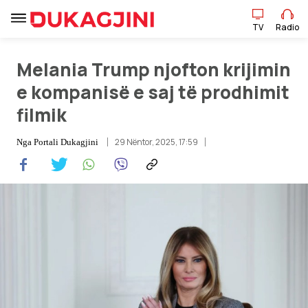
TV
Radio
Melania Trump njofton krijimin
TV
Radio
e kompanisë e saj të prodhimit
filmik
Lajme
29 Nëntor, 2025, 17:59
Nga
Portali Dukagjini
Sport
Pikëpamje
Art Jete
Kulturë
Showbiz