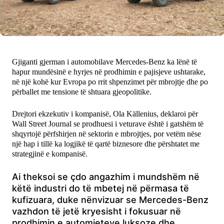
Ekonomi
Teknologji
Gjiganti gjerman i automobilave Mercedes-Benz ka lënë të
Udhëtime
hapur mundësinë e hyrjes në prodhimin e pajisjeve ushtarake,
në një kohë kur Evropa po rrit shpenzimet për mbrojtje dhe po
DuVideo
përballet me tensione të shtuara gjeopolitike.
Drejtori ekzekutiv i kompanisë, Ola Källenius, deklaroi për
Wall Street Journal se prodhuesi i veturave është i gatshëm të
shqyrtojë përfshirjen në sektorin e mbrojtjes, por vetëm nëse
një hap i tillë ka logjikë të qartë biznesore dhe përshtatet me
strategjinë e kompanisë.
Ai theksoi se çdo angazhim i mundshëm në
këtë industri do të mbetej në përmasa të
kufizuara, duke nënvizuar se Mercedes-Benz
vazhdon të jetë kryesisht i fokusuar në
prodhimin e automjeteve luksoze dhe