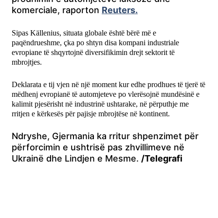
komerciale, raporton
Reuters.
Sipas Källenius, situata globale është bërë më e
paqëndrueshme, çka po shtyn disa kompani industriale
evropiane të shqyrtojnë diversifikimin drejt sektorit të
mbrojtjes.
Deklarata e tij vjen në një moment kur edhe prodhues të tjerë të
mëdhenj evropianë të automjeteve po vlerësojnë mundësinë e
kalimit pjesërisht në industrinë ushtarake, në përputhje me
rritjen e kërkesës për pajisje mbrojtëse në kontinent.
Ndryshe, Gjermania ka rritur shpenzimet për
përforcimin e ushtrisë pas zhvillimeve në
Ukrainë dhe Lindjen e Mesme.
/Telegrafi