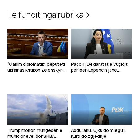
Të fundit nga rubrika
“Gabim diplomatik”, deputeti
Pacolli: Deklaratat e Vuçiqit
ukrainas kritikon Zelenskyn
për Ibër-Lepencin janë
për deklaratën për Kosovën
shqetësuese dhe të
papranueshme
Trump mohon mungesën e
Abdullahu: Ujku do mjegull,
municioneve, por SHBA
Kurti do zgjedhje