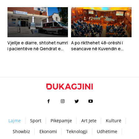
kërkon rritjen e prodhimit të
armëve për luftën me Iranin
Vjellje e diarre, shtohet numri
A po rikthehet 48-orëshi i
i pacientëve në Qendrat e
seancave në Kuvendin e
Mjekësive Familjare
Kosovës?
Lajme
Sport
Pikëpamje
Art Jete
Kulturë
Showbiz
Ekonomi
Teknologji
Udhëtime