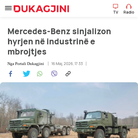
TV
Radio
Mercedes-Benz sinjalizon
TV
Radio
hyrjen në industrinë e
mbrojtjes
Lajme
16 Maj, 2026, 17:33
Nga
Portali Dukagjini
Sport
Pikëpamje
Art Jete
Kulturë
Showbiz