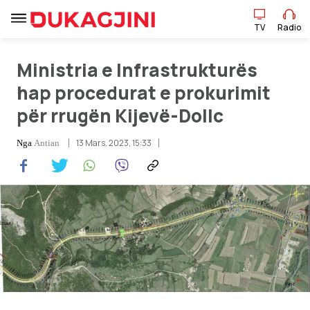
TV
Radio
Ministria e Infrastrukturës
TV
Radio
hap procedurat e prokurimit
për rrugën Kijevë-Dollc
Lajme
13 Mars, 2023, 15:33
Nga
Antian
Sport
Pikëpamje
Art Jete
Kulturë
Showbiz