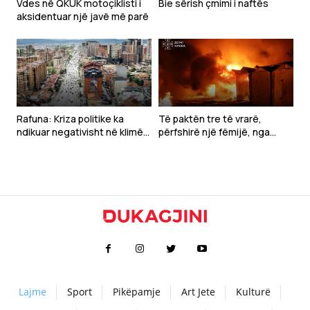
Vdes në QKUK motoçiklisti i
Bie sërish çmimi i naftës
aksidentuar një javë më parë
Rafuna: Kriza politike ka
Të paktën tre të vrarë,
ndikuar negativisht në klimën
përfshirë një fëmijë, nga
e të bërit biznes
sulmet ruse pranë Kievit
Lajme
Sport
Pikëpamje
Art Jete
Kulturë