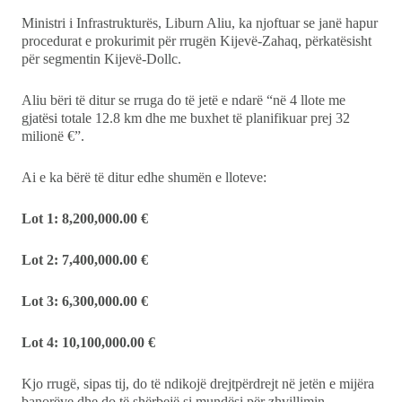
Ministri i Infrastrukturës, Liburn Aliu, ka njoftuar se janë hapur
Ekonomi
procedurat e prokurimit për rrugën Kijevë-Zahaq, përkatësisht
për segmentin Kijevë-Dollc.
Teknologji
Aliu bëri të ditur se rruga do të jetë e ndarë “në 4 llote me
Udhëtime
gjatësi totale 12.8 km dhe me buxhet të planifikuar prej 32
milionë €”.
DuVideo
Ai e ka bërë të ditur edhe shumën e lloteve:
Lot 1: 8,200,000.00 €
Lot 2: 7,400,000.00 €
Lot 3: 6,300,000.00 €
Lot 4: 10,100,000.00 €
Kjo rrugë, sipas tij, do të ndikojë drejtpërdrejt në jetën e mijëra
banorëve dhe do të shërbejë si mundësi për zhvillimin