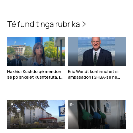
Të fundit nga rubrika
Haxhiu: Kushdo që mendon
Eric Wendt konfirmohet si
se po shkelet Kushtetuta, le
ambasadori i SHBA-së në
t’i drejtohet Gjykatës
Shqipëri
Kushtetuese