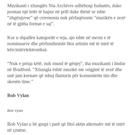
Muzikanti i xhunglës Nia Archives udhëhoqi fushatën, duke
postuar një letër të hapur në prill duke thënë se ishte
“zhgënjyese” që ceremonia nuk përfaqësonte “muzikën e zezë
në të gjitha format e saj”.
Kur u shpallën kategoritë e reja, ajo ishte në mesin e të
nominuarve dhe përfundimisht fitoi artistin më të mirë të
kërcimit/elektronikut.
“Nuk e prisja këtë, nuk mund të gënjej”, tha muzikanti i lindur
në Bradford. “Xhungla është muzikë me origjinë të zezë dhe
unë jam krenare që mbaj flamurin për komunitetin tim dhe
skenën time.”
Bob Vylan
Bob Vylan
Bob Vylan u bë grupi i parë që fitoi aktin alternativ më të mirë
në çmime.