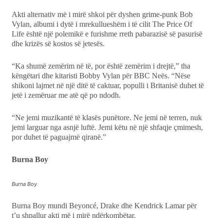
Akti alternativ më i mirë shkoi për dyshen grime-punk Bob
Vylan, albumi i dytë i mrekullueshëm i të cilit The Price Of
Life është një polemikë e furishme rreth pabarazisë së pasurisë
dhe krizës së kostos së jetesës.
“Ka shumë zemërim në të, por është zemërim i drejtë,” tha
këngëtari dhe kitaristi Bobby Vylan për BBC Neës. “Nëse
shikoni lajmet në një ditë të caktuar, populli i Britanisë duhet të
jetë i zemëruar me atë që po ndodh.
“Ne jemi muzikantë të klasës punëtore. Ne jemi në terren, nuk
jemi larguar nga asnjë luftë. Jemi këtu në një shfaqje çmimesh,
por duhet të paguajmë qiranë.”
Burna Boy
Burna Boy
Burna Boy mundi Beyoncé, Drake dhe Kendrick Lamar për
t’u shpallur akti më i mirë ndërkombëtar.