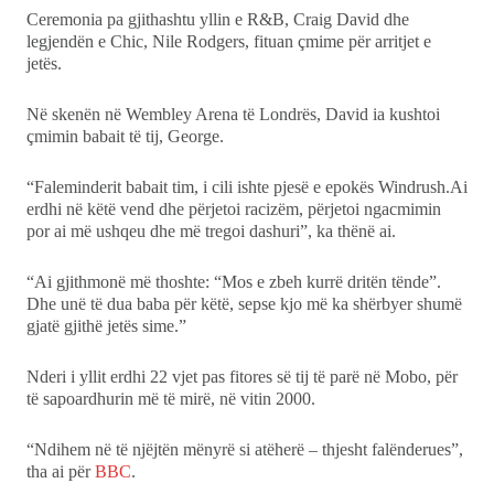
Ceremonia pa gjithashtu yllin e R&B, Craig David dhe
legjendën e Chic, Nile Rodgers, fituan çmime për arritjet e
jetës.
Në skenën në Wembley Arena të Londrës, David ia kushtoi
çmimin babait të tij, George.
“Faleminderit babait tim, i cili ishte pjesë e epokës Windrush.Ai
erdhi në këtë vend dhe përjetoi racizëm, përjetoi ngacmimin
por ai më ushqeu dhe më tregoi dashuri”, ka thënë ai.
“Ai gjithmonë më thoshte: “Mos e zbeh kurrë dritën tënde”.
Dhe unë të dua baba për këtë, sepse kjo më ka shërbyer shumë
gjatë gjithë jetës sime.”
Nderi i yllit erdhi 22 vjet pas fitores së tij të parë në Mobo, për
të sapoardhurin më të mirë, në vitin 2000.
“Ndihem në të njëjtën mënyrë si atëherë – thjesht falënderues”,
tha ai për
BBC
.