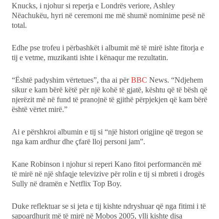
Knucks, i njohur si reperja e Londrës veriore, Ashley
Nëachukëu, hyri në ceremoni me më shumë nominime pesë në
total.
Edhe pse trofeu i përbashkët i albumit më të mirë ishte fitorja e
tij e vetme, muzikanti ishte i kënaqur me rezultatin.
“Është padyshim vërtetues”, tha ai për
BBC
News. “Ndjehem
sikur e kam bërë këtë për një kohë të gjatë, kështu që të bësh që
njerëzit më në fund të pranojnë të gjithë përpjekjen që kam bërë
është vërtet mirë.”
Ai e përshkroi albumin e tij si “një histori origjine që tregon se
nga kam ardhur dhe çfarë lloj personi jam”.
Kane Robinson i njohur si reperi Kano fitoi performancën më
të mirë në një shfaqje televizive për rolin e tij si mbreti i drogës
Sully në dramën e Netflix Top Boy.
Duke reflektuar se si jeta e tij kishte ndryshuar që nga fitimi i të
sapoardhurit më të mirë në Mobos 2005, ylli kishte disa