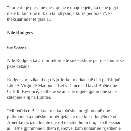
“Por e di që pjesa në mes, që ne e quajmë jetë, ka qenë gjëja
më e bukur dhe nuk do ta ndryshoja kurrë për botën”, ka
theksuar ndër të tjera ai.
Nile Rodgers
Nile Rodgers
Nile Rodgers ka arritur rekorde të suksesshme për më shumë se
pesë dekada.
Rodgers, muzikanti nga Nju Jorku, meritat e të cilit përfshijnë
Like A Virgin të Madonna, Let’s Dance të David Boëie dhe
Cuff It Beyoncé, ka thënë se ai ishte ndjerë gjithmonë si në
shtëpinë e tij në Londër.
“Mbretëria e Bashkuar më ka mbështetur gjithmonë dhe
gjithmonë ka mbështetur përpjekjet e mia kur ndonjëherë në
Amerikë racizmi luante një rol në zhvillimin tim,” ka theksuar
ai. “Unë gjithmonë u them njerëzve, kam notuar në rrjedhën e