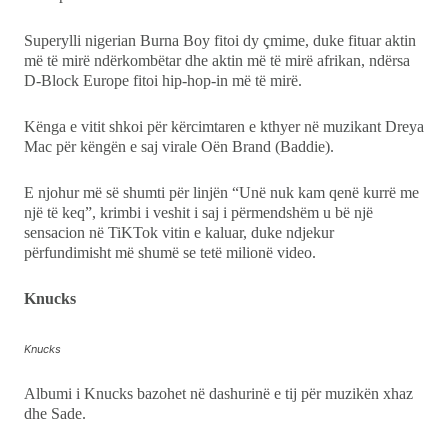
Superylli nigerian Burna Boy fitoi dy çmime, duke fituar aktin
më të mirë ndërkombëtar dhe aktin më të mirë afrikan, ndërsa
D-Block Europe fitoi hip-hop-in më të mirë.
Kënga e vitit shkoi për kërcimtaren e kthyer në muzikant Dreya
Mac për këngën e saj virale Oën Brand (Baddie).
E njohur më së shumti për linjën “Unë nuk kam qenë kurrë me
një të keq”, krimbi i veshit i saj i përmendshëm u bë një
sensacion në TiKTok vitin e kaluar, duke ndjekur
përfundimisht më shumë se tetë milionë video.
Knucks
Knucks
Albumi i Knucks bazohet në dashurinë e tij për muzikën xhaz
dhe Sade.