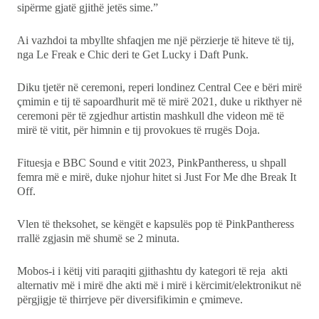
sipërme gjatë gjithë jetës sime.”
Ai vazhdoi ta mbyllte shfaqjen me një përzierje të hiteve të tij,
nga Le Freak e Chic deri te Get Lucky i Daft Punk.
Diku tjetër në ceremoni, reperi londinez Central Cee e bëri mirë
çmimin e tij të sapoardhurit më të mirë 2021, duke u rikthyer në
ceremoni për të zgjedhur artistin mashkull dhe videon më të
mirë të vitit, për himnin e tij provokues të rrugës Doja.
Fituesja e BBC Sound e vitit 2023, PinkPantheress, u shpall
femra më e mirë, duke njohur hitet si Just For Me dhe Break It
Off.
Vlen të theksohet, se këngët e kapsulës pop të PinkPantheress
rrallë zgjasin më shumë se 2 minuta.
Mobos-i i këtij viti paraqiti gjithashtu dy kategori të reja akti
alternativ më i mirë dhe akti më i mirë i kërcimit/elektronikut në
përgjigje të thirrjeve për diversifikimin e çmimeve.