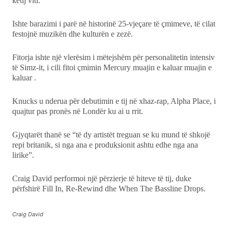
Kulturë
këtij viti.
Ishte barazimi i parë në historinë 25-vjeçare të çmimeve, të cilat
Showbiz
festojnë muzikën dhe kulturën e zezë.
Ekonomi
Fitorja ishte një vlerësim i mëtejshëm për personalitetin intensiv
të Simz-it, i cili fitoi çmimin Mercury muajin e kaluar muajin e
Teknologji
kaluar .
Knucks u nderua për debutimin e tij në xhaz-rap, Alpha Place, i
Udhëtime
quajtur pas pronës në Londër ku ai u rrit.
DuVideo
Gjyqtarët thanë se “të dy artistët treguan se ku mund të shkojë
repi britanik, si nga ana e produksionit ashtu edhe nga ana
lirike”.
Craig David performoi një përzierje të hiteve të tij, duke
përfshirë Fill In, Re-Rewind dhe When The Bassline Drops.
Craig David