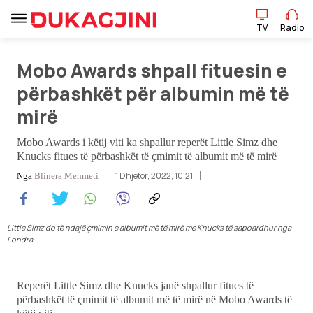
TV
Radio
Mobo Awards shpall fituesin e
përbashkët për albumin më të
mirë
TV
Radio
Mobo Awards i këtij viti ka shpallur reperët Little Simz dhe
Knucks fitues të përbashkët të çmimit të albumit më të mirë
Lajme
1 Dhjetor, 2022, 10:21
Nga
Blinera Mehmeti
Sport
Little Simz do të ndajë çmimin e albumit më të mirë me Knucks të sapoardhur nga
Londra
Pikëpamje
Art Jete
Reperët Little Simz dhe Knucks janë shpallur fitues të
përbashkët të çmimit të albumit më të mirë në Mobo Awards të