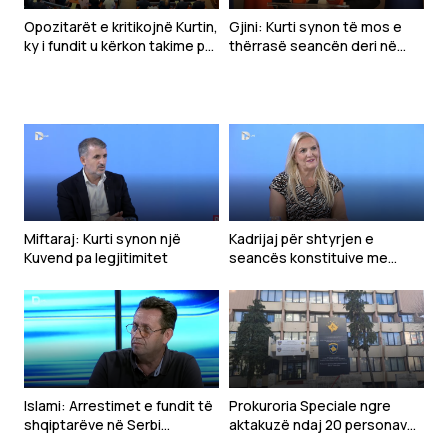
Opozitarët e kritikojnë Kurtin,
Gjini: Kurti synon të mos e
ky i fundit u kërkon takime për
thërrasë seancën deri në
marrëveshje
shtator
Miftaraj: Kurti synon një
Kadrijaj për shtyrjen e
Kuvend pa legjitimitet
seancës konstituive me
kërkesë të Kurtit: Ka qenë e
pakuptueshme
Islami: Arrestimet e fundit të
Prokuroria Speciale ngre
shqiptarëve në Serbi
aktakuzë ndaj 20 personave
dëshmojnë vazhdimësinë e
për krime lufte në Gjakovë