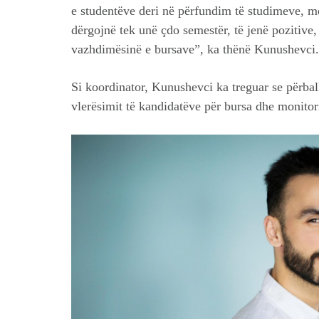
e studentëve deri në përfundim të studimeve, me
dërgojnë tek unë çdo semestër, të jenë pozitiv
vazhdimësinë e bursave”, ka thënë Kunushevci.
Si koordinator, Kunushevci ka treguar se përbal
vlerësimit të kandidatëve për bursa dhe monito