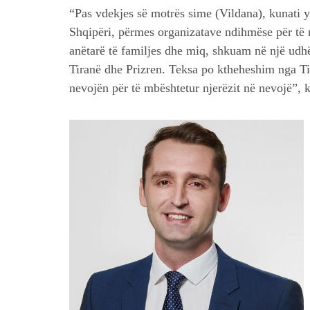
“Pas vdekjes së motrës sime (Vildana), kunati 
Shqipëri, përmes organizatave ndihmëse për të n
anëtarë të familjes dhe miq, shkuam në një udhë
Tiranë dhe Prizren. Teksa po ktheheshim nga Ti
nevojën për të mbështetur njerëzit në nevojë”, k