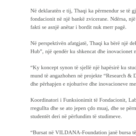
Në deklaratën e tij, Thaqi ka përmendur se të gj
fondacionit në një bankë zvicerane. Ndërsa, një 
fakti se asnjë anëtar i bordit nuk merr pagë.
Në perspektivën afatgjatë, Thaqi ka bërë një de
Hub”, një qendër ku shkencat dhe inovacionet 
“Ky koncept synon të sjellë një hapësirë ku stud
mund të angazhohen në projekte “Research & D
dhe përhapjen e njohurive dhe inovacioneve me 
Koordinatori i Funksionimit të Fondacionit, La
rregullta dhe se ato jepen çdo muaj, dhe se për
studentët deri në përfundim të studimeve.
“Bursat në VILDANA-Foundation janë bursa të r