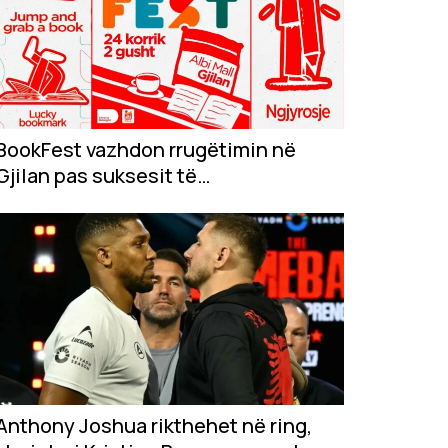
BookFest vazhdon rrugëtimin në
Gjilan pas suksesit të
jashtëzakonshëm në...
Anthony Joshua rikthehet në ring,