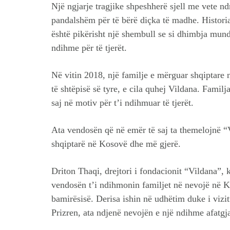
Një ngjarje tragjike shpeshherë sjell me vete 
pandalshëm për të bërë diçka të madhe. Histori
është pikërisht një shembull se si dhimbja mun
ndihme për të tjerët.
Në vitin 2018, një familje e mërguar shqiptare 
të shtëpisë së tyre, e cila quhej Vildana. Famil
saj në motiv për t’i ndihmuar të tjerët.
Ata vendosën që në emër të saj ta themelojnë “
shqiptarë në Kosovë dhe më gjerë.
Driton Thaqi, drejtori i fondacionit “Vildana”, k
vendosën t’i ndihmonin familjet në nevojë në K
bamirësisë. Derisa ishin në udhëtim duke i vizi
Prizren, ata ndjenë nevojën e një ndihme afatgja