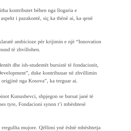
itha kontributet bëhen nga llogaria e
aspekt i pazakontë, siç ka thënë ai, ka qenë
klaratë ambicioze për krijimin e një “Innovation
mund të zhvillohen.
entët dhe ish-studentët bursistë të fondacionit,
evelopment”, duke kontribuuar në zhvillimin
origjinë nga Kosova”, ka treguar ai.
binot Kunushevci, shpjegon se bursat janë të
mes tyre, Fondacioni synon t’i mbështesë
regullta mujore. Qëllimi ynë është mbështetja