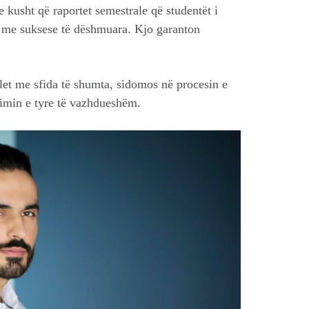
 kusht që raportet semestrale që studentët i
e, me suksese të dëshmuara. Kjo garanton
let me sfida të shumta, sidomos në procesin e
rimin e tyre të vazhdueshëm.