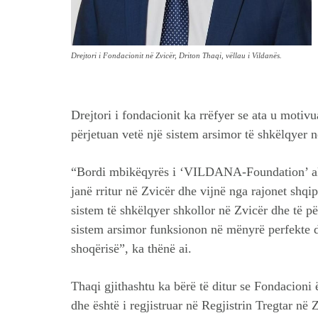
Drejtori i Fondacionit në Zvicër, Driton Thaqi, vëllau i Vildanës.
Drejtori i fondacionit ka rrëfyer se ata u motiv
përjetuan vetë një sistem arsimor të shkëlqyer n
“Bordi mbikëqyrës i ‘VILDANA-Foundation’ aktu
janë rritur në Zvicër dhe vijnë nga rajonet shqi
sistem të shkëlqyer shkollor në Zvicër dhe të pë
sistem arsimor funksionon në mënyrë perfekte d
shoqërisë”, ka thënë ai.
Thaqi gjithashtu ka bërë të ditur se Fondacioni
dhe është i regjistruar në Regjistrin Tregtar në 