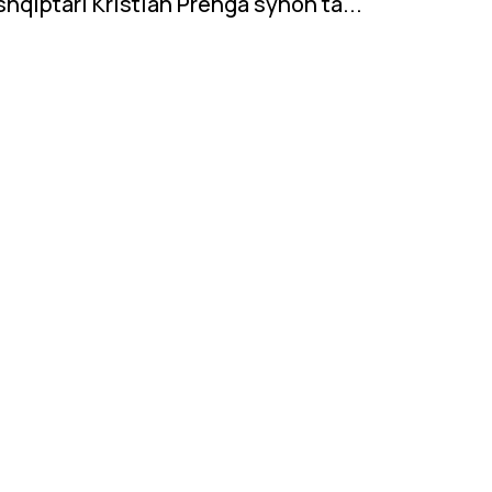
shqiptari Kristian Prenga synon ta...