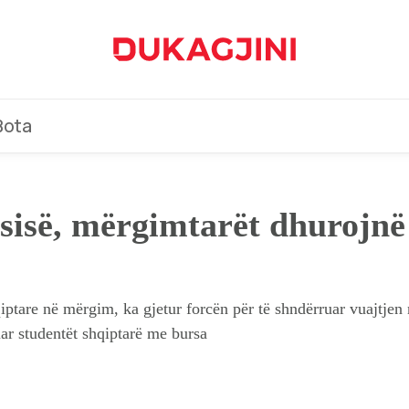
Bota
sisë, mërgimtarët dhurojnë
ptare në mërgim, ka gjetur forcën për të shndërruar vuajtjen 
uar studentët shqiptarë me bursa