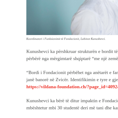
Koordinatori i Funksionimit të Fondacionit, Labinot Kunushevci.
Kunushevci ka përshkruar strukturën e bordit t
përbërë nga mërgimtarë shqiptarë “me një zemër
“Bordi i Fondacionit përbëhet nga anëtarët e fami
janë banorë në Zvicër. Identifikimin e tyre e gj
https://vildana-foundation.ch/?page_id=409
Kunushevci ka bërë të ditur impaktin e Fondacio
mbështetur mbi 30 studentë deri më tani dhe k