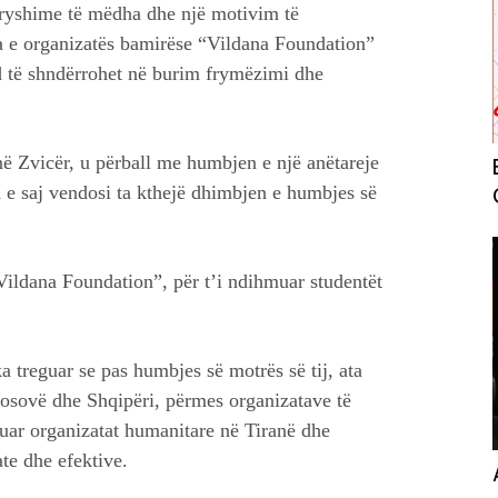
ndryshime të mëdha dhe një motivim të
a e organizatës bamirëse “Vildana Foundation”
d të shndërrohet në burim frymëzimi dhe
në Zvicër, u përball me humbjen e një anëtareje
ja e saj vendosi ta kthejë dhimbjen e humbjes së
Vildana Foundation”, për t’i ndihmuar studentët
a treguar se pas humbjes së motrës së tij, ata
osovë dhe Shqipëri, përmes organizatave të
tuar organizatat humanitare në Tiranë dhe
te dhe efektive.