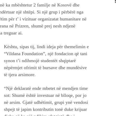
ynë ka mbështetur 2 familje në Kosovë dhe
dërtuar një shtëpi. Si një grup i përbërë nga
tim për t’ i vizituar organizatat humanitare në
rana në Prizren, shumë prej nesh ndjenë
a treguar ai.
Kështu, sipas tij, lindi ideja për themelimin e
“Vildana Foundation”, një fondacion që tani
synon t’i ndihmojë studentët shqiptarë
nëpërmjet ofrimit të bursave dhe mundësive
të tjera arsimore.
“Një deklaratë ende mbetet në mendjen time
sot: Shumë është investuar në blloqe, por jo
në arsim. Gjatë udhëtimit, grupi ynë vendosi
shpejt të japim kontributin tonë duke krijuar