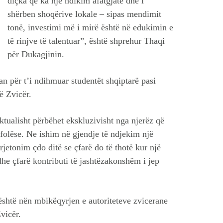
diçka që ka një ndikim afatgjatë dhe i
shërben shoqërive lokale – sipas mendimit
tonë, investimi më i mirë është në edukimin e
të rinjve të talentuar”, është shprehur Thaqi
për Dukagjinin.
uan për t’i ndihmuar studentët shqiptarë pasi
ë Zvicër.
alisht përbëhet ekskluzivisht nga njerëz që
pfolëse. Ne ishim në gjendje të ndjekim një
rjetonim çdo ditë se çfarë do të thotë kur një
he çfarë kontributi të jashtëzakonshëm i jep
 është nën mbikëqyrjen e autoriteteve zvicerane
Zvicër.