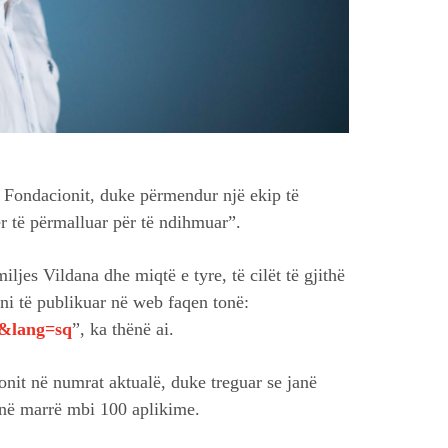
ë Fondacionit, duke përmendur një ekip të
 të përmalluar për të ndihmuar”.
ljes Vildana dhe miqtë e tyre, të cilët të gjithë
eni të publikuar në web faqen tonë:
2&lang=sq
”, ka thënë ai.
nit në numrat aktualë, duke treguar se janë
anë marrë mbi 100 aplikime.